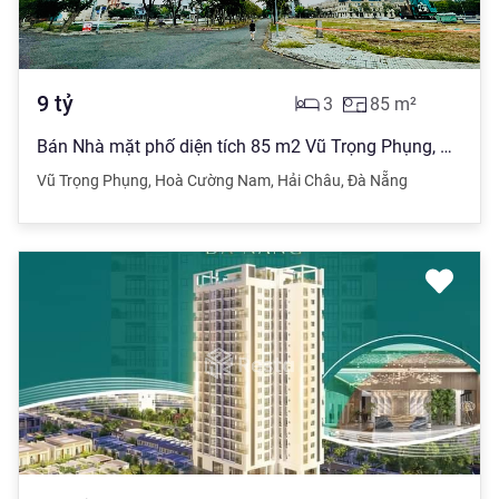
9
tỷ
3
85
m²
Bán Nhà mặt phố diện tích 85 m2 Vũ Trọng Phụng, Hoà Cường Nam giá 9 tỷ đồng
Vũ Trọng Phụng
,
Hoà Cường Nam
,
Hải Châu
,
Đà Nẵng