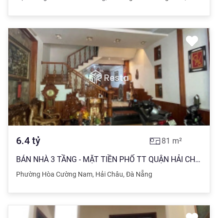
6.4
tỷ
81
m²
BÁN NHÀ 3 TẦNG - MẶT TIỀN PHỐ TT QUẬN HẢI CHAU -TP ĐÀ NẴNG.. ĐT: 0766 515 ***
Phường Hòa Cường Nam
,
Hải Châu
,
Đà Nẵng