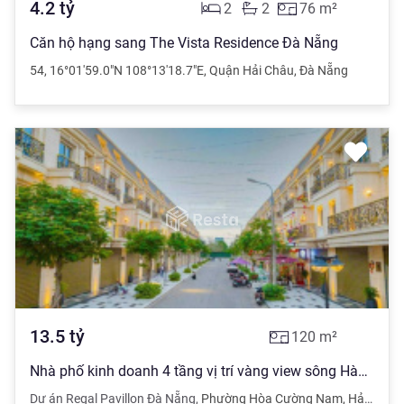
4.2
tỷ
2
2
76
m²
Căn hộ hạng sang The Vista Residence Đà Nẵng
54
,
16°01'59.0"N 108°13'18.7"E
,
Quận Hải Châu
,
Đà Nẵng
13.5
tỷ
120
m²
Nhà phố kinh doanh 4 tầng vị trí vàng view sông Hàn đối diện Lotte và 3 tòa chung cư 40 tầng
Dự án Regal Pavillon Đà Nẵng
,
Phường Hòa Cường Nam
,
Hải Châu