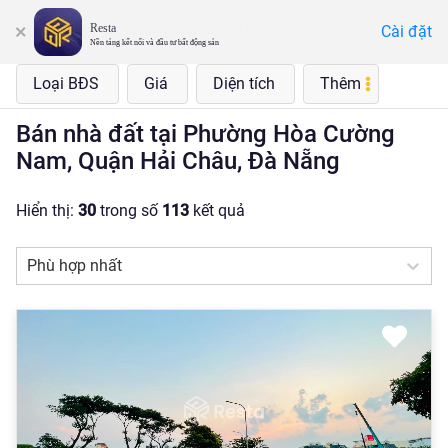
Resta
Cài đặt
Phường Hòa Cường Nam, Quận Hải Châu, Đà Nẵng
Nền tảng kết nối và đầu tư bất động sản
Loại BĐS
Giá
Diện tích
Thêm
Bán nhà đất tại Phường Hòa Cường
Nam, Quận Hải Châu, Đà Nẵng
Hiển thị:
30
trong số
113
kết quả
Phù hợp nhất