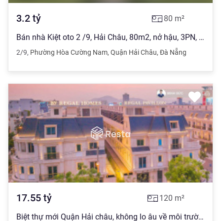
3.2
tỷ
80
m²
Bán nhà Kiệt oto 2 /9, Hải Châu, 80m2, nở hậu, 3PN, giá chỉ nhỉnh 3 tỷ
2/9
,
Phường Hòa Cường Nam
,
Quận Hải Châu
,
Đà Nẵng
17.55
tỷ
120
m²
Biệt thự mới Quận Hải châu, không lo âu về môi trường sống.