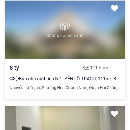
8
tỷ
111.5
m²
💥💥Bán nhà mặt tiền NGUYỄN LỘ TRẠCH, 111m², 8 tỷ. Gần Trần Đăng Ninh
Nguyễn Lộ Trạch
,
Phường Hòa Cường Nam
,
Quận Hải Châu
,
Đà Nẵ