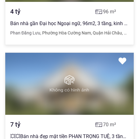
4
tỷ
96
m²
Bán nhà gần Đại học Ngoại ngữ, 96m2, 3 tầng, kinh doanh dòng tiền tốt.
Phan Đăng Lưu
,
Phường Hòa Cường Nam
,
Quận Hải Châu
,
Đà Nẵn
7
tỷ
70
m²
💥💥Bán nhà đẹp mặt tiền PHAN TRỌNG TUỆ, 3 tầng, 70m², 7 tỷ 💥💥