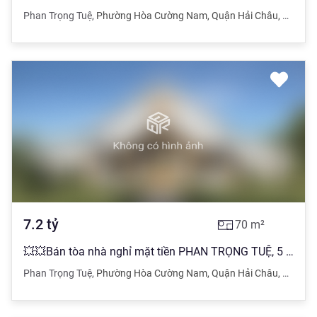
Phan Trọng Tuệ
,
Phường Hòa Cường Nam
,
Quận Hải Châu
,
Đà Nẵn
7.2
tỷ
70
m²
💥💥Bán tòa nhà nghỉ mặt tiền PHAN TRỌNG TUỆ, 5 tầng, 70m², 7.2 tỷ💥💥
Phan Trọng Tuệ
,
Phường Hòa Cường Nam
,
Quận Hải Châu
,
Đà Nẵn