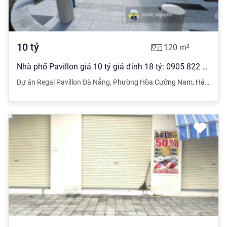
10
tỷ
120
m²
Nhà phố Pavillon giá 10 tỷ giá đỉnh 18 tỷ: 0905 822 *** (24/7) cọc chính chủ
Dự án Regal Pavillon Đà Nẵng
,
Phường Hòa Cường Nam
,
Hải Châu