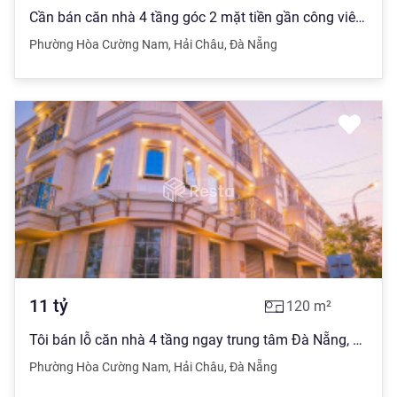
Cần bán căn nhà 4 tầng góc 2 mặt tiền gần công viên Thanh Niên
Phường Hòa Cường Nam
,
Hải Châu
,
Đà Nẵng
11
tỷ
120
m²
Tôi bán lỗ căn nhà 4 tầng ngay trung tâm Đà Nẵng, view Sông Hàn, giá thấp nhất thị trường, có sổ đỏ
Phường Hòa Cường Nam
,
Hải Châu
,
Đà Nẵng