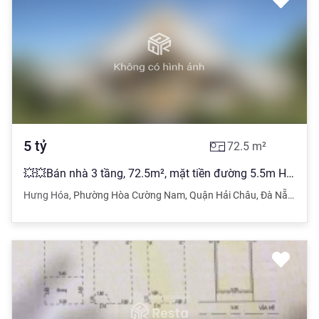
5
tỷ
72.5
m²
💥💥Bán nhà 3 tầng, 72.5m², mặt tiền đường 5.5m Hưng Hóa 6💥💥
Hưng Hóa
,
Phường Hòa Cường Nam
,
Quận Hải Châu
,
Đà Nẵng