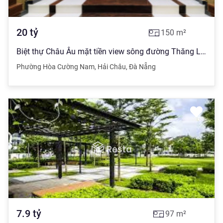
20
tỷ
150
m²
Biệt thự Châu Âu mặt tiền view sông đường Thăng Long - Hải Châu - Đà Nẵng
Phường Hòa Cường Nam
,
Hải Châu
,
Đà Nẵng
7.9
tỷ
97
m²