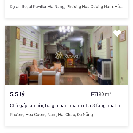
Dự án Regal Pavillon Đà Nẵng
,
Phường Hòa Cường Nam
,
Hải Châu
5.5
tỷ
90
m²
Chủ gấp lắm rồi, hạ giá bán nhanh nhà 3 tầng, mặt tiền đường 5m5, 230m2, P. Hòa Cường Nam, Đà Nẵng
Phường Hòa Cường Nam
,
Hải Châu
,
Đà Nẵng