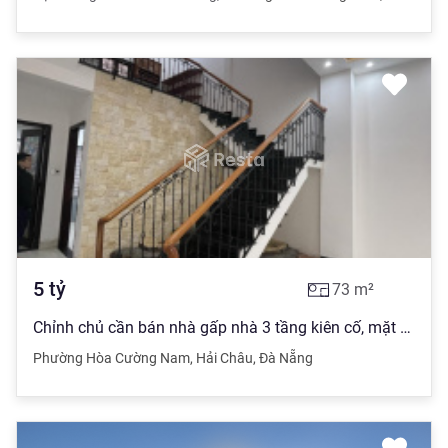
5
tỷ
73
m²
Chỉnh chủ cần bán nhà gấp nhà 3 tầng kiên cố, mặt tiền Hoà Cường Nam, Hải Châu, giá cực tốt
Phường Hòa Cường Nam
,
Hải Châu
,
Đà Nẵng