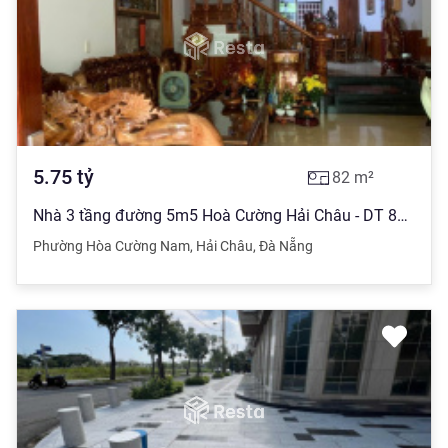
5.75
tỷ
82
m²
Nhà 3 tầng đường 5m5 Hoà Cường Hải Châu - DT 82m2 ngang 5m kiên cố sát Phan Đăng Lưu Lê Thanh Nghị
Phường Hòa Cường Nam
,
Hải Châu
,
Đà Nẵng