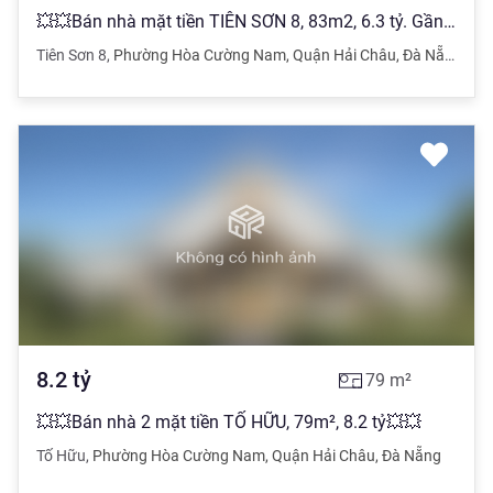
💥💥Bán nhà mặt tiền TIÊN SƠN 8, 83m2, 6.3 tỷ. Gần Phan Đăng Lưu💥💥
Tiên Sơn 8
,
Phường Hòa Cường Nam
,
Quận Hải Châu
,
Đà Nẵng
8.2
tỷ
79
m²
💥💥Bán nhà 2 mặt tiền TỐ HỮU, 79m², 8.2 tỷ💥💥
Tố Hữu
,
Phường Hòa Cường Nam
,
Quận Hải Châu
,
Đà Nẵng