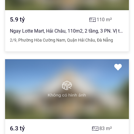
5.9
tỷ
110
m²
Ngay Lotte Mart, Hải Châu, 110m2, 2 tầng, 3 PN. VỊ trí đẹp,giá 5.X tỷ.
2/9
,
Phường Hòa Cường Nam
,
Quận Hải Châu
,
Đà Nẵng
6.3
tỷ
83
m²