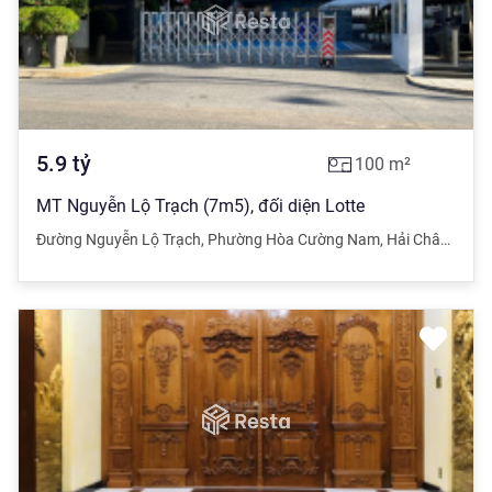
5.9
tỷ
100
m²
MT Nguyễn Lộ Trạch (7m5), đối diện Lotte
Đường Nguyễn Lộ Trạch
,
Phường Hòa Cường Nam
,
Hải Châu
,
Đà N