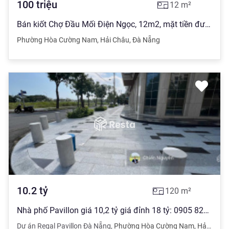
100
triệu
12
m²
Bán kiốt Chợ Đầu Mối Điện Ngọc, 12m2, mặt tiền đường 27m, cạnh cổng chính chợ, sổ xanh, giá 100tr
Phường Hòa Cường Nam
,
Hải Châu
,
Đà Nẵng
10.2
tỷ
120
m²
Nhà phố Pavillon giá 10,2 tỷ giá đỉnh 18 tỷ: 0905 822 *** (24/7) cọc chính chủ
Dự án Regal Pavillon Đà Nẵng
,
Phường Hòa Cường Nam
,
Hải Châu