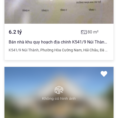
6.2
tỷ
80
m²
Bán nhà khu quy hoạch địa chính K541/9 Núi Thành. Nằm ngay đại học Kiến trúc giá tốt. LH 0902 007 ***
K541/9 Núi Thành
,
Phường Hòa Cường Nam
,
Hải Châu
,
Đà Nẵng