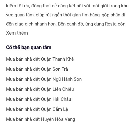
kiếm tối ưu, đồng thời dễ dàng kết nối với môi giới trong khu
vực quan tâm, giúp rút ngắn thời gian tìm hàng, góp phần đi
đến giao dịch nhanh hơn. Bên cạnh đó, ứng dụng Resta còn
Xem thêm
cung cấp công cụ Đăng tin vô cùng tiện ích, giúp người bán
hay môi giới nhận biết được ngay hiệu quả bài đăng nhờ hệ
Có thể bạn quan tâm
thống tính điểm thông minh.
Mua bán nhà đất
Quận Thanh Khê
Bên cạnh tính năng tìm kiếm và đăng tin nhà đất, Resta còn
Mua bán nhà đất
Quận Sơn Trà
phát triển nhiều công cụ hỗ trợ tối ưu cho các nhà đầu tư bất
Mua bán nhà đất
Quận Ngũ Hành Sơn
động sản chuyên nghiệp như
Tra cứu quy hoạch toàn quốc
Mua bán nhà đất
Quận Liên Chiểu
miễn phí, Bộ lọc địa phương 360
hay
Tra cứu giá nhà đất
.
Mua bán nhà đất
Quận Hải Châu
Với nhiều công cụ tiện ích mà nền tảng mang lại, chúng tôi
Mua bán nhà đất
Quận Cẩm Lệ
tin rằng
Resta
sẽ trở thành trợ thủ đắc lực cho nhà đầu tư
Mua bán nhà đất
Huyện Hòa Vang
trong quá trình tìm kiếm và đầu tư bất động sản.