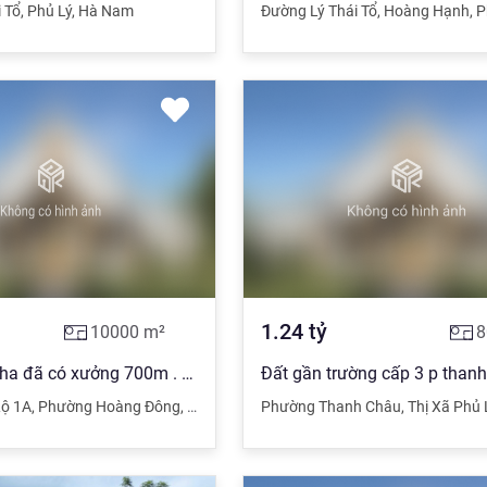
 Tổ
,
Phủ Lý
,
Hà Nam
Đường Lý Thái Tổ
,
Hoàng Hạnh
,
P
1.24
tỷ
10000
m²
8
Bán đất dt 1ha đã có xưởng 700m . giáp kcn3 đồng văn
Lộ 1A
,
Phường Hoàng Đông
,
Thị xã Duy Tiên
Phường Thanh Châu
,
Hà Nam
,
Thị Xã Phủ 