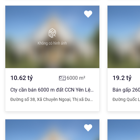
10.62
tỷ
19.2
tỷ
6000
m²
Cty cần bán 6000 m đất CCN Yên Lệnh, chỉ 75 usd/m2
Đường số 38
,
Xã Chuyên Ngoại
,
Thị xã Duy Tiên
,
Hà Nam
Đường Quốc 