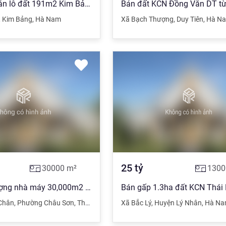
Chính chủ bán lô đất 191m2 Kim Bảng Hà Nam
,
Kim Bảng
,
Hà Nam
Xã Bạch Thượng
,
Duy Tiên
,
Hà N
25
tỷ
30000
m²
1300
Chuyển nhượng nhà máy 30,000m2 tại ngay KCN Châu Sơn, Hà Nam , sổ đến 2056
Chân
,
Phường Châu Sơn
,
Thành phố Phủ Lý
Xã Bắc Lý
,
Hà Nam
,
Huyện Lý Nhân
,
Hà N