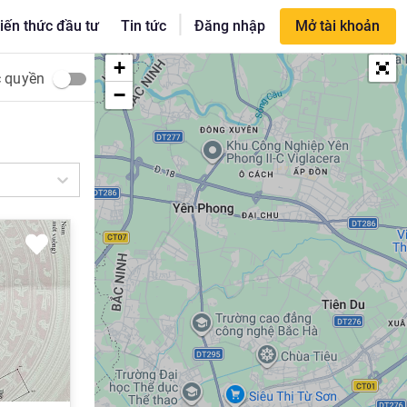
|
iến thức đầu tư
Tin tức
Đăng nhập
Mở tài khoản
+
c quyền
−