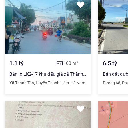
1.1
tỷ
6.5
tỷ
100
m²
Bán lô LK2-17 khu đấu giá xã Thành Tân Thành Liêm Hà Nam
Xã Thanh Tân
,
Huyện Thanh Liêm
,
Hà Nam
Đường 68
,
Phư