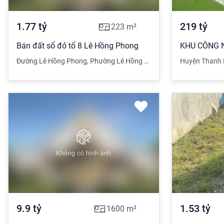
1.77
tỷ
219
tỷ
223
m²
Bán đất sổ đỏ tổ 8 Lê Hồng Phong
Đường Lê Hồng Phong
,
Phường Lê Hồng Phong
,
Phủ Lý
Huyện Thanh 
,
Hà Nam
9.9
tỷ
1.53
tỷ
1600
m²