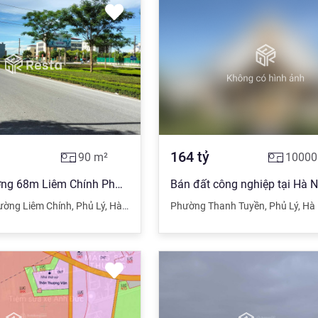
164
tỷ
90
m²
10000
Bán đất đường 68m Liêm Chính Phủ Lý Hà Nam
Bán đất công nghiệp tại Hà 
ờng Liêm Chính
,
Phủ Lý
,
Hà Nam
Phường Thanh Tuyền
,
Phủ Lý
,
Hà