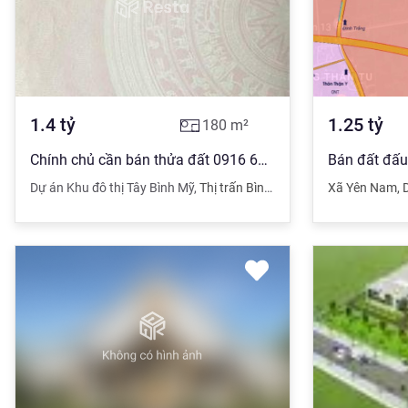
1.4
tỷ
1.25
tỷ
180
m²
Chính chủ cần bán thửa đất 0916 605 *** diện tích 180m2
Dự án Khu đô thị Tây Bình Mỹ
,
Thị trấn Bình Mỹ
,
Bình Lục
Xã Yên Nam
,
Hà Nam
,