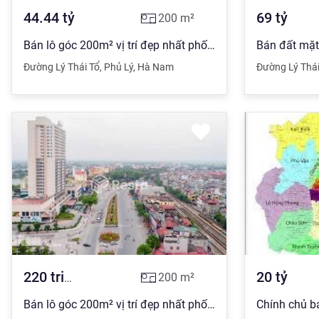
44.44
tỷ
69
tỷ
200
m²
Bán lô góc 200m² vị trí đẹp nhất phố Lý Thái Tổ. Khu vực trung tâm Phủ Lý, dân cư đông đúc, kinh doanh siêu lợi nhuận. Diện tích: 200m², hai mặt tiền, cực đẹp để mở nhà hàng, showroom, văn phòng. Pháp lý: Sổ đỏ chính chủ, sang tên nhanh. Giá: Thoả thuận (tham khảo 220 triệu/m²).
Đường Lý Thái Tổ
,
Phủ Lý
,
Hà Nam
Đường Lý Thái
220
triệu
20
tỷ
200
m²
Bán lô góc 200m² vị trí đẹp nhất phố lÝ Thái Tổ.