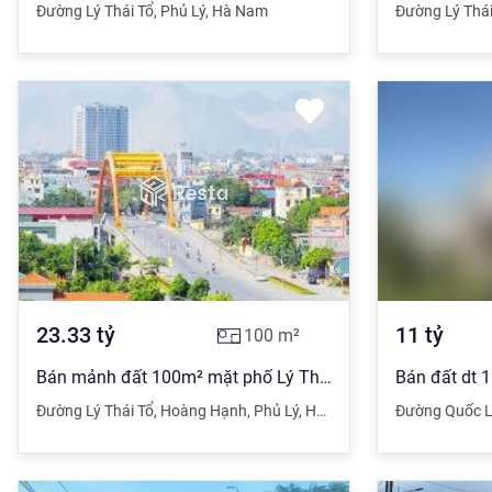
Đường Lý Thái Tổ
,
Phủ Lý
,
Hà Nam
Đường Lý Thái
23.33
tỷ
11
tỷ
100
m²
Bán mảnh đất 100m² mặt phố Lý Thái Tổ, đang cho thuê tầng 1 giá 10 triệu/tháng, mặt tiền trên 5m, giá 230 triệu/m². Xung quanh tiện ích đầy đủ cầu đường trường trạm
Đường Lý Thái Tổ
,
Hoàng Hạnh
,
Phủ Lý
,
Hà Nam
Đường Quốc 