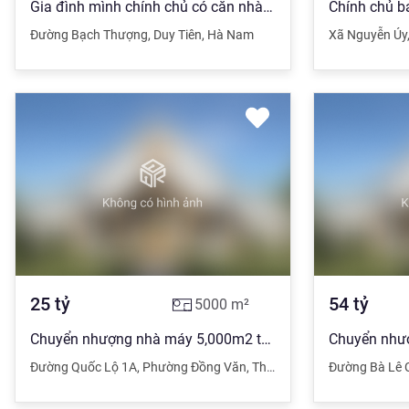
Gia đình mình chính chủ có căn nhà cần bán tại duy tiên hà nam_lh: 0917 956 222
Đường Bạch Thượng
,
Duy Tiên
,
Hà Nam
Xã Nguyễn Úy
25
tỷ
54
tỷ
5000
m²
Chuyển nhượng nhà máy 5,000m2 tại ngay KCN Đồng Văn, Hà Nam
Đường Quốc Lộ 1A
,
Phường Đồng Văn
,
Thị xã Duy Tiên
Đường Bà Lê 
,
Hà Nam