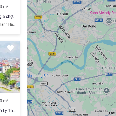
3
m²
F0 chính chủ cần bán lô đấu giá chợ thạch tổ lô góc mặt hơn 6m
hanh Hà
,
Huyện Thanh Liêm
,
Hà Nam
0
m²
Bán mảnh đất 100m² mặt phố Lý Thái Tổ, đang cho thuê tầng 1 giá 10 triệu/tháng, mặt tiền trên 5m, giá 230 triệu/m². Xung quanh tiện ích đầy đủ cầu đường trường trạm