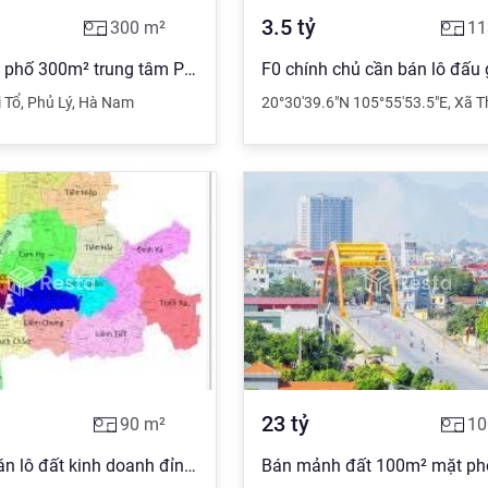
3.5
tỷ
300
m²
11
Bán đất mặt phố 300m² trung tâm Phủ Lý, hiếm có.
 Tổ
,
Phủ Lý
,
Hà Nam
20°30'39.6"N 105°55'53.5"E
,
Xã T
5.6T
11.05T
23
tỷ
90
m²
10
Chính chủ bán lô đất kinh doanh đỉnh phố Lý Thái Tổ, Phủ Lý.