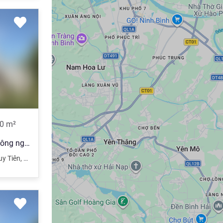
0
m²
Bán 6ha đất kho xưởng khu công nghiệp, Tỉnh Hà Nam
uy Tiên
,
Hà Nam