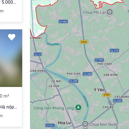
Bán đất KCN Đồng Văn DT từ 5.000m2, 1ha đến 5ha, vị trí đẹp, hạ tầng chất lượng, miễn thuế 11 năm
am
28T
0
m²
Bán gấp 1.3ha đất KCN Thái Hà nộp thuế 1 lần
am