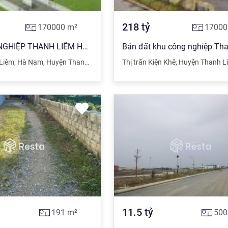
25T
8.5T
6.1T
7.29T
218
tỷ
170000
m²
17000
1T
0.7T
KHU CÔNG NGHIỆP THANH LIÊM HÀ HAM. Bán Diện tích 17ha
Liêm
,
Hà Nam
,
Huyện Thanh Liêm
,
Hà Nam
Thị trấn Kiện Khê
,
Huyện Thanh L
23T
258
5.2
1.6
11.5
tỷ
191
m²
500