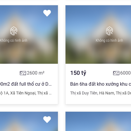
150
tỷ
2600
m²
6000
Bán gấp 2600m2 đất full thổ cư ở Duy Tiên, Hà Nam, đã dựng nhà xưởng, giá 19.2 tỷ
Lộ 1A
,
Xã Tiên Ngoại
,
Thị xã Duy Tiên
,
Hà Nam
Thị xã Duy Tiên
,
Hà Nam
,
Thị xã D