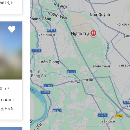
hủ Lý
,
Hà Nam
0
m²
Đất gần trường cấp 3 p thanh châu tp phủ lý
Lý
,
Hà Nam