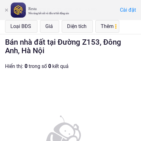
Resta
Cài đặt
Đường Z153, Đông Anh, Hà Nội
Nền tảng kết nối và đầu tư bất động sản
Loại BĐS
Giá
Diện tích
Thêm
Bán nhà đất tại Đường Z153, Đông
Anh, Hà Nội
Hiển thị:
0
trong số
0
kết quả