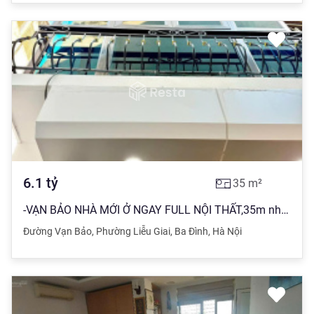
6.1
tỷ
35
m²
-VẠN BẢO NHÀ MỚI Ở NGAY FULL NỘI THẤT,35m nhà 5 tầng Mt 3.5m giá 6.1 tỷ
Đường Vạn Bảo
,
Phường Liễu Giai
,
Ba Đình
,
Hà Nội