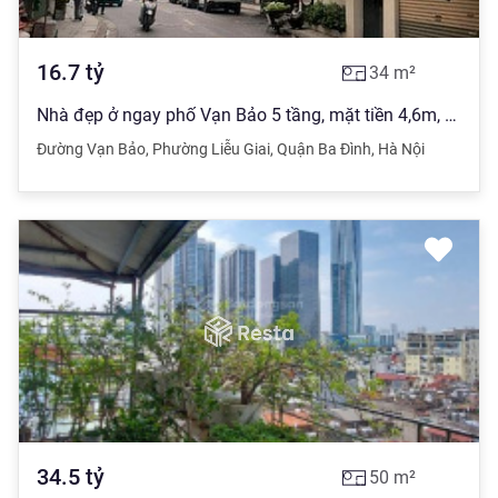
16.7
tỷ
34
m²
Nhà đẹp ở ngay phố Vạn Bảo 5 tầng, mặt tiền 4,6m, dt 34m giá 16,7 tỷ
Đường Vạn Bảo
,
Phường Liễu Giai
,
Quận Ba Đình
,
Hà Nội
34.5
tỷ
50
m²