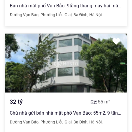
Bán nhà mặt phố Vạn Bảo. 9tầng thang máy hai mặt thoáng chỉ 3x tỷ. Vị trí kinh doanh đẹp sầm uất
Đường Vạn Bảo
,
Phường Liễu Giai
,
Ba Đình
,
Hà Nội
32
tỷ
55
m²
Chủ nhà gửi bán nhà mặt phố Vạn Bảo: 55m2, 9 tầng lô góc, MT: 6.5m. Giá: 32tỷ. LH: 0888 999 ***
Đường Vạn Bảo
,
Phường Liễu Giai
,
Ba Đình
,
Hà Nội.