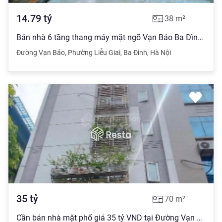
14.79
tỷ
38
m²
Bán nhà 6 tầng thang máy mặt ngõ Vạn Bảo Ba Đình 39m mặt tiền 5m giá 14.69 tỷ nhà cách phố chỉ 20m
Đường Vạn Bảo
,
Phường Liễu Giai
,
Ba Đình
,
Hà Nội
35
tỷ
70
m²
Cần bán nhà mặt phố giá 35 tỷ VND tại Đường Vạn Bảo, Hà Nội