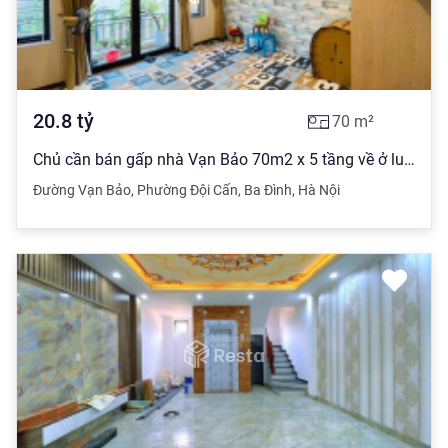
20.8
tỷ
70
m²
Chủ cần bán gấp nhà Vạn Bảo 70m2 x 5 tầng về ở luôn chỉ hơn 20 tỷ. LH 0988 293 ***
Đường Vạn Bảo
,
Phường Đội Cấn
,
Ba Đình
,
Hà Nội