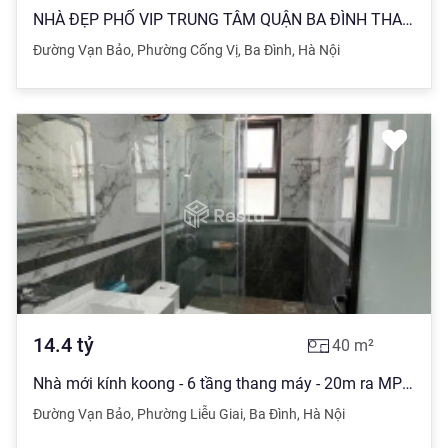
NHÀ ĐẸP PHỐ VIP TRUNG TÂM QUẬN BA ĐÌNH THANG MÁY LÔ GÓC KINH DOANH ĐỈNH
Đường Vạn Bảo
,
Phường Cống Vị
,
Ba Đình
,
Hà Nội
14.4
tỷ
40
m²
Nhà mới kính koong - 6 tầng thang máy - 20m ra MP - 2 thoáng Vạn Bảo Ba Đình. 40m2. 6 tầng. MT 5.1m
Đường Vạn Bảo
,
Phường Liễu Giai
,
Ba Đình
,
Hà Nội