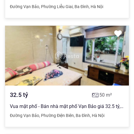
Đường Vạn Bảo
,
Phường Liễu Giai
,
Ba Đình
,
Hà Nội
32.5
tỷ
50
m²
Vua mặt phố - Bán nhà mặt phố Vạn Bảo giá 32.5 tỷ, 50m2 x 9 tầng, MT 6.3m
Đường Vạn Bảo
,
Phường Điện Biên
,
Ba Đình
,
Hà Nội