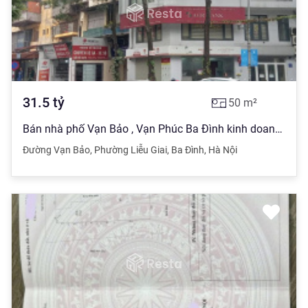
31.5
tỷ
50
m²
Bán nhà phố Vạn Bảo , Vạn Phúc Ba Đình kinh doanh cực tốt 50m , 7 tầng
Đường Vạn Bảo
,
Phường Liễu Giai
,
Ba Đình
,
Hà Nội