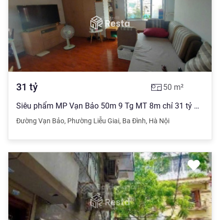
31
tỷ
50
m²
Siêu phẩm MP Vạn Bảo 50m 9 Tg MT 8m chỉ 31 tỷ KD sầm uất lô góc ôtô full nội thất chờ thang máy.
Đường Vạn Bảo
,
Phường Liễu Giai
,
Ba Đình
,
Hà Nội