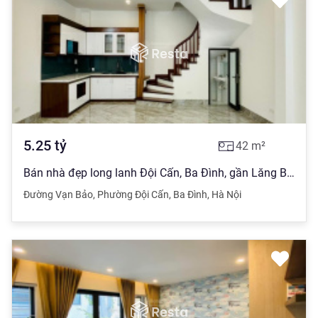
5.25
tỷ
42
m²
Bán nhà đẹp long lanh Đội Cấn, Ba Đình, gần Lăng Bác, CV Bách Thảo DT 42m2 x 5T giá 5.25 tỷ
Đường Vạn Bảo
,
Phường Đội Cấn
,
Ba Đình
,
Hà Nội