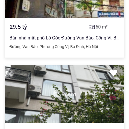
29.5
tỷ
60
m²
Bán nhà mặt phố Lô Góc Đường Vạn Bảo, Cống Vị, Ba Đình, Hà Nội, 29,5 tỷ, 60 m2 x 9Tầng Mặt tiền Vip
Đường Vạn Bảo
,
Phường Cống Vị
,
Ba Đình
,
Hà Nội