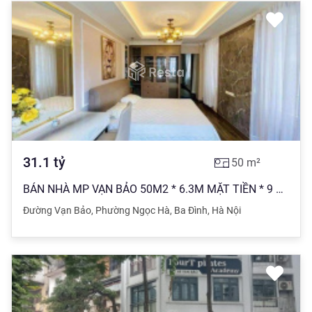
31.1
tỷ
50
m²
BÁN NHÀ MP VẠN BẢO 50M2 * 6.3M MẶT TIỀN * 9 TẦNG - LÔ GÓC - VỈA HÈ RỘNG - KINH DOANH CHỈ VỚI 31 TỶ
Đường Vạn Bảo
,
Phường Ngọc Hà
,
Ba Đình
,
Hà Nội