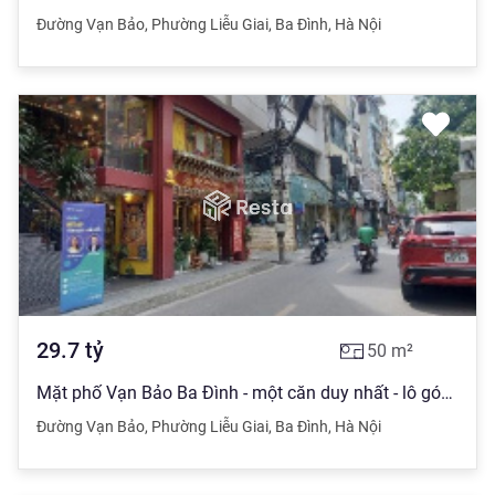
Đường Vạn Bảo
,
Phường Liễu Giai
,
Ba Đình
,
Hà Nội
29.7
tỷ
50
m²
Mặt phố Vạn Bảo Ba Đình - một căn duy nhất - lô góc - kinh doanh sầm uất
Đường Vạn Bảo
,
Phường Liễu Giai
,
Ba Đình
,
Hà Nội