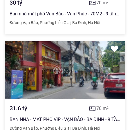
30
tỷ
70
m²
Bán nhà mặt phố Vạn Bảo - Vạn Phúc - 70M2 - 9 tầng thang máy - 6.3M mặt tiền -Ô tô tránh - 30 tỷ
Đường Vạn Bảo
,
Phường Liễu Giai
,
Ba Đình
,
Hà Nội
31.6
tỷ
70
m²
BÁN NHÀ - MẶT PHỐ VIP - VẠN BẢO - BA ĐÌNH - 9 TẦNG - THANG MÁY - LÔ GÓC - KINH DOANH SẦM UẤT - CHO
Đường Vạn Bảo
,
Phường Liễu Giai
,
Ba Đình
,
Hà Nội