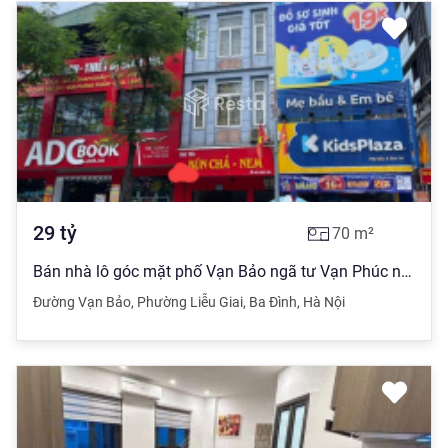
29
tỷ
70
m²
Bán nhà lô góc mặt phố Vạn Bảo ngã tư Vạn Phúc ngay UBND Quận Ba Đình 29 tỷ
Đường Vạn Bảo
,
Phường Liễu Giai
,
Ba Đình
,
Hà Nội