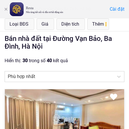
Resta
Cài đặt
Đường Vạn Bảo, Ba Đình, Hà Nội
Nền tảng kết nối và đầu tư bất động sản
Loại BĐS
Giá
Diện tích
Thêm
Bán nhà đất tại Đường Vạn Bảo, Ba
Đình, Hà Nội
Hiển thị:
30
trong số
40
kết quả
Phù hợp nhất