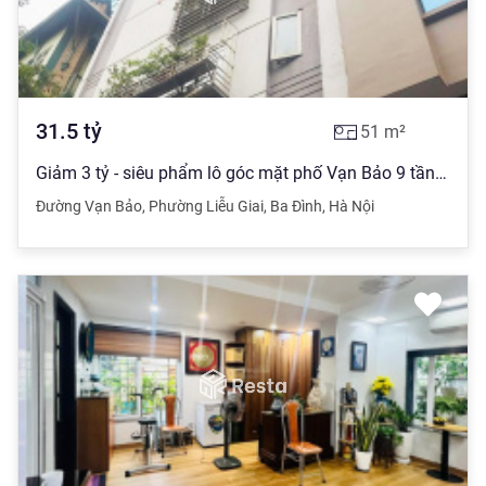
31.5
tỷ
51
m²
Giảm 3 tỷ - siêu phẩm lô góc mặt phố Vạn Bảo 9 tầng thang máy ô tô tránh, DT 71m2, MT 6,3m 31,5tỷ
Đường Vạn Bảo
,
Phường Liễu Giai
,
Ba Đình
,
Hà Nội