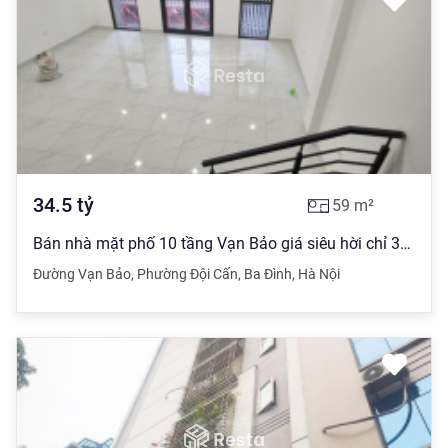
34.5
tỷ
59
m²
Bán nhà mặt phố 10 tầng Vạn Bảo giá siêu hời chỉ 34,5 tỷ 59m2, thang máy, thuê 95tr
Đường Vạn Bảo
,
Phường Đội Cấn
,
Ba Đình
,
Hà Nội