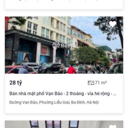
28
tỷ
71
m²
Bán nhà mặt phố Vạn Bảo - 2 thoáng - vỉa hè rộng - DT 71m2 - 28 tỷ
Đường Vạn Bảo
,
Phường Liễu Giai
,
Ba Đình
,
Hà Nội