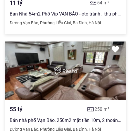
11
tỷ
54
m²
Bán Nhà 54m2 Phố Víp VẠN BẢO - oto tránh , khu phân lô của cán bộ cao cấp - 11.4 tỷ có tl
Đường Vạn Bảo
,
Phường Liễu Giai
,
Ba Đình
,
Hà Nội
55
tỷ
250
m²
Bán nhà phố Vạn Bảo, 250m2 mặt tiền 10m, 2 thoáng vĩnh viễn, nhỉnh 50 tỷ
Đường Vạn Bảo
,
Phường Liễu Giai
,
Ba Đình
,
Hà Nội