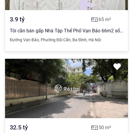
3.9
tỷ
65
m²
Tôi cần bán gấp Nhà Tập Thể Phố Vạn Bảo 66m2 sổ 42m2 giá 3.9 tỷ mua trực tiếp chính chủ thiết kế
Đường Vạn Bảo
,
Phường Đội Cấn
,
Ba Đình
,
Hà Nội
32.5
tỷ
50
m²