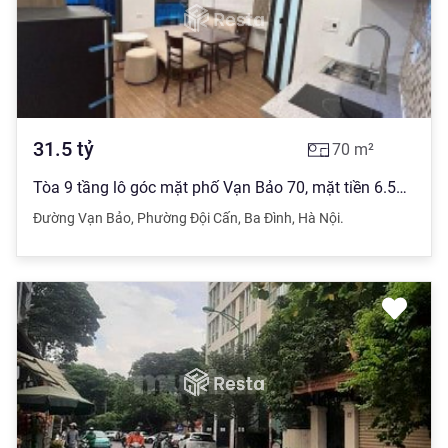
31.5
tỷ
70
m²
Tòa 9 tầng lô góc mặt phố Vạn Bảo 70, mặt tiền 6.5m, 31.5 tỷ, KD bất chấp
Đường Vạn Bảo
,
Phường Đội Cấn
,
Ba Đình
,
Hà Nội.