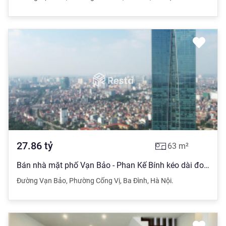
27.86
tỷ
63
m²
Bán nhà mặt phố Vạn Bảo - Phan Kế Bính kéo dài đoạn đẹp nhất gara để được hai ô tô 2 mặt thoáng
Đường Vạn Bảo
,
Phường Cống Vị
,
Ba Đình
,
Hà Nội.