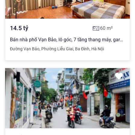
14.5
tỷ
60
m²
Bán nhà phố Vạn Bảo, lô góc, 7 tầng thang máy, gara ô tô, kinh doanh
Đường Vạn Bảo
,
Phường Liễu Giai
,
Ba Đình
,
Hà Nội