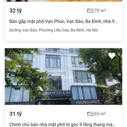
32
tỷ
70
m²
Bán gấp mặt phố Vạn Phúc, Vạn Bảo, Ba Đình, nhà 9 tầng, lô góc, MT 6.3m, sổ vuông đẹp chỉ 32 tỷ
Đường Vạn Bảo
,
Phường Liễu Giai
,
Ba Đình
,
Hà Nội
31
tỷ
65
m²
Chính chủ bán nhà mặt phố lô góc 9 tầng thang máy phố Vạn Phúc 65m2, chỉ 31 tỷ Ba Đình