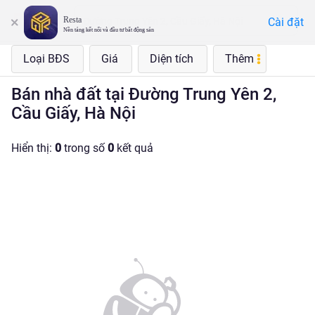
Resta
Cài đặt
Đường Trung Yên 2, Cầu Giấy, Hà Nội
Nền tảng kết nối và đầu tư bất động sản
Loại BĐS
Giá
Diện tích
Thêm
Bán nhà đất tại Đường Trung Yên 2,
Cầu Giấy, Hà Nội
Hiển thị:
0
trong số
0
kết quả