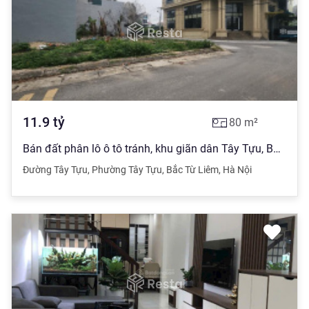
11.9
tỷ
80
m²
Bán đất phân lô ô tô tránh, khu giãn dân Tây Tựu, Bắc từ liêm 80m mặt tiền 6,1m chỉ 11,9 tỷ
Đường Tây Tựu
,
Phường Tây Tựu
,
Bắc Từ Liêm
,
Hà Nội