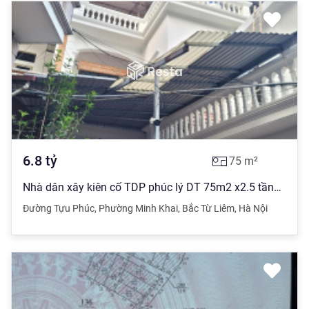
6.8
tỷ
75
m²
Nhà dân xây kiên cố TDP phúc lý DT 75m2 x2.5 tầng gần UBND quận BTL
Đường Tựu Phúc
,
Phường Minh Khai
,
Bắc Từ Liêm
,
Hà Nội