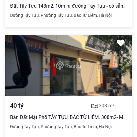
Đất Tây Tựu 143m2, 10m ra đường Tây Tựu - có sẵn nhà cấp 4 cũ - giá Đầu tư, kinh doanh đỉnh
Đường Tây Tựu
,
Phường Tây Tựu
,
Bắc Từ Liêm
,
Hà Nội
40
tỷ
308
m²
Bán Đất Mặt Phố TÂY TỰU, BẮC TỪ LiÊM. 308m2- Mặt Tiền 10,5m- giá 40 tỷ.
Đường Tây Tựu
,
Phường Tây Tựu
,
Bắc Từ Liêm
,
Hà Nội