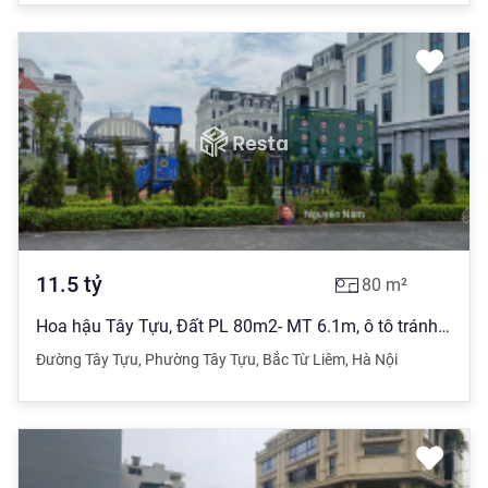
11.5
tỷ
80
m²
Hoa hậu Tây Tựu, Đất PL 80m2- MT 6.1m, ô tô tránh vỉa hè KD, 11,5 tỷ
Đường Tây Tựu
,
Phường Tây Tựu
,
Bắc Từ Liêm
,
Hà Nội