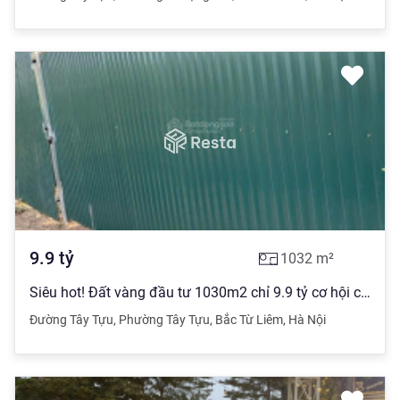
9.9
tỷ
1032
m²
Siêu hot! Đất vàng đầu tư 1030m2 chỉ 9.9 tỷ cơ hội có 1 - 0 - 2
Đường Tây Tựu
,
Phường Tây Tựu
,
Bắc Từ Liêm
,
Hà Nội