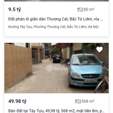
9.5
tỷ
80
m²
Đất phân lô giãn dân Thượng Cát, Bắc Từ Liêm, vỉa hè, ô tô, chỉ 9.5 tỷ
Đường Tây Tựu
,
Phường Thượng Cát
,
Bắc Từ Liêm
,
Hà Nội
49.98
tỷ
568
m²
Bán đất tại Tây Tựu, 49,98 tỷ, 568 m2, mặt tiền 8m, pháp lý đầy đủ