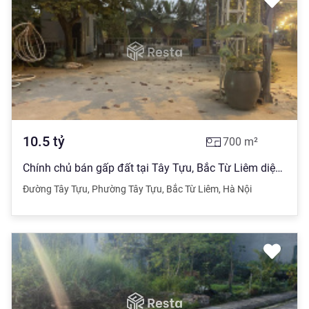
10.5
tỷ
700
m²
Chính chủ bán gấp đất tại Tây Tựu, Bắc Từ Liêm diện tích 700m2 giá đầu tư
Đường Tây Tựu
,
Phường Tây Tựu
,
Bắc Từ Liêm
,
Hà Nội