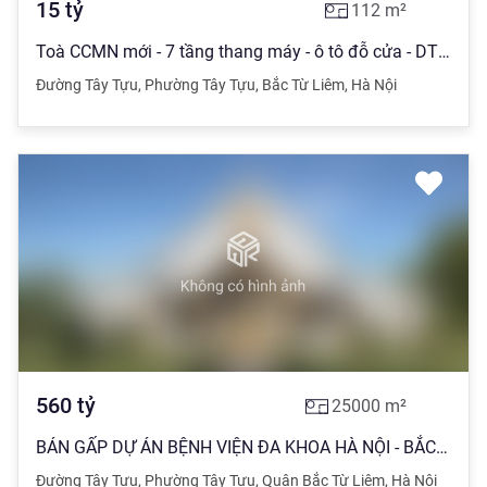
15
tỷ
112
m²
Toà CCMN mới - 7 tầng thang máy - ô tô đỗ cửa - DT: 112m2 / 7 tầng - MT 10.3m, chào giá 15.5 tỷ
Đường Tây Tựu
,
Phường Tây Tựu
,
Bắc Từ Liêm
,
Hà Nội
560
tỷ
25000
m²
BÁN GẤP DỰ ÁN BỆNH VIỆN ĐA KHOA HÀ NỘI - BẮC TỪ LIÊM - 2.5HA - 350 GIƯỜNG - CHỈ 560 TỶ.
Đường Tây Tựu
,
Phường Tây Tựu
,
Quận Bắc Từ Liêm
,
Hà Nội