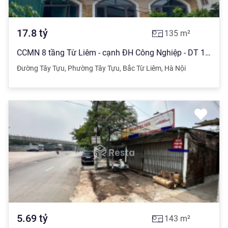
17.8
tỷ
135
m²
CCMN 8 tầng Từ Liêm - cạnh ĐH Công Nghiệp - DT 135m2 x MT khủng 12m x 36 phòng - Chỉ 17,x tỷ
Đường Tây Tựu
,
Phường Tây Tựu
,
Bắc Từ Liêm
,
Hà Nội
5.69
tỷ
143
m²