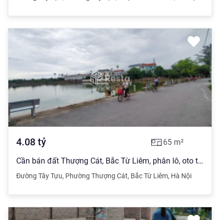
4.08
tỷ
65
m²
Cần bán đất Thượng Cát, Bắc Từ Liêm, phân lô, oto tránh, 65m2, mt 4.7m
Đường Tây Tựu
,
Phường Thượng Cát
,
Bắc Từ Liêm
,
Hà Nội