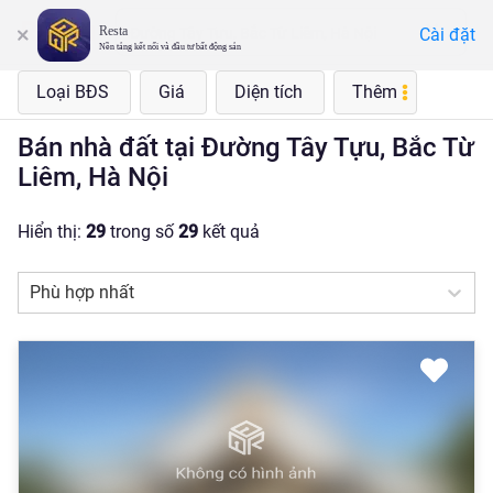
Resta
Cài đặt
Đường Tây Tựu, Bắc Từ Liêm, Hà Nội
Nền tảng kết nối và đầu tư bất động sản
Loại BĐS
Giá
Diện tích
Thêm
Bán nhà đất tại Đường Tây Tựu, Bắc Từ
Liêm, Hà Nội
Hiển thị:
29
trong số
29
kết quả
Phù hợp nhất