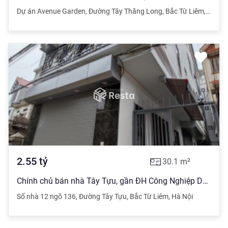
Dự án Avenue Garden
,
Đường Tây Thăng Long
,
Bắc Từ Liêm
,
Hà Nộ
2.55
tỷ
30.1
m²
Chính chủ bán nhà Tây Tựu, gần ĐH Công Nghiệp DT 34m2 - 5 tầng đủ nội thất, MT 4.5m nở hậu, 2.55 tỷ
Số nhà 12 ngõ 136
,
Đường Tây Tựu
,
Bắc Từ Liêm
,
Hà Nội