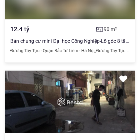
12.4
tỷ
90
m²
Bán chung cư mini Đại học Công Nghiệp-Lô góc 8 tầng thang máy 25p khép kín dòng tiền 100tr/tháng.
Đường Tây Tựu - Quận Bắc Từ Liêm - Hà Nội
,
,
Đường Tây Tựu - Quận Bắc Từ Liêm - Hà Nội