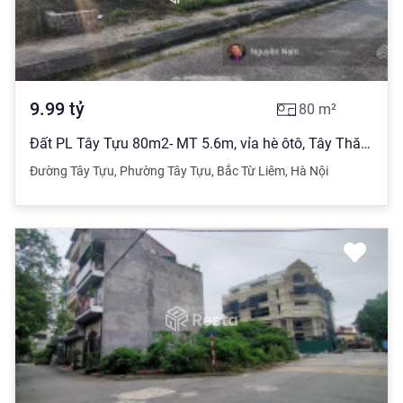
9.99
tỷ
80
m²
Đất PL Tây Tựu 80m2- MT 5.6m, vỉa hè ôtô, Tây Thăng Long, giá 9 tỷ99
Đường Tây Tựu
,
Phường Tây Tựu
,
Bắc Từ Liêm
,
Hà Nội