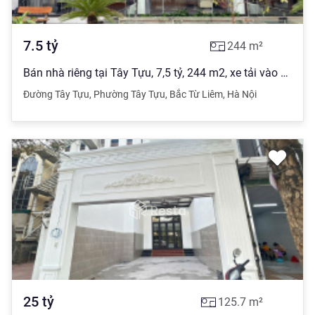
7.5
tỷ
244
m²
Bán nhà riêng tại Tây Tựu, 7,5 tỷ, 244 m2, xe tải vào nhà.
Đường Tây Tựu
,
Phường Tây Tựu
,
Bắc Từ Liêm
,
Hà Nội
25
tỷ
125.7
m²