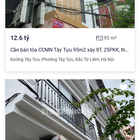
12.6
tỷ
95
m²
Cần bán tòa CCMN Tây Tựu 95m2 xây 8T, 25PKK, thang máy DT 1 tỷ /1 năm. 12 năm hoàn vốn. Giá 12.6 tỷ
Đường Tây Tựu
,
Phường Tây Tựu
,
Bắc Từ Liêm
,
Hà Nội