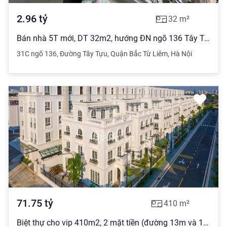
2.96
tỷ
32
m²
Bán nhà 5T mới, DT 32m2, hướng ĐN ngõ 136 Tây Tựu, Bắc Từ Liêm
31C ngõ 136
,
Đường Tây Tựu
,
Quận Bắc Từ Liêm
,
Hà Nội
71.75
tỷ
410
m²
Biệt thự cho vip 410m2, 2 mặt tiền (đường 13m và 17m) đường Tây Thăng Long, Hà Nội