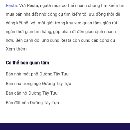
Resta
. Với Resta, người mua có thể nhanh chóng tìm kiếm tin
mua bán nhà đất nhờ công cụ tìm kiếm tối ưu, đồng thời dễ
dàng kết nối với môi giới trong khu vực quan tâm, giúp rút
ngắn thời gian tìm hàng, góp phần đi đến giao dịch nhanh
hơn. Bên cạnh đó, ứng dụng Resta còn cung cấp công cụ
Xem thêm
Đăng tin vô cùng tiện ích, giúp người bán hay môi giới nhận
biết được ngay hiệu quả bài đăng nhờ hệ thống tính điểm
Có thể bạn quan tâm
thông minh.
Bán nhà mặt phố
Đường Tây Tựu
Bên cạnh tính năng tìm kiếm và đăng tin nhà đất, Resta còn
Bán nhà trong ngõ
Đường Tây Tựu
phát triển nhiều công cụ hỗ trợ tối ưu cho các nhà đầu tư bất
Bán căn hộ
Đường Tây Tựu
động sản chuyên nghiệp như
Tra cứu quy hoạch toàn quốc
Bán đất nền
Đường Tây Tựu
miễn phí, Bộ lọc địa phương 360
hay
Tra cứu giá nhà đất
.
Với nhiều công cụ tiện ích mà nền tảng mang lại, chúng tôi
tin rằng
Resta
sẽ trở thành trợ thủ đắc lực cho nhà đầu tư