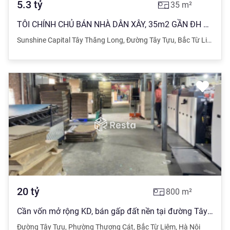
5.3
tỷ
35
m²
TÔI CHÍNH CHỦ BÁN NHÀ DÂN XÂY, 35m2 GẦN ĐH CÔNG NGHIỆP, BẮC TỪ LIÊM
Sunshine Capital Tây Thăng Long
,
Đường Tây Tựu
,
Bắc Từ Liêm
,
Hà
20
tỷ
800
m²
Cần vốn mở rộng KD, bán gấp đất nền tại đường Tây Tựu, Thượng Cát, Bắc Từ Liêm, 20 tỷ, 800m2
Đường Tây Tựu
,
Phường Thượng Cát
,
Bắc Từ Liêm
,
Hà Nội