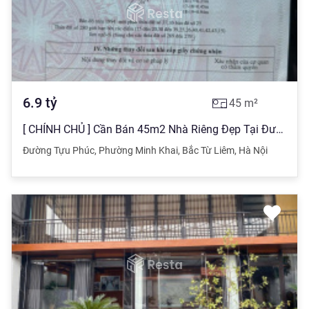
6.9
tỷ
45
m²
[ CHÍNH CHỦ ] Cần Bán 45m2 Nhà Riêng Đẹp Tại Đường Tựu Phúc, Giá Chỉ 6,9 tỷ
Đường Tựu Phúc
,
Phường Minh Khai
,
Bắc Từ Liêm
,
Hà Nội