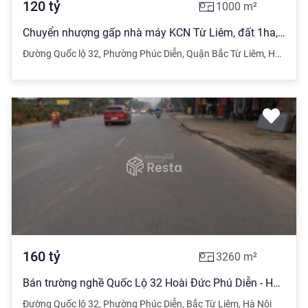
120
tỷ
1000
m²
Chuyển nhượng gấp nhà máy KCN Từ Liêm, đất 1ha, kho xưởng 0.6ha, giá bán 120tỷ
Đường Quốc lộ 32
,
Phường Phúc Diễn
,
Quận Bắc Từ Liêm
,
Hà Nội
160
tỷ
3260
m²
Bán trường nghề Quốc Lộ 32 Hoài Đức Phú Diễn - Hồ Tùng Mậu 3260m2 xây 3 tầng
Đường Quốc lộ 32
,
Phường Phúc Diễn
,
Bắc Từ Liêm
,
Hà Nội