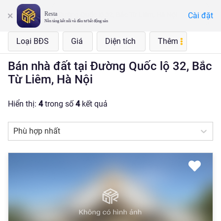
Resta
Cài đặt
Đường Quốc lộ 32, Bắc Từ Liêm, Hà Nội
Nền tảng kết nối và đầu tư bất động sản
Loại BĐS
Giá
Diện tích
Thêm
Bán nhà đất tại Đường Quốc lộ 32, Bắc
Từ Liêm, Hà Nội
Hiển thị:
4
trong số
4
kết quả
Phù hợp nhất