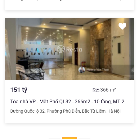
151
tỷ
366
m²
Tòa nhà VP - Mặt Phố QL32 - 366m2 - 10 tầng, MT 22m - 149Tỷ. Hiệu Suất 5tỷ/năm - lô góc 3 thoáng
Đường Quốc lộ 32
,
Phường Phú Diễn
,
Bắc Từ Liêm
,
Hà Nội