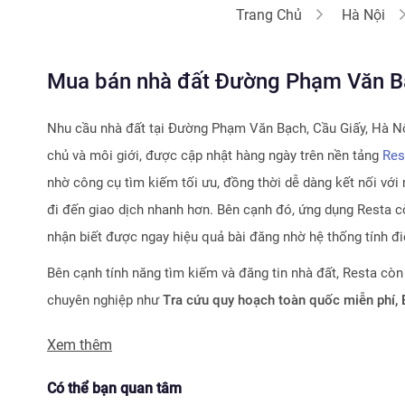
Trang Chủ
Hà Nội
Mua bán nhà đất Đường Phạm Văn Bạch
Nhu cầu nhà đất tại
Đường Phạm Văn Bạch, Cầu Giấy, Hà Nô
chủ và môi giới, được cập nhật hàng ngày trên nền tảng
Res
nhờ công cụ tìm kiếm tối ưu, đồng thời dễ dàng kết nối với 
đi đến giao dịch nhanh hơn. Bên cạnh đó, ứng dụng Resta cò
nhận biết được ngay hiệu quả bài đăng nhờ hệ thống tính đ
Bên cạnh tính năng tìm kiếm và đăng tin nhà đất, Resta còn
chuyên nghiệp như
Tra cứu quy hoạch toàn quốc miễn phí,
Với nhiều công cụ tiện ích mà nền tảng mang lại, chúng tôi 
Xem thêm
tìm kiếm và đầu tư bất động sản.
Có thể bạn quan tâm