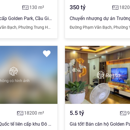
350
tỷ
130
m²
1820
Bán CC cao cấp Golden Park, Cầu Giấy, 130 m2, 3 ngủ, nội thất tiền tỷ, chỉ xách vali về ở
Văn Bạch
,
Phường Trung Hòa
,
Quận Cầu Giấy
Đường Phạm Văn Bạch
,
Hà Nội
,
Phường 
5.5
tỷ
18200
m²
9
Bán trường Quốc tế liên cấp khu Đô thị mới Cầu Giấy, vị trí đắc địa, 18200m2, giá 350 tỷ