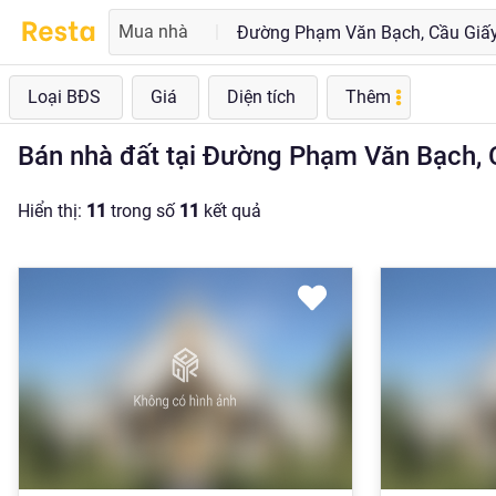
Mua nhà
|
Loại BĐS
Giá
Diện tích
Thêm
Bán nhà đất tại Đường Phạm Văn Bạch, Cầ
Hiển thị:
11
trong số
11
kết quả