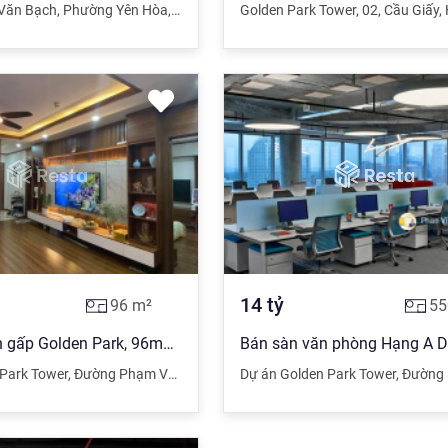
Văn Bạch
,
Phường Yên Hòa
,
Quận Cầu Giấy
Golden Park Tower
,
Hà Nội
,
02
,
Cầu Giấy
,
14
tỷ
96
m²
55
Cực hot: Bán gấp Golden Park, 96m2, 3PN, full nội thất đẹp. Giá: 5.5 tỷ bao mọi phí. 0899,511.866
 Park Tower
,
Đường Phạm Văn Bạch
,
Cầu Giấy
Dự án Golden Park Tower
,
Hà Nội
,
Đường Phạ