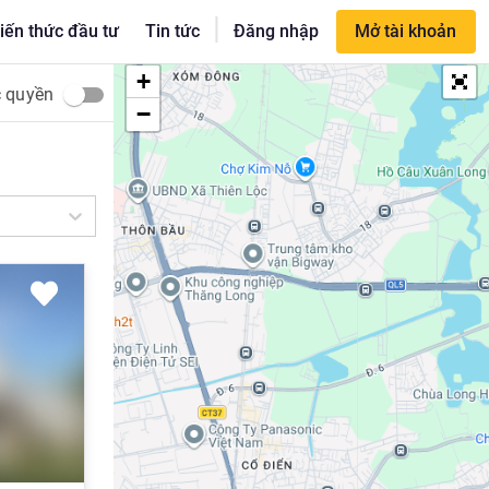
|
iến thức đầu tư
Tin tức
Đăng nhập
Mở tài khoản
+
c quyền
−