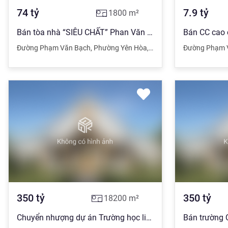
74
tỷ
7.9
tỷ
1800
m²
Bán tòa nhà “SIÊU CHẤT” Phan Văn Bạch Q.Cầu Giấy 300m2 X 6 tầng mặt tiền siêu rộng 74 tỷ,
Đường Phạm Văn Bạch
,
Phường Yên Hòa
,
Quận Cầu Giấy
Đường Phạm 
,
Hà Nội
350
tỷ
350
tỷ
18200
m²
Chuyển nhượng dự án Trường học liên cấp tại Khu đô thị mới Cầu Giấy, 18200m2, giá 350 tỷ