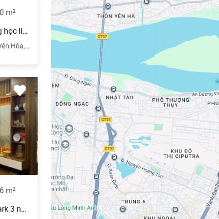
0
m²
Chuyển nhượng dự án Trường học liên cấp tại Khu đô thị mới Cầu Giấy, 18200m2, giá 350 tỷ
Yên Hòa
,
Quận Cầu Giấy
,
Hà Nội
6
m²
Giá tốt! Bán căn hộ Golden Park 3 ngủ full nội thất giá chỉ hơn 5 tỷ bao thuế phí. LH: 0947 058 ***