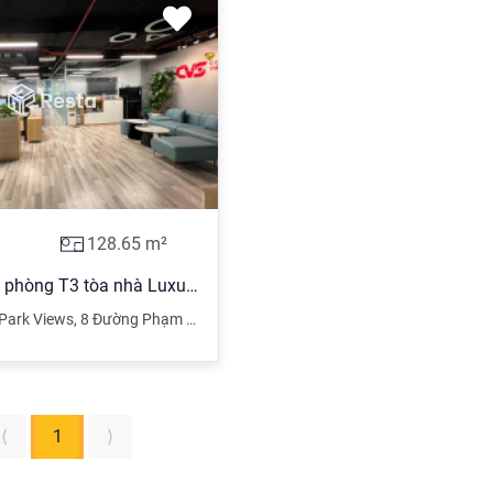
128.65
m²
Bán sàn văn phòng T3 tòa nhà Luxury Park Views số 8 Phạm Văn Bạch, Cầu Giấy. DT 128.65m2. Giá 7.9tỷ
Park Views
,
8 Đường Phạm Văn Bạch
,
Cầu Giấy
,
Hà Nội
⟨
1
⟩