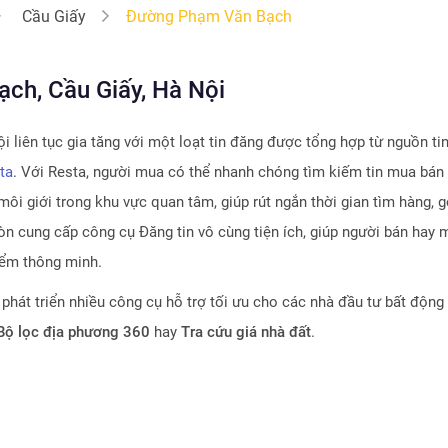
Cầu Giấy
Đường Phạm Văn Bạch
, Cầu Giấy, Hà Nội
̣i
liên tục gia tăng với một loạt tin đăng được tổng hợp từ nguồn ti
ta
. Với Resta, người mua có thể nhanh chóng tìm kiếm tin mua bán
môi giới trong khu vực quan tâm, giúp rút ngắn thời gian tìm hàng, 
n cung cấp công cụ Đăng tin vô cùng tiện ích, giúp người bán hay m
iểm thông minh.
 phát triển nhiều công cụ hỗ trợ tối ưu cho các nhà đầu tư bất động
 Bộ lọc địa phương 360
hay
Tra cứu giá nhà đất
.
tin rằng
Resta
sẽ trở thành trợ thủ đắc lực cho nhà đầu tư trong quá 