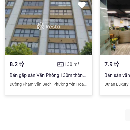
8.2
tỷ
7.9
tỷ
130
m²
Bán gấp sàn Văn Phòng 130m thông sàn, 8,2 tỷ, view công viên Cầu Giấy, hàng xóm Đại sứ quán Mỹ
Đường Phạm Văn Bạch
,
Phường Yên Hòa
,
Cầu Giấy
,
Hà Nội
Dự án Luxury 