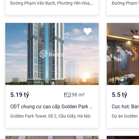
Đường Phạm Văn Bạch
,
Phường Yên Hòa
,
Quận Cầu Giấy
Đường Phạm 
,
Hà Nội
5.19
tỷ
5.5
tỷ
98
m²
CĐT chung cư cao cấp Golden Park mở bán đợt cuối, nhận nhà ngay. Sổ đỏ lâu dài chiết khấu TT sớm 3%
Golden Park Tower
,
Số 2
,
Cầu Giấy
,
Hà Nội
Dự án Golden