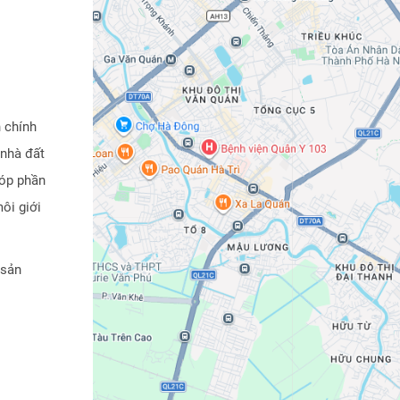
n chính
 nhà đất
góp phần
ôi giới
 sản
trình