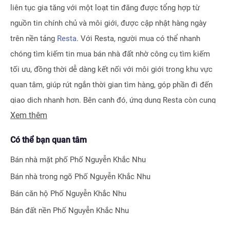
liên tục gia tăng với một loạt tin đăng được tổng hợp từ
nguồn tin chính chủ và môi giới, được cập nhật hàng ngày
trên nền tảng
Resta
. Với Resta, người mua có thể nhanh
chóng tìm kiếm tin mua bán nhà đất nhờ công cụ tìm kiếm
tối ưu, đồng thời dễ dàng kết nối với môi giới trong khu vực
quan tâm, giúp rút ngắn thời gian tìm hàng, góp phần đi đến
giao dịch nhanh hơn. Bên cạnh đó, ứng dụng Resta còn cung
Xem thêm
cấp công cụ Đăng tin vô cùng tiện ích, giúp người bán hay
môi giới nhận biết được ngay hiệu quả bài đăng nhờ hệ thống
Có thể bạn quan tâm
tính điểm thông minh.
Bán nhà mặt phố
Phố Nguyễn Khắc Nhu
Bên cạnh tính năng tìm kiếm và đăng tin nhà đất, Resta còn
Bán nhà trong ngõ
Phố Nguyễn Khắc Nhu
phát triển nhiều công cụ hỗ trợ tối ưu cho các nhà đầu tư bất
Bán căn hộ
Phố Nguyễn Khắc Nhu
động sản chuyên nghiệp như
Tra cứu quy hoạch toàn quốc
Bán đất nền
Phố Nguyễn Khắc Nhu
miễn phí, Bộ lọc địa phương 360
hay
Tra cứu giá nhà đất
.