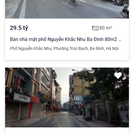
29.5
tỷ
80
m²
Bán nhà mặt phố Nguyễn Khắc Nhu Ba Đình 80m2 MT6m nhỉnh 29 tỷ xây cao tầng khai thác KD, spa, hotel
Phố Nguyễn Khắc Nhu
,
Phường Trúc Bạch
,
Ba Đình
,
Hà Nội