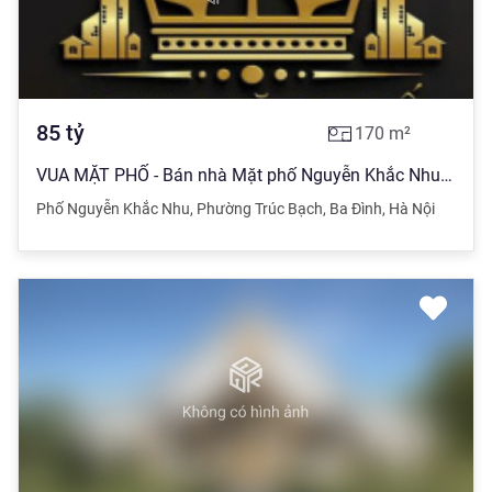
85
tỷ
170
m²
VUA MẶT PHỐ - Bán nhà Mặt phố Nguyễn Khắc Nhu 85 tỷ, 170,8m x 7Tầng
Phố Nguyễn Khắc Nhu
,
Phường Trúc Bạch
,
Ba Đình
,
Hà Nội