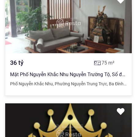
36
tỷ
75
m²
Mặt Phố Nguyễn Khắc Nhu Nguyễn Trường Tộ, Sổ đỏ 75m2 mặt tiền 5m ô góc 2 thoáng giá 36 tỷ
Phố Nguyễn Khắc Nhu
,
Phường Nguyễn Trung Trực
,
Ba Đình
,
Hà Nộ