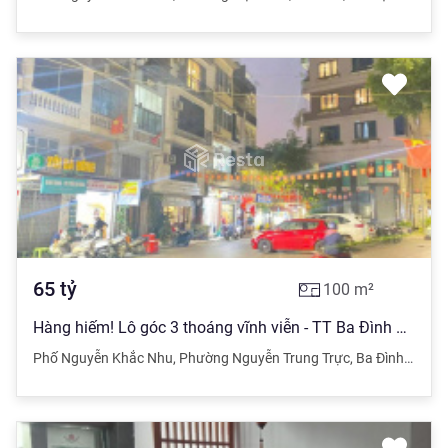
65
tỷ
100
m²
Hàng hiếm! Lô góc 3 thoáng vĩnh viễn - TT Ba Đình DT khủng 100m2, MT 5m sẵn nhà 5 tầng - giá 65 tỷ
Phố Nguyễn Khắc Nhu
,
Phường Nguyễn Trung Trực
,
Ba Đình
,
Hà Nộ