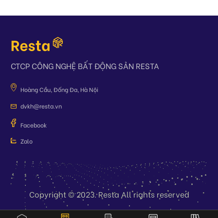
Với nhiều công cụ tiện ích mà nền tảng mang lại, chúng tôi
tin rằng
Resta
sẽ trở thành trợ thủ đắc lực cho nhà đầu tư
trong quá trình tìm kiếm và đầu tư bất động sản.
CTCP CÔNG NGHỆ BẤT ĐỘNG SẢN RESTA
Hoàng Cầu, Đống Đa, Hà Nội
dvkh@resta.vn
Facebook
Zalo
Copyright © 2023. Resta All rights reserved