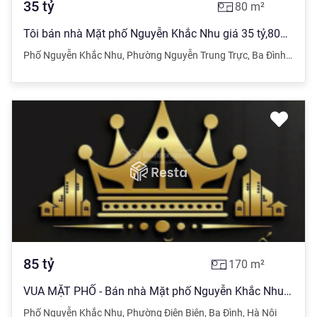
35
tỷ
80
m²
Tôi bán nhà Mặt phố Nguyễn Khắc Nhu giá 35 tỷ,80m x3T. KD siêu tốt
Phố Nguyễn Khắc Nhu
,
Phường Nguyễn Trung Trực
,
Ba Đình
,
Hà Nộ
85
tỷ
170
m²
VUA MẶT PHỐ - Bán nhà Mặt phố Nguyễn Khắc Nhu giá 85 tỷ, 170,8m x 7Tầng.
Phố Nguyễn Khắc Nhu
,
Phường Điện Biên
,
Ba Đình
,
Hà Nội