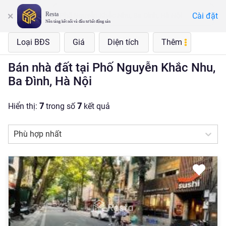
Resta
Cài đặt
Phố Nguyễn Khắc Nhu, Ba Đình, Hà Nội
Nền tảng kết nối và đầu tư bất động sản
Loại BĐS
Giá
Diện tích
Thêm
Bán nhà đất tại Phố Nguyễn Khắc Nhu,
Ba Đình, Hà Nội
Hiển thị:
7
trong số
7
kết quả
Phù hợp nhất