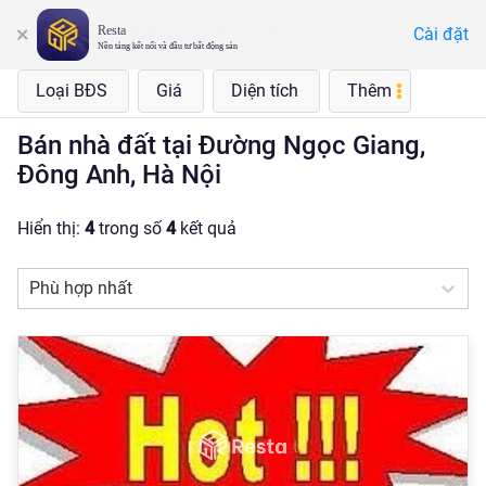
Resta
Cài đặt
Đường Ngọc Giang, Đông Anh, Hà Nội
Nền tảng kết nối và đầu tư bất động sản
Loại BĐS
Giá
Diện tích
Thêm
Bán nhà đất tại Đường Ngọc Giang,
Đông Anh, Hà Nội
Hiển thị:
4
trong số
4
kết quả
Phù hợp nhất