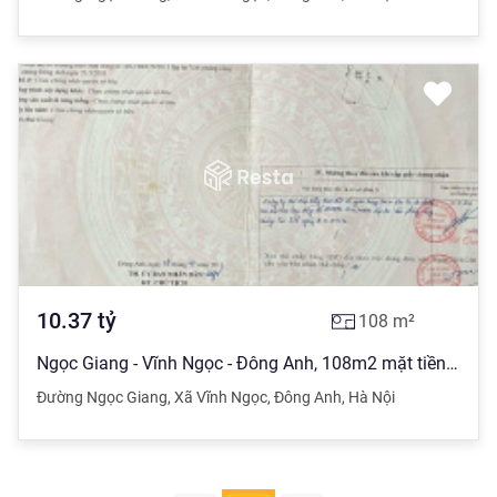
10.37
tỷ
108
m²
Ngọc Giang - Vĩnh Ngọc - Đông Anh, 108m2 mặt tiền 6m - giá: 96tr/m2 - đường lớn ô tô tránh..
Đường Ngọc Giang
,
Xã Vĩnh Ngọc
,
Đông Anh
,
Hà Nội