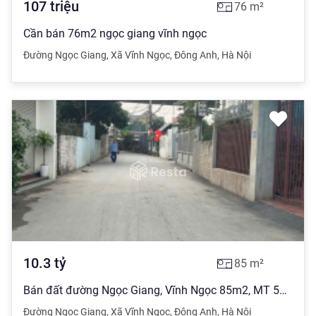
107
triệu
76
m²
Cần bán 76m2 ngọc giang vĩnh ngọc
Đường Ngọc Giang
,
Xã Vĩnh Ngọc
,
Đông Anh
,
Hà Nội
10.3
tỷ
85
m²
Bán đất đường Ngọc Giang, Vĩnh Ngọc 85m2, MT 5m. Kinh doanh, ô tô. Gía 10,3 tỷ
Đường Ngọc Giang
,
Xã Vĩnh Ngọc
,
Đông Anh
,
Hà Nội