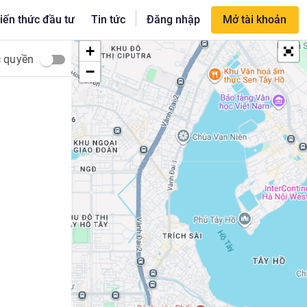
|
iến thức đầu tư
Tin tức
Đăng nhập
Mở tài khoản
+
c quyền
−