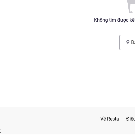
Không tìm được kết
B
Về Resta
Điề
;