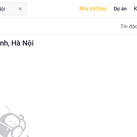
Nhà đất bán
Dự án
K
Tin độ
h, Hà Nội