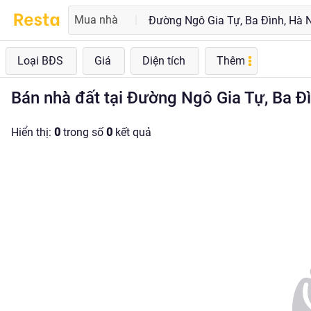
Mua nhà
|
Loại BĐS
Giá
Diện tích
Thêm
Bán nhà đất tại Đường Ngô Gia Tự, Ba Đìn
Hiển thị:
0
trong số
0
kết quả