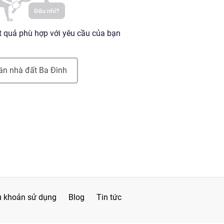
 quả phù hợp với yêu cầu của bạn
án nhà đất
Ba Đình
u khoản sử dụng
Blog
Tin tức