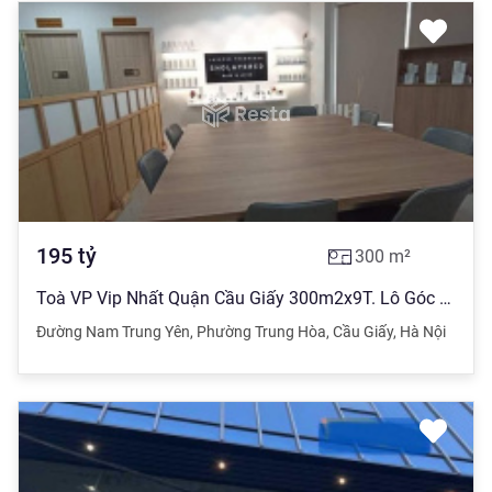
195
tỷ
300
m²
Toà VP Vip Nhất Quận Cầu Giấy 300m2x9T. Lô Góc Ngã Tư.Đường Rộng 40m. Cực Đỉnh. Giá 195 tỷ
Đường Nam Trung Yên
,
Phường Trung Hòa
,
Cầu Giấy
,
Hà Nội