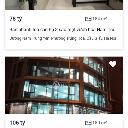
78
tỷ
184
m²
Bán nhanh tòa căn hộ 3 sao mặt vườn hoa Nam Trung Yên, DT 184m2 MT 13m. Giá: 78 tỷ
Đường Nam Trung Yên
,
Phường Trung Hòa
,
Cầu Giấy
,
Hà Nội
106
tỷ
180
m²