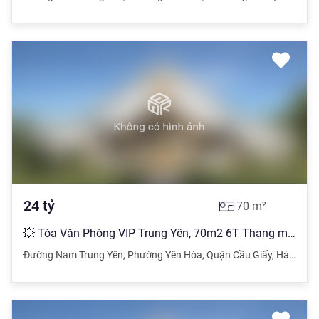
24
tỷ
70
m²
💥 Tòa Văn Phòng VIP Trung Yên, 70m2 6T Thang máy MT 5.2m, Chỉ 24 Tỷ 💥
Đường Nam Trung Yên
,
Phường Yên Hòa
,
Quận Cầu Giấy
,
Hà Nội