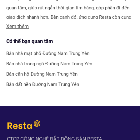
quan tâm, giúp rút ngắn thời gian tìm hàng, góp phần đi đến
giao dịch nhanh hơn. Bên cạnh đó, ứng dụng Resta còn cung
Xem thêm
cấp công cụ Đăng tin vô cùng tiện ích, giúp người bán hay
môi giới nhận biết được ngay hiệu quả bài đăng nhờ hệ thống
Có thể bạn quan tâm
tính điểm thông minh.
Bán nhà mặt phố
Đường Nam Trung Yên
Bên cạnh tính năng tìm kiếm và đăng tin nhà đất, Resta còn
Bán nhà trong ngõ
Đường Nam Trung Yên
phát triển nhiều công cụ hỗ trợ tối ưu cho các nhà đầu tư bất
Bán căn hộ
Đường Nam Trung Yên
động sản chuyên nghiệp như
Tra cứu quy hoạch toàn quốc
Bán đất nền
Đường Nam Trung Yên
miễn phí, Bộ lọc địa phương 360
hay
Tra cứu giá nhà đất
.
Với nhiều công cụ tiện ích mà nền tảng mang lại, chúng tôi
tin rằng
Resta
sẽ trở thành trợ thủ đắc lực cho nhà đầu tư
trong quá trình tìm kiếm và đầu tư bất động sản.
CTCP CÔNG NGHỆ BẤT ĐỘNG SẢN RESTA