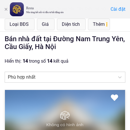
Resta
Cài đặt
Đường Nam Trung Yên, Cầu Giấy, Hà Nội
Nền tảng kết nối và đầu tư bất động sản
Loại BĐS
Giá
Diện tích
Thêm
Bán nhà đất tại Đường Nam Trung Yên,
Cầu Giấy, Hà Nội
Hiển thị:
14
trong số
14
kết quả
Phù hợp nhất