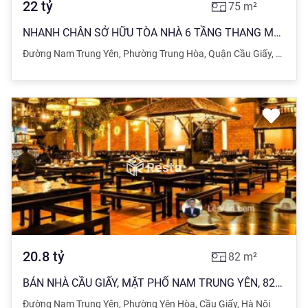
22
tỷ
75
m²
NHANH CHÂN SỞ HỮU TÒA NHÀ 6 TẦNG THANG MÁY, 75M2, MT6M, NAM TRUNG YÊN, Ô TÔ TRÁNH, 22 TỶ
Đường Nam Trung Yên
,
Phường Trung Hòa
,
Quận Cầu Giấy
,
Hà Nội
20.8
tỷ
82
m²
BÁN NHÀ CẦU GIẤY, MẶT PHỐ NAM TRUNG YÊN, 82*5, MT5, VỈA HÈ 2 BÊN, ÔTÔ DỪNG ĐỖ NGÀY ĐÊM NHỈNH 20.8TỶ
Đường Nam Trung Yên
,
Phường Yên Hòa
,
Cầu Giấy
,
Hà Nội