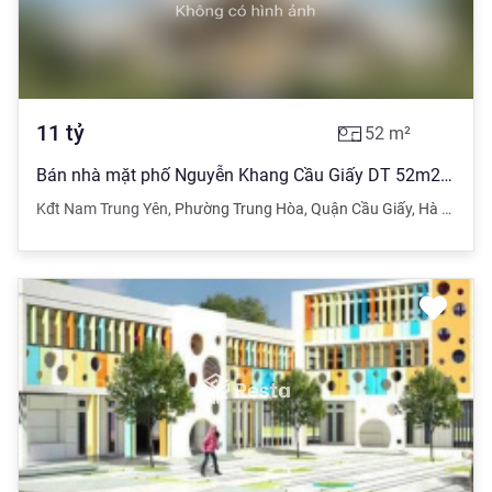
11
tỷ
52
m²
Bán nhà mặt phố Nguyễn Khang Cầu Giấy DT 52m2 MT 5m, Vỉa hè rộng kinh doanh giá 11 tỷ
Kđt Nam Trung Yên
,
Phường Trung Hòa
,
Quận Cầu Giấy
,
Hà Nội