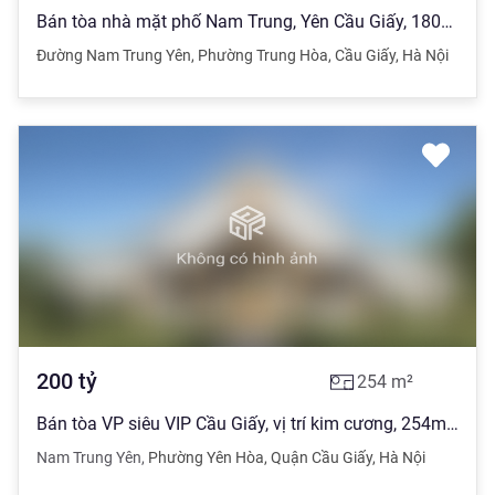
Bán tòa nhà mặt phố Nam Trung, Yên Cầu Giấy, 180m2, 8T, lô góc, doanh thu 200tr/tháng
Đường Nam Trung Yên
,
Phường Trung Hòa
,
Cầu Giấy
,
Hà Nội
200
tỷ
254
m²
Bán tòa VP siêu VIP Cầu Giấy, vị trí kim cương, 254m2 9 tầng mt 20m
Nam Trung Yên
,
Phường Yên Hòa
,
Quận Cầu Giấy
,
Hà Nội