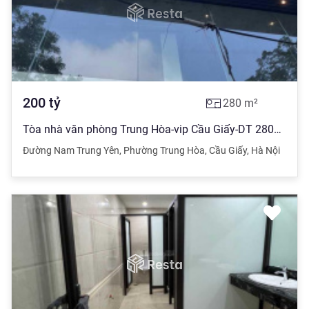
200
tỷ
280
m²
Tòa nhà văn phòng Trung Hòa-vip Cầu Giấy-DT 280m2*8 tầng-MT 20m-200 tỷ - đường 50m - 3 thoáng
Đường Nam Trung Yên
,
Phường Trung Hòa
,
Cầu Giấy
,
Hà Nội