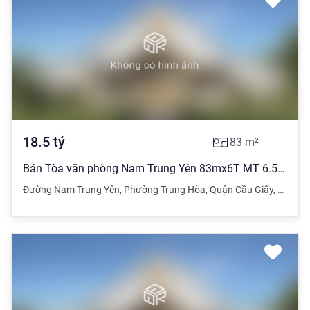
18.5
tỷ
83
m²
Bán Tòa văn phòng Nam Trung Yên 83mx6T MT 6.5m chỉ 18.5 ty HIẾM BÁN NAM TỪ LIÊM.
Đường Nam Trung Yên
,
Phường Trung Hòa
,
Quận Cầu Giấy
,
Hà Nội