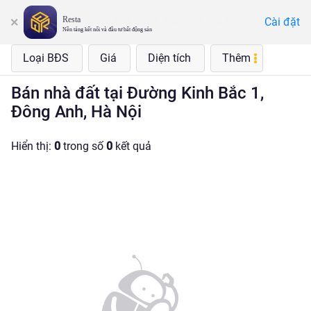
Resta
Cài đặt
Đường Kinh Bắc 1, Đông Anh, Hà Nội
Nền tảng kết nối và đầu tư bất động sản
Loại BĐS
Giá
Diện tích
Thêm
Bán nhà đất tại Đường Kinh Bắc 1,
Đông Anh, Hà Nội
Hiển thị:
0
trong số
0
kết quả