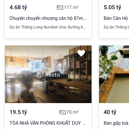
4.68
tỷ
5.05
tỷ
117
m²
Chuyên chuyển nhượng căn hộ 87m2 117m2 131m2 162 172m2 CC Thăng Long no1 giá 41tr/m2 không đăng ảo
Dự án Thăng Long Number One
,
Đường Khuất Duy Tiến
Dự án Thăng 
,
Cầu Giấy
,
H
19.5
tỷ
40
tỷ
70
m²
TÒA NHÀ VĂN PHÒNG KHUẤT DUY TIẾN CẦU GIẤY. 70M X 8 TẦNG THÔNG SÀN. TRƯỚC NHÀ Ô TÔ TRÁNH - DỪNG ĐỖ.