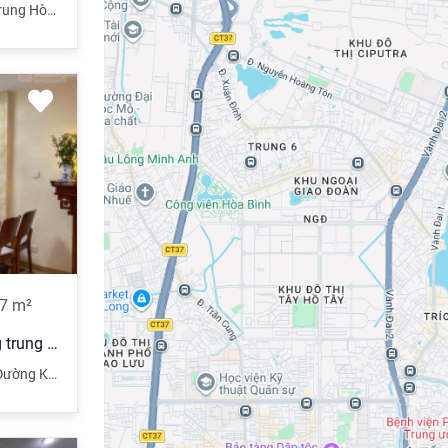
ung Hòa
,
Cầu Giấy
,
Hà Nội
7
m²
Chủ cần bán gấp căn CC tầng trung Thăng Long Number One, Khuất Duy Tiến 117m2
ng Khuất Duy Tiến
,
Cầu Giấy
,
Hà Nội