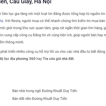
, Cầu Giấy, Hà Nội
i
liên tục gia tăng với một loạt tin đăng được tổng hợp từ nguồn tin
ta
. Với Resta, người mua có thể nhanh chóng tìm kiếm tin mua bán
môi giới trong khu vực quan tâm, giúp rút ngắn thời gian tìm hàng, 
n cung cấp công cụ Đăng tin vô cùng tiện ích, giúp người bán hay m
iểm thông minh.
 phát triển nhiều công cụ hỗ trợ tối ưu cho các nhà đầu tư bất động
 Bộ lọc địa phương 360
hay
Tra cứu giá nhà đất
.
tin rằng
Resta
sẽ trở thành trợ thủ đắc lực cho nhà đầu tư trong quá 
Bán nhà trong ngõ
Đường Khuất Duy Tiến
Bán đất nền
Đường Khuất Duy Tiến