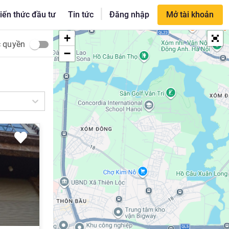
|
iến thức đầu tư
Tin tức
Đăng nhập
Mở tài khoản
+
c quyền
−