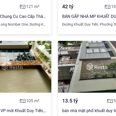
42
tỷ
121
m²
10
Bán Căn Hộ Chung Cư Cao Cấp Thăng Long Number One, Cầu Giấy 121M2, Giá Bán 5.05 Tỷ
Long Number One
à Nội
,
Đường Khuất Duy Tiến
Đường Khuất Duy Tiến
,
Cầu Giấy
,
Hà Nội
,
Phường Tr
13.5
tỷ
105
m²
5
Bán gấp toà VP mới Khuất Duy Tiến, 105, MT 7m, 10 tầng, vị trí quá đẹp, vỉa hè 8m, giá đầu tư ngon
bán nhà mặt phố khuất duy t