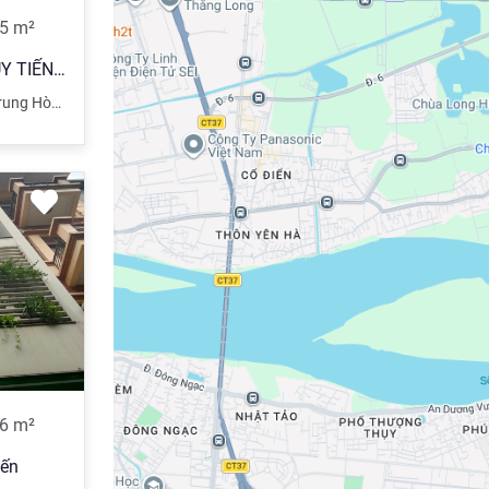
5
m²
BÁN GẤP NHÀ MP KHUẤT DUY TIẾN, DT 110MX9T, MT 7,5M, CÓ HẦM- NHÀ ĐẸP- THÔNG SÀN, GIÁ 42 TỶ
ung Hòa
,
Cầu Giấy
,
Hà Nội
6
m²
iến