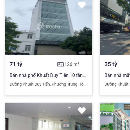
71
tỷ
35
tỷ
126
m²
Bán nhà phố Khuất Duy Tiến 10 tầng mặt tiền 8.3m xây mới
Đường Khuất Duy Tiến
,
Phường Trung Hòa
,
Cầu Giấy
,
Đường Khuất 
Hà Nội