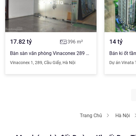
17.82
tỷ
14
tỷ
396
m²
Bàn sàn văn phòng Vinaconex 289 Khuất Duy Tiến, Thanh Xuân 396m2 giá 45 tr/m2 sổ đỏ lâu dài
Vinaconex 1
,
289
,
Cầu Giấy
,
Hà Nội
Dự án Vinata 
Trang Chủ
Hà Nội