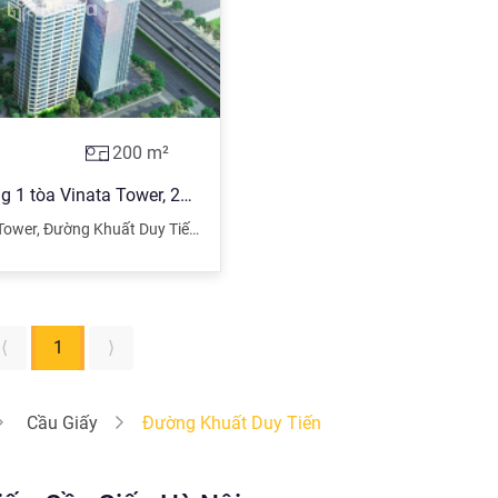
200
m²
Bán ki ốt tầng 1 tòa Vinata Tower, 289 Khuất Duy Tiến, HĐ mua bán, giá gốc CĐT, LH: 0914 102 ***
Tower
,
Đường Khuất Duy Tiến
,
Cầu Giấy
,
Hà Nội
⟨
1
⟩
Cầu Giấy
Đường Khuất Duy Tiến