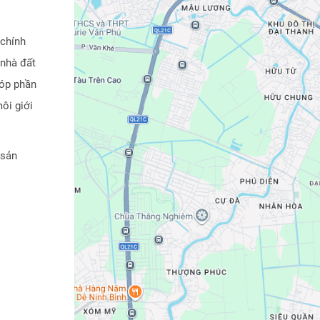
 chính
 nhà đất
góp phần
ôi giới
 sản
trình