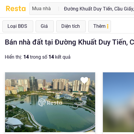
Mua nhà
|
Loại BĐS
Giá
Diện tích
Thêm
Bán nhà đất tại Đường Khuất Duy Tiến, Cầ
Hiển thị:
14
trong số
14
kết quả