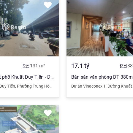
17.1
tỷ
131
m²
38
Bán nhà mặt phố Khuất Duy Tiến - DT 131m2 - vỉa hè 10m - kinh doanh đỉnh - giá 35 tỷ
Duy Tiến
,
Phường Trung Hòa
,
Cầu Giấy
,
Dự án Vinaconex 1
Hà Nội
,
Đường Khuất D