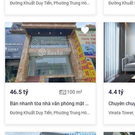
Đường Khuất Duy Tiến
,
Phường Trung Hòa
,
Cầu Giấy
,
Đường Khuất 
Hà Nội
46.5
tỷ
4.4
tỷ
100
m²
Bán nhanh tòa nhà văn phòng mặt Khuất Duy Tiến 100m2 9T MT 7.5m giá 46.5 tỷ
Đường Khuất Duy Tiến
,
Phường Trung Hòa
,
Cầu Giấy
,
Vinata Tower
Hà Nội
,