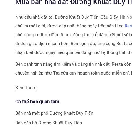
Mua bán nhà đất Đường Khuất Duy Tiến
Nhu cầu nhà đất tại
Đường Khuất Duy Tiến, Cầu Giấy, Hà Nộ
chủ và môi giới, được cập nhật hàng ngày trên nền tảng
Res
nhờ công cụ tìm kiếm tối ưu, đồng thời dễ dàng kết nối với 
đi đến giao dịch nhanh hơn. Bên cạnh đó, ứng dụng Resta cò
nhận biết được ngay hiệu quả bài đăng nhờ hệ thống tính đ
Bên cạnh tính năng tìm kiếm và đăng tin nhà đất, Resta còn
chuyên nghiệp như
Tra cứu quy hoạch toàn quốc miễn phí,
Với nhiều công cụ tiện ích mà nền tảng mang lại, chúng tôi 
Xem thêm
tìm kiếm và đầu tư bất động sản.
Có thể bạn quan tâm
Bán nhà mặt phố
Đường Khuất Duy Tiến
Bán căn hộ
Đường Khuất Duy Tiến