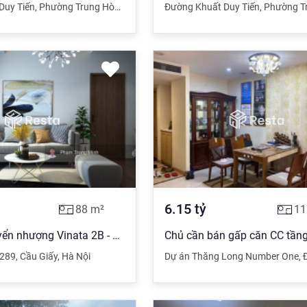
Duy Tiến
,
Phường Trung Hòa
,
Cầu Giấy
,
Đường Khuất Duy Tiến
Hà Nội
,
Phường Tr
6.15
tỷ
88
m²
11
Chuyên chuyển nhượng Vinata 2B - Cam kết giá rẻ nhất thị trường - 2PN 4,4 tỷ - 3PN 4,8 tỷ
289
,
Cầu Giấy
,
Hà Nội
Dự án Thăng Long Number One
,
Đườ