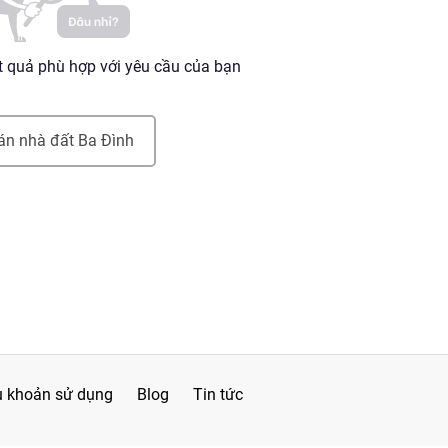
 quả phù hợp với yêu cầu của bạn
án nhà đất
Ba Đình
u khoản sử dụng
Blog
Tin tức