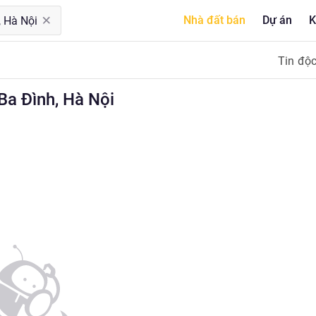
Nhà đất bán
Dự án
K
Tin độ
 Đình, Hà Nội