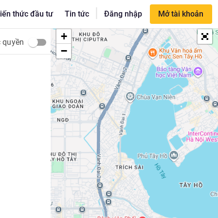
|
iến thức đầu tư
Tin tức
Đăng nhập
Mở tài khoản
+
c quyền
−