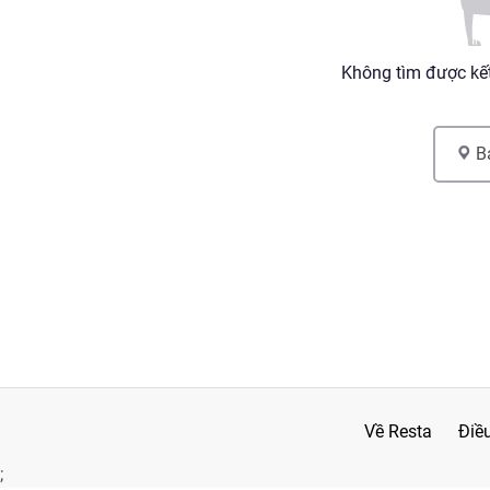
Không tìm được kết
B
Về Resta
Điề
;