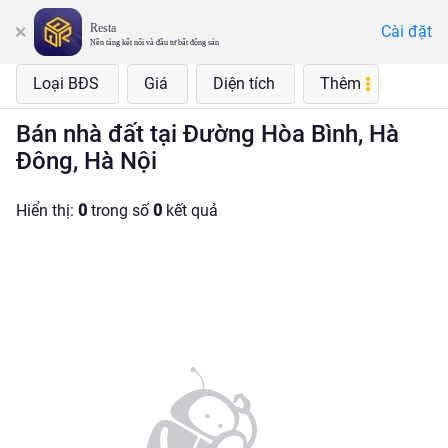
Resta
Cài đặt
Đường Hòa Bình, Hà Đông, Hà Nội
Nền tảng kết nối và đầu tư bất động sản
Loại BĐS
Giá
Diện tích
Thêm
Bán nhà đất tại Đường Hòa Bình, Hà
Đông, Hà Nội
Hiển thị:
0
trong số
0
kết quả