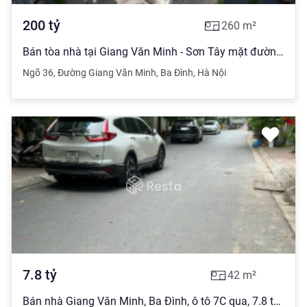
200
tỷ
260
m²
Bán tòa nhà tại Giang Văn Minh - Sơn Tây mặt đường đang mở thông, sổ đỏ trao tay sẵn sàng
Ngõ 36
,
Đường Giang Văn Minh
,
Ba Đình
,
Hà Nội
7.8
tỷ
42
m²
Bán nhà Giang Văn Minh, Ba Đình, ô tô 7C qua, 7.8 tỷ 40m2*5T, kinh doanh, ô thang máy. 0903 628 ***