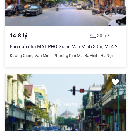
14.8
tỷ
30
m²
Bán gấp nhà MẶT PHỐ Giang Văn Minh 30m, Mt 4.2m zá 14.8 tỷ. Lh 0328 016 ***
Đường Giang Văn Minh
,
Phường Kim Mã
,
Ba Đình
,
Hà Nội