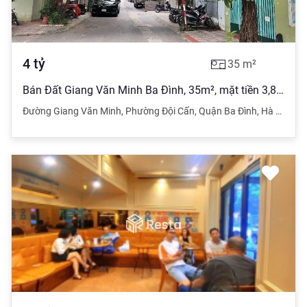
4
tỷ
35
m²
Bán Đất Giang Văn Minh Ba Đình, 35m², mặt tiền 3,8m giá nhỉnh 4 tỷ.
Đường Giang Văn Minh
,
Phường Đội Cấn
,
Quận Ba Đình
,
Hà Nội