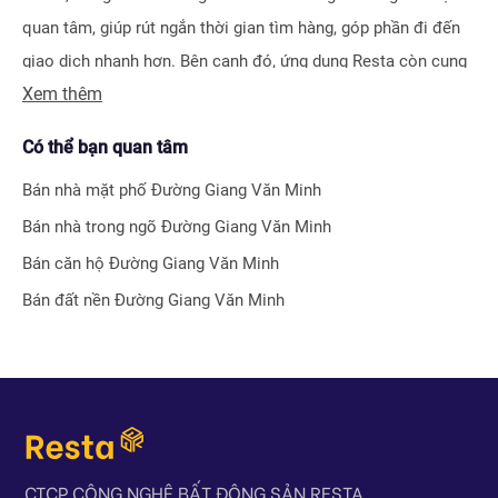
quan tâm, giúp rút ngắn thời gian tìm hàng, góp phần đi đến
giao dịch nhanh hơn. Bên cạnh đó, ứng dụng Resta còn cung
Xem thêm
cấp công cụ Đăng tin vô cùng tiện ích, giúp người bán hay
môi giới nhận biết được ngay hiệu quả bài đăng nhờ hệ thống
Có thể bạn quan tâm
tính điểm thông minh.
Bán nhà mặt phố
Đường Giang Văn Minh
Bên cạnh tính năng tìm kiếm và đăng tin nhà đất, Resta còn
Bán nhà trong ngõ
Đường Giang Văn Minh
phát triển nhiều công cụ hỗ trợ tối ưu cho các nhà đầu tư bất
Bán căn hộ
Đường Giang Văn Minh
động sản chuyên nghiệp như
Tra cứu quy hoạch toàn quốc
Bán đất nền
Đường Giang Văn Minh
miễn phí, Bộ lọc địa phương 360
hay
Tra cứu giá nhà đất
.
Với nhiều công cụ tiện ích mà nền tảng mang lại, chúng tôi
tin rằng
Resta
sẽ trở thành trợ thủ đắc lực cho nhà đầu tư
trong quá trình tìm kiếm và đầu tư bất động sản.
CTCP CÔNG NGHỆ BẤT ĐỘNG SẢN RESTA