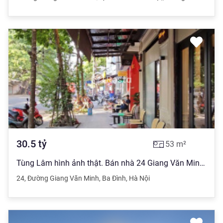
30.5
tỷ
53
m²
Tùng Lâm hình ảnh thật. Bán nhà 24 Giang Văn Minh, mặt tiền + vỉa hè 16m, giá mềm
24
,
Đường Giang Văn Minh
,
Ba Đình
,
Hà Nội