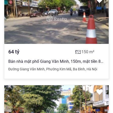
64
tỷ
150
m²
Bán nhà mặt phố Giang Văn Minh, 150m, mặt tiền 8m, giá nét 64 tỷ
Đường Giang Văn Minh
,
Phường Kim Mã
,
Ba Đình
,
Hà Nội