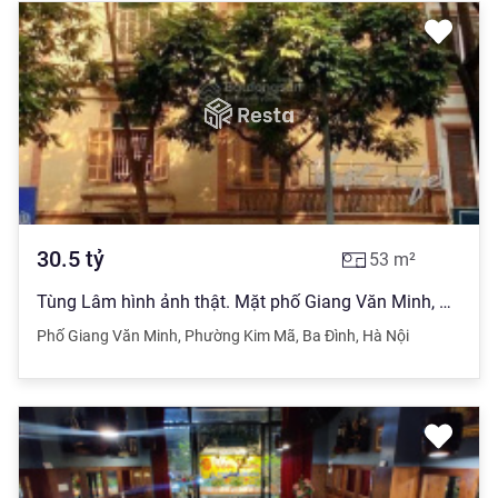
30.5
tỷ
53
m²
Tùng Lâm hình ảnh thật. Mặt phố Giang Văn Minh, mặt tiền + vỉa hè 16m, giá mềm
Phố Giang Văn Minh
,
Phường Kim Mã
,
Ba Đình
,
Hà Nội