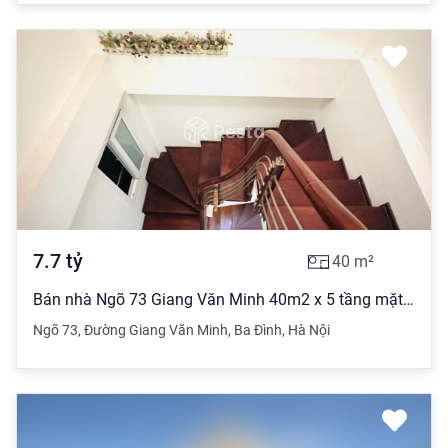
7.7
tỷ
40
m²
Bán nhà Ngõ 73 Giang Văn Minh 40m2 x 5 tầng mặt tiền 5m 7.7 tỷ Ba Đình
Ngõ 73
,
Đường Giang Văn Minh
,
Ba Đình
,
Hà Nội