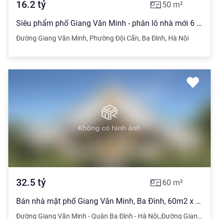
16.2
tỷ
50
m²
Siêu phẩm phố Giang Văn Minh - phân lô nhà mới 6 tầng thang máy - ô tô - kinh doanh văn phòng - cty
Đường Giang Văn Minh
,
Phường Đội Cấn
,
Ba Đình
,
Hà Nội
32.5
tỷ
60
m²
Bán nhà mặt phố Giang Văn Minh, Ba Đình, 60m2 x 5 tầng đẹp, chắc chắn, vỉa hè to phố vip!!!
Đường Giang Văn Minh - Quận Ba Đình - Hà Nội
,
,
Đường Giang Văn Minh - Quận Ba Đình - Hà Nội