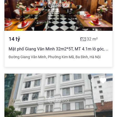
14
tỷ
32
m²
Mặt phố Giang Văn Minh 32m2*5T, MT 4.1m lô góc, vỉa hè to, cho thuê cafe 45tr/th, 14 tỷ
Đường Giang Văn Minh
,
Phường Kim Mã
,
Ba Đình
,
Hà Nội