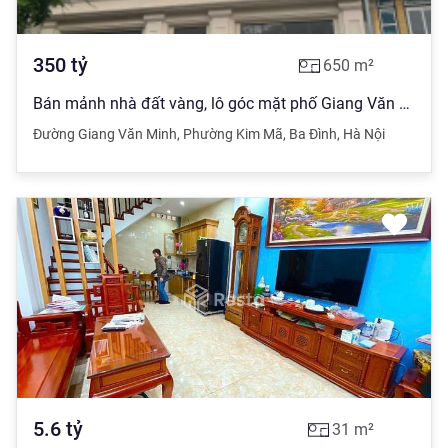
350
tỷ
650
m²
Bán mảnh nhà đất vàng, lô góc mặt phố Giang Văn Minh, Kim Mã DT 650m2 MT 20m, giá 350 tỷ
Đường Giang Văn Minh
,
Phường Kim Mã
,
Ba Đình
,
Hà Nội
5.6
tỷ
31
m²