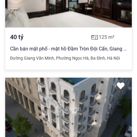
40
tỷ
125
m²
Cần bán mặt phố - mặt hồ Đầm Tròn Đội Cấn, Giang Văn Minh DT 125m2 x 5 tầng MT 7,5m, thang máy
Đường Giang Văn Minh
,
Phường Ngọc Hà
,
Ba Đình
,
Hà Nội