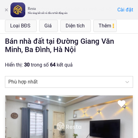
Resta
Cài đặt
Đường Giang Văn Minh, Ba Đình, Hà Nội
Nền tảng kết nối và đầu tư bất động sản
Loại BĐS
Giá
Diện tích
Thêm
Bán nhà đất tại Đường Giang Văn
Minh, Ba Đình, Hà Nội
Hiển thị:
30
trong số
64
kết quả
Phù hợp nhất