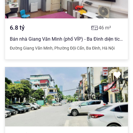
6.8
tỷ
46
m²
Bán nhà Giang Văn Minh (phố VÍP) - Ba Đình diện tích: 46m2 - 5 tầng dân xây - giá: 6.8 tỷ có TL
Đường Giang Văn Minh
,
Phường Đội Cấn
,
Ba Đình
,
Hà Nội