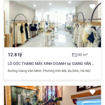
12.8
tỷ
40
m²
LÔ GÓC THANG MÁY, KINH DOANH tại GIANG VĂN MINH, GẦN LĂNG BÁC, nhỉnh 12t CÒN THƯƠNG LƯỢNG
Đường Giang Văn Minh
,
Phường Kim Mã
,
Ba Đình
,
Hà Nội