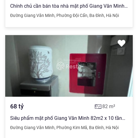
Chính chủ cần bán tòa nhà mặt phố Giang Văn Minh - Phường Đội Cấn - Ba Đình - HN 82m2x9.5T, MT6.12m
Đường Giang Văn Minh
,
Phường Đội Cấn
,
Ba Đình
,
Hà Nội
68
tỷ
82
m²
Siêu phẩm mặt phố Giang Văn Minh 82m2 x 10 tầng x 6m - kinh doanh tấp nập ngày đêm: Spa, phòng khám
Đường Giang Văn Minh
,
Phường Kim Mã
,
Ba Đình
,
Hà Nội