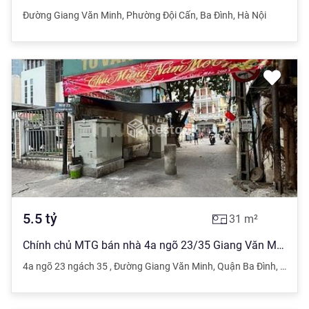
Đường Giang Văn Minh
,
Phường Đội Cấn
,
Ba Đình
,
Hà Nội
5.5
tỷ
31
m²
Chính chủ MTG bán nhà 4a ngõ 23/35 Giang Văn Minh 31m x 5 tầng đẹp
4a ngõ 23 ngách 35
,
Đường Giang Văn Minh
,
Quận Ba Đình
,
Hà Nội