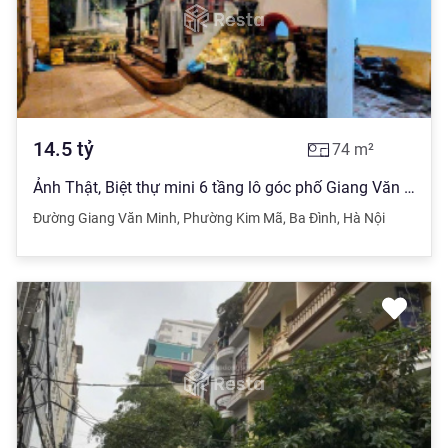
14.5
tỷ
74
m²
Ảnh Thật, Biệt thự mini 6 tầng lô góc phố Giang Văn Minh, kiến trúc sư thiết kế, nội thất tiền tỷ.
Đường Giang Văn Minh
,
Phường Kim Mã
,
Ba Đình
,
Hà Nội