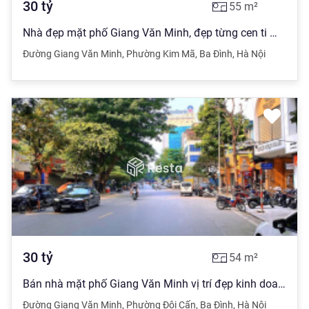
30
tỷ
55
m²
Nhà đẹp mặt phố Giang Văn Minh, đẹp từng cen ti met
Đường Giang Văn Minh
,
Phường Kim Mã
,
Ba Đình
,
Hà Nội
30
tỷ
54
m²
Bán nhà mặt phố Giang Văn Minh vị trí đẹp kinh doanh sầm uất vỉa hè rộng ô tô dừng đỗ thuận lợi
Đường Giang Văn Minh
,
Phường Đội Cấn
,
Ba Đình
,
Hà Nội