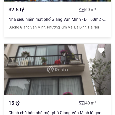
32.5
tỷ
60
m²
Nhà siêu hiếm mặt phố Giang Văn Minh - DT 60m2 - 5 tầng - MT 4.2m - KD đỉnh - Giá 32.5 Tỷ
Đường Giang Văn Minh
,
Phường Kim Mã
,
Ba Đình
,
Hà Nội
15
tỷ
40
m²
Chính chủ bán nhà mặt phố Giang Văn Minh lô góc xây 5 tầng, MT 4,2m, giá 15 tỷ