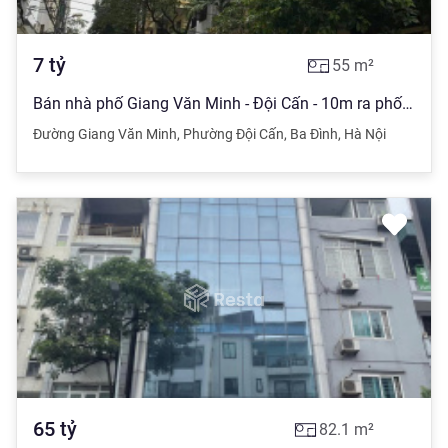
7
tỷ
55
m²
Bán nhà phố Giang Văn Minh - Đội Cấn - 10m ra phố - ngõ thông nhà xây chắc chắn móng 7T ô chờ TM
Đường Giang Văn Minh
,
Phường Đội Cấn
,
Ba Đình
,
Hà Nội
65
tỷ
82.1
m²