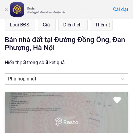
Resta
Cài đặt
Đường Đồng Ông, Đan Phượng, Hà Nội
Nền tảng kết nối và đầu tư bất động sản
Loại BĐS
Giá
Diện tích
Thêm
Bán nhà đất tại Đường Đồng Ông, Đan
Phượng, Hà Nội
Hiển thị:
3
trong số
3
kết quả
Phù hợp nhất