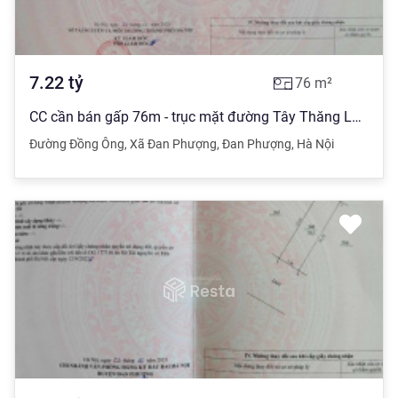
7.22
tỷ
76
m²
CC cần bán gấp 76m - trục mặt đường Tây Thăng Long - Đồng Ông - Đan Phượng - Hà Nội, mặt tiền 5.44m
Đường Đồng Ông
,
Xã Đan Phượng
,
Đan Phượng
,
Hà Nội