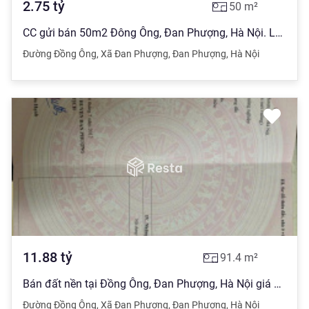
2.75
tỷ
50
m²
CC gửi bán 50m2 Đông Ông, Đan Phượng, Hà Nội. LH: 0965 023 ***
Đường Đồng Ông
,
Xã Đan Phượng
,
Đan Phượng
,
Hà Nội
11.88
tỷ
91.4
m²
Bán đất nền tại Đồng Ông, Đan Phượng, Hà Nội giá cực chất 11,882 tỷ, 91,4m2
Đường Đồng Ông
,
Xã Đan Phượng
,
Đan Phượng
,
Hà Nội