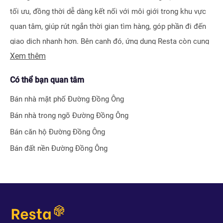
tối ưu, đồng thời dễ dàng kết nối với môi giới trong khu vực
quan tâm, giúp rút ngắn thời gian tìm hàng, góp phần đi đến
giao dịch nhanh hơn. Bên cạnh đó, ứng dụng Resta còn cung
Xem thêm
cấp công cụ Đăng tin vô cùng tiện ích, giúp người bán hay
môi giới nhận biết được ngay hiệu quả bài đăng nhờ hệ thống
Có thể bạn quan tâm
tính điểm thông minh.
Bán nhà mặt phố
Đường Đồng Ông
Bên cạnh tính năng tìm kiếm và đăng tin nhà đất, Resta còn
Bán nhà trong ngõ
Đường Đồng Ông
phát triển nhiều công cụ hỗ trợ tối ưu cho các nhà đầu tư bất
Bán căn hộ
Đường Đồng Ông
động sản chuyên nghiệp như
Tra cứu quy hoạch toàn quốc
Bán đất nền
Đường Đồng Ông
miễn phí, Bộ lọc địa phương 360
hay
Tra cứu giá nhà đất
.
Với nhiều công cụ tiện ích mà nền tảng mang lại, chúng tôi
tin rằng
Resta
sẽ trở thành trợ thủ đắc lực cho nhà đầu tư
trong quá trình tìm kiếm và đầu tư bất động sản.