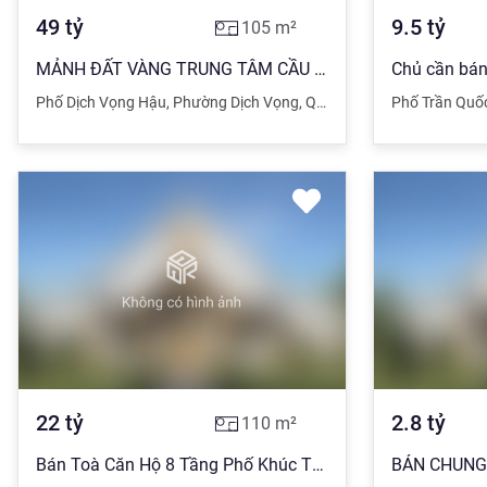
49
tỷ
9.5
tỷ
105
m²
MẢNH ĐẤT VÀNG TRUNG TÂM CẦU GIẤY - 105M2 - MT 5.5M - VỈA HÈ - Ô TÔ TRÁNH - KD NGÀY ĐÊM. 49
Phố Dịch Vọng Hậu
,
Phường Dịch Vọng
,
Quận Cầu Giấy
Phố Trần Quố
,
Hà Nội
22
tỷ
2.8
tỷ
110
m²
Bán Toà Căn Hộ 8 Tầng Phố Khúc Thừa Dụ, Dt: 110m,13 Phòng Khép Kín, Giá 22 Tỷ. CẦU GIẤY.