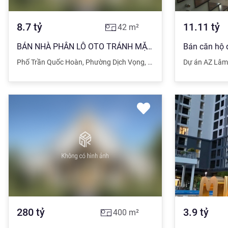
8.7
tỷ
11.11
tỷ
42
m²
BÁN NHÀ PHÂN LÔ OTO TRÁNH MẶT TIỀN 5M KD SẦM UẤT TRẦN QUỐC HOÀN CẦU GIẤY
Phố Trần Quốc Hoàn
,
Phường Dịch Vọng
,
Quận Cầu Giấy
Dự án AZ Lâm
,
Hà Nội
280
tỷ
3.9
tỷ
400
m²