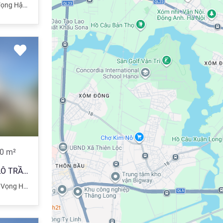
ọng Hậu
,
Quận Cầu Giấy
,
Hà Nội
0
m²
BÁN NHÀ QUẬN CẦU GIẤY, P.LÔ TRẦN THÁI TÔNG, 130*8, MT7.2, PHÙ HỢP Ở,KD VP, SPA, NHỈNH 50TỶ
Vọng Hậu
,
Quận Cầu Giấy
,
Hà Nội