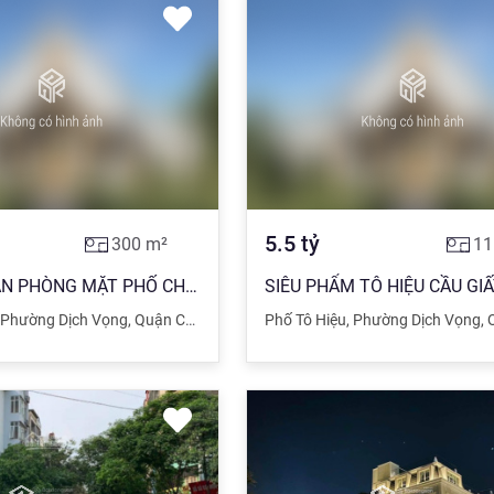
5.5
tỷ
300
m²
11
BÁN TOÀ VĂN PHÒNG MẶT PHỐ CHÙA HÀ! DT 300M2, 10 TẦNG, MT 12M, LÔ GÓC, GIÁ 149 TỶ
Phường Dịch Vọng
,
Quận Cầu Giấy
,
Hà Nội
Phố Tô Hiệu
,
Phường Dịch Vọng
,
Qu