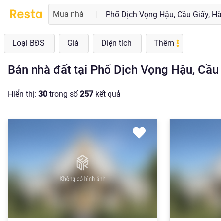
Mua nhà
|
Loại BĐS
Giá
Diện tích
Thêm
Bán nhà đất tại Phố Dịch Vọng Hậu, Cầu G
Hiển thị:
30
trong số
257
kết quả