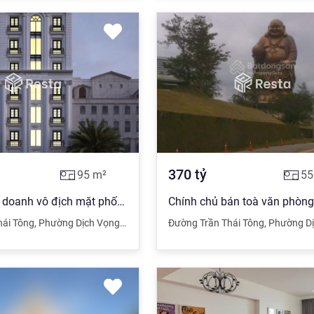
370
tỷ
95
m²
55
Phố vip kinh doanh vô địch mặt phố Trần Thái Tông. 95m2 x9 tầng thang máy. Giá 66 tỷ
hái Tông
,
Phường Dịch Vọng Hậu
,
Cầu Giấy
Đường Trần Thái Tông
,
Hà Nội.
,
Phường Dịch