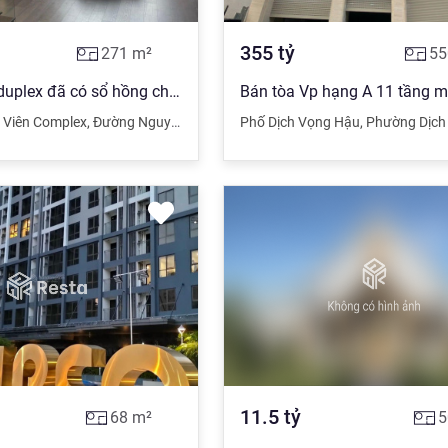
355
tỷ
271
m²
55
Bán căn hộ duplex đã có sổ hồng chung cư AZ Lâm Viên. Liên hệ: 0941 001 ***
 Viên Complex
,
Đường Nguyễn Phong Sắc
Phố Dịch Vọng Hậu
,
Cầu Giấy
,
Hà Nội
,
Phường Dịch 
11.5
tỷ
68
m²
5