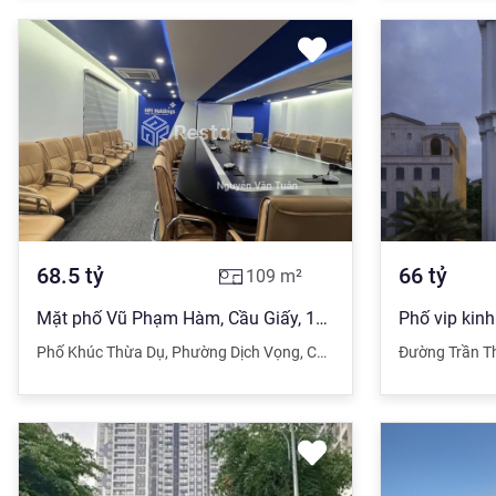
68.5
tỷ
66
tỷ
109
m²
Mặt phố Vũ Phạm Hàm, Cầu Giấy, 109m2x7 tầng, 68.5 tỷ, vỉa hè, 3 thoáng, thang máy kinh doanh đỉnh
Phố Khúc Thừa Dụ
,
Phường Dịch Vọng
,
Cầu Giấy
,
Hà Nội
Đường Trần T