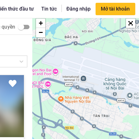
|
iến thức đầu tư
Tin tức
Đăng nhập
Mở tài khoản
+
c quyền
−