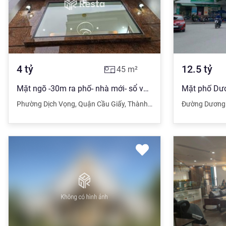
4
tỷ
12.5
tỷ
45
m²
Mặt ngõ -30m ra phố- nhà mới- sổ vuông - Cầu Giấy 45mx5T chỉ 4 ty 0969040000
Phường Dịch Vọng
,
Quận Cầu Giấy
,
Thành phố Hà Nội
Đường Dương