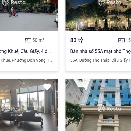
83
tỷ
50
m²
15
Mặt phố Dương Khuê, Cầu Giấy, 4 ô tô tránh, Vỉa hè rộng, 50m2 x 5 tầng, giá 12.5 tỷ
 Khuê
,
Phường Dịch Vọng Hậu
,
Cầu Giấy
55A
,
Hà Nội
,
Đường Thọ Tháp
,
Cầu Giấy
,