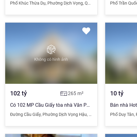
Phố Khúc Thừa Dụ
,
Phường Dịch Vọng
,
Quận Cầu Giấy
Phố Trần Quố
,
Hà Nội
102
tỷ
10
tỷ
265
m²
Có 102 MP Cầu Giấy tòa nhà Văn Phòng 264m2 Kinh Doanh MT siêu rộng 100 Tỷ
Đường Cầu Giấy
,
Phường Dịch Vọng Hậu
,
Quận Cầu Giấy
Phố Duy Tân
,
Hà Nội
,