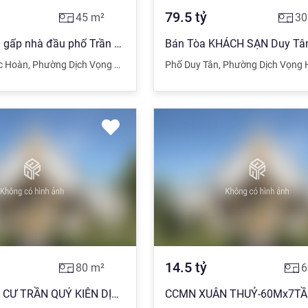
79.5
tỷ
45
m²
30
Chủ cần bán gấp nhà đầu phố Trần Quốc Hoàn 45m2 x 5 tầng x 5,5m mặt tiền = 9,5 tỷ.
c Hoàn
,
Phường Dịch Vọng Hậu
,
Quận Cầu Giấy
Phố Duy Tân
,
Hà Nội
,
Phường Dịch Vọng 
14.5
tỷ
80
m²
6
BÁN CHUNG CƯ TRẦN QUÝ KIÊN DỊCH VỌNG CẦU GIẤY 2,8 TỶ 80m2 2 NGỦ 1WC.