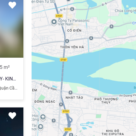
5
m²
SIÊU PHẨM TÔ HIỆU CẦU GIẤY- KINH DOANH BẤT CHẤP- Ô TÔ ĐỖ CỬA- VỈA HÈ THÊNH THANG- 115M
ận Cầu Giấy
,
Hà Nội