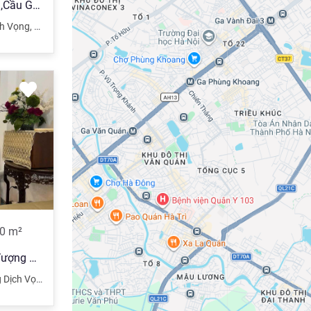
Bán nhà phố Trần Quốc Hoàn,Cầu Giấy, Hà Nội, Ô tô, Diện tich 50m x 5 tầng mặt tiền 5,5m giá 11,5 tỷ
h Vọng
,
Cầu Giấy
,
Hà Nội
0
m²
Duy nhất!! Nhà ở Trần Quốc Vượng 50m2 x 7tầng thang máy, vỉa hè, 2 thoáng, kinh doanh, giá 19.8 tỷ
ch Vọng Hậu
,
Cầu Giấy
,
Hà Nội