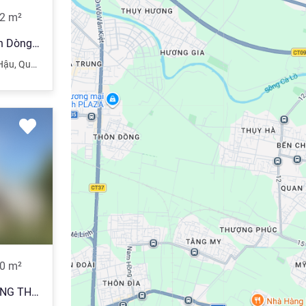
2
m²
Bán Tòa KHÁCH SẠN Duy Tân Dòng Tiền 600Tr/th-100Phòng-300M2 MT 16M- 79.5 Tỷ
Hậu
,
Quận Cầu Giấy
,
Hà Nội
0
m²
CCMN XUÂN THUỶ-60Mx7TẦNG THANG MÁY-NỘI THẤT-11PKK-DOANH THU 720TR/NĂM-GIÁ 14,5TỶ