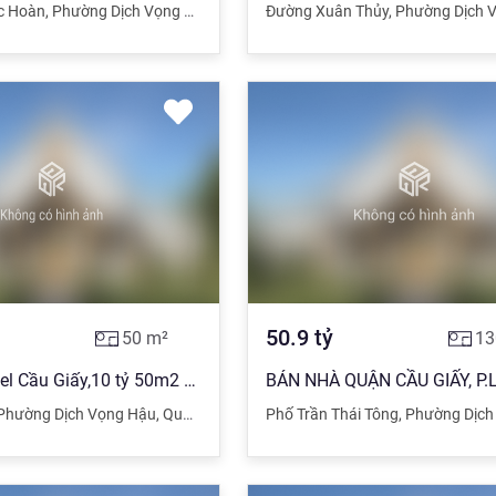
c Hoàn
,
Phường Dịch Vọng Hậu
,
Quận Cầu Giấy
Đường Xuân Thủy
,
Hà Nội
,
Phường Dịch V
50.9
tỷ
50
m²
13
Bán nhà Hotel Cầu Giấy,10 tỷ 50m2 9 tầng MT 5m, dòng tiền 1,5 tỷ/năm , ngõ ô tô tránh
Phường Dịch Vọng Hậu
,
Quận Cầu Giấy
,
Phố Trần Thái Tông
Hà Nội
,
Phường Dịch 