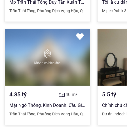
Mp Trần Thái Tông Duy Tân Xuân Thủy 400m2 10 tầng mt 16m 279,9 tỷ
Trần Thái Tông
,
Phường Dịch Vọng Hậu
,
Quận Cầu Giấy
Mipec Rubik 
,
Hà Nội
4.35
tỷ
5.5
tỷ
40
m²
Mặt Ngõ Thông, Kinh Doanh. Cầu Giấy: 40m2 x 3T. MT: 5.4m. Giá: 4.35 tỷ
Trần Thái Tông
,
Phường Dịch Vọng Hậu
,
Quận Cầu Giấy
Dự án Indochi
,
Hà Nội