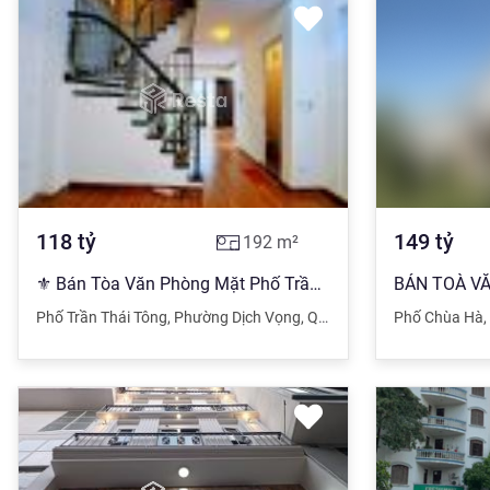
118
tỷ
149
tỷ
192
m²
⚜️ Bán Tòa Văn Phòng Mặt Phố Trần Thái Tông, Cầu Giấy, 192m2 8T MT 8m, Chỉ 118 Tỷ ⚜️
Phố Trần Thái Tông
,
Phường Dịch Vọng
,
Quận Cầu Giấy
Phố Chùa Hà
,
Hà Nội
,