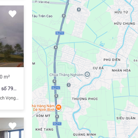
0
m²
Chính chủ bán toà văn phòng số 79a mặt phố Trần Thái Tông. Dt 550m2 Mt 116m x 12 tầng. Giá 370 tỷ
 Vọng Hậu
,
Cầu Giấy
,
Hà Nội