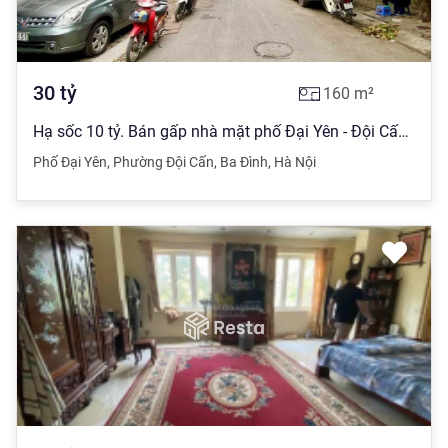
30
tỷ
160
m²
Hạ sốc 10 tỷ. Bán gấp nhà mặt phố Đại Yên - Đội Cấn, 160m2 x MT 10m. 30 tỷ, kinh doanh, vỉa hè
Phố Đại Yên
,
Phường Đội Cấn
,
Ba Đình
,
Hà Nội