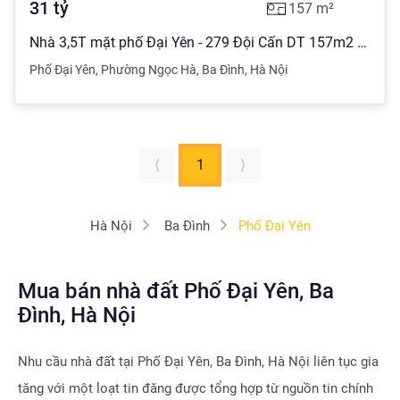
31
tỷ
157
m²
Nhà 3,5T mặt phố Đại Yên - 279 Đội Cấn DT 157m2 MT 10m nở hậu có vỉa hè oto tránh KD khủng
Phố Đại Yên
,
Phường Ngọc Hà
,
Ba Đình
,
Hà Nội
⟨
1
⟩
Hà Nội
Ba Đình
Phố Đại Yên
Mua bán nhà đất Phố Đại Yên, Ba
Đình, Hà Nội
Nhu cầu nhà đất tại
Phố Đại Yên, Ba Đình, Hà Nội
liên tục gia
tăng với một loạt tin đăng được tổng hợp từ nguồn tin chính