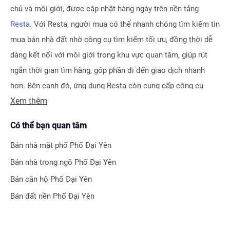
chủ và môi giới, được cập nhật hàng ngày trên nền tảng
Resta
. Với Resta, người mua có thể nhanh chóng tìm kiếm tin
mua bán nhà đất nhờ công cụ tìm kiếm tối ưu, đồng thời dễ
dàng kết nối với môi giới trong khu vực quan tâm, giúp rút
ngắn thời gian tìm hàng, góp phần đi đến giao dịch nhanh
hơn. Bên cạnh đó, ứng dụng Resta còn cung cấp công cụ
Xem thêm
Đăng tin vô cùng tiện ích, giúp người bán hay môi giới nhận
biết được ngay hiệu quả bài đăng nhờ hệ thống tính điểm
Có thể bạn quan tâm
thông minh.
Bán nhà mặt phố
Phố Đại Yên
Bên cạnh tính năng tìm kiếm và đăng tin nhà đất, Resta còn
Bán nhà trong ngõ
Phố Đại Yên
phát triển nhiều công cụ hỗ trợ tối ưu cho các nhà đầu tư bất
Bán căn hộ
Phố Đại Yên
động sản chuyên nghiệp như
Tra cứu quy hoạch toàn quốc
Bán đất nền
Phố Đại Yên
miễn phí, Bộ lọc địa phương 360
hay
Tra cứu giá nhà đất
.
Với nhiều công cụ tiện ích mà nền tảng mang lại, chúng tôi