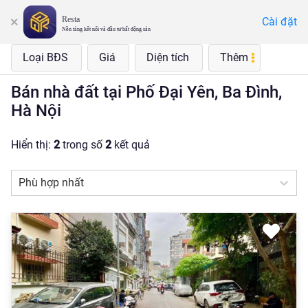
Resta
Cài đặt
Phố Đại Yên, Ba Đình, Hà Nội
Nền tảng kết nối và đầu tư bất động sản
Loại BĐS
Giá
Diện tích
Thêm
Bán nhà đất tại Phố Đại Yên, Ba Đình,
Hà Nội
Hiển thị:
2
trong số
2
kết quả
Phù hợp nhất