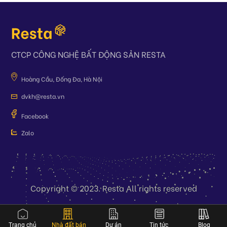
tin rằng
Resta
sẽ trở thành trợ thủ đắc lực cho nhà đầu tư
trong quá trình tìm kiếm và đầu tư bất động sản.
CTCP CÔNG NGHỆ BẤT ĐỘNG SẢN RESTA
Hoàng Cầu, Đống Đa, Hà Nội
dvkh@resta.vn
Facebook
Zalo
Copyright © 2023. Resta All rights reserved
;
Trang chủ
Nhà đất bán
Dự án
Tin tức
Blog