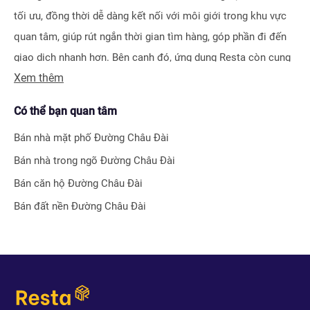
tối ưu, đồng thời dễ dàng kết nối với môi giới trong khu vực
quan tâm, giúp rút ngắn thời gian tìm hàng, góp phần đi đến
giao dịch nhanh hơn. Bên cạnh đó, ứng dụng Resta còn cung
Xem thêm
cấp công cụ Đăng tin vô cùng tiện ích, giúp người bán hay
môi giới nhận biết được ngay hiệu quả bài đăng nhờ hệ thống
Có thể bạn quan tâm
tính điểm thông minh.
Bán nhà mặt phố
Đường Châu Đài
Bên cạnh tính năng tìm kiếm và đăng tin nhà đất, Resta còn
Bán nhà trong ngõ
Đường Châu Đài
phát triển nhiều công cụ hỗ trợ tối ưu cho các nhà đầu tư bất
Bán căn hộ
Đường Châu Đài
động sản chuyên nghiệp như
Tra cứu quy hoạch toàn quốc
Bán đất nền
Đường Châu Đài
miễn phí, Bộ lọc địa phương 360
hay
Tra cứu giá nhà đất
.
Với nhiều công cụ tiện ích mà nền tảng mang lại, chúng tôi
tin rằng
Resta
sẽ trở thành trợ thủ đắc lực cho nhà đầu tư
trong quá trình tìm kiếm và đầu tư bất động sản.