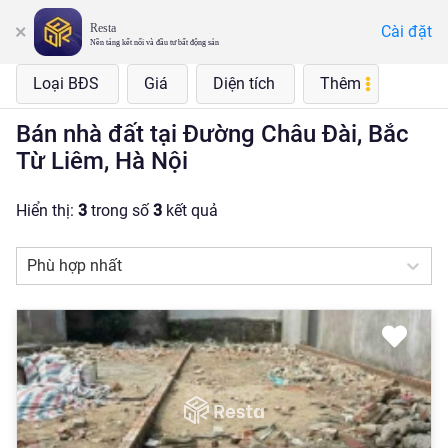
Resta
Cài đặt
Đường Châu Đài, Bắc Từ Liêm, Hà Nội
Nền tảng kết nối và đầu tư bất động sản
Loại BĐS
Giá
Diện tích
Thêm
Bán nhà đất tại Đường Châu Đài, Bắc
Từ Liêm, Hà Nội
Hiển thị:
3
trong số
3
kết quả
Phù hợp nhất