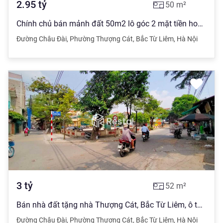
2.95
tỷ
50
m²
Chính chủ bán mảnh đất 50m2 lô góc 2 mặt tiền hoa hậu ô tô đỗ kinh doanh mãi đỉnh
Đường Châu Đài
,
Phường Thượng Cát
,
Bắc Từ Liêm
,
Hà Nội
3
tỷ
52
m²
Bán nhà đất tặng nhà Thượng Cát, Bắc Từ Liêm, ô tô tránh, thông kinh doanh, 52m2
Đường Châu Đài
,
Phường Thượng Cát
,
Bắc Từ Liêm
,
Hà Nội