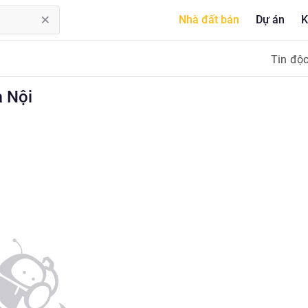
Nhà đất bán
Dự án
K
Tin độ
 Nội