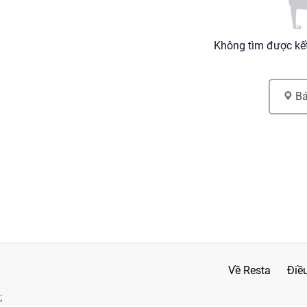
Không tìm được kết
Bá
Về Resta
Điề
;