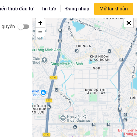
|
iến thức đầu tư
Tin tức
Đăng nhập
Mở tài khoản
+
c quyền
−