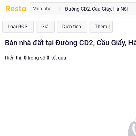
Mua nhà
|
Loại BĐS
Giá
Diện tích
Thêm
Bán nhà đất tại Đường CD2, Cầu Giấy, Hà
Hiển thị:
0
trong số
0
kết quả