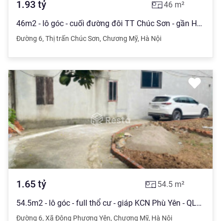
1.93
tỷ
46
m²
46m2 - lô góc - cuối đường đôi TT Chúc Sơn - gần Huyện Uỷ Chương Mỹ siêu thị Lan Chi - chỉ 1.93tỷ
Đường 6
,
Thị trấn Chúc Sơn
,
Chương Mỹ
,
Hà Nội
1.65
tỷ
54.5
m²
54.5m2 - lô góc - full thổ cư - giáp KCN Phù Yên - QL6 - ngõ 3.0m - ô tô 7 chỗ đỗ đất - giá 1.65 tỷ
Đường 6
,
Xã Đông Phương Yên
,
Chương Mỹ
,
Hà Nội