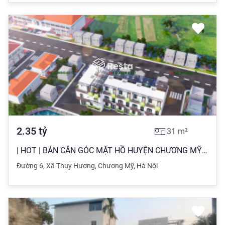
2.35
tỷ
31
m²
| HOT | BÁN CĂN GÓC MẶT HỒ HUYỆN CHƯƠNG MỸ - NHÀ XÂY MỚI 3 TẦNG - GIÁ CHỈ 2 TỶ350 - SẴN SỔ
Đường 6
,
Xã Thụy Hương
,
Chương Mỹ
,
Hà Nội