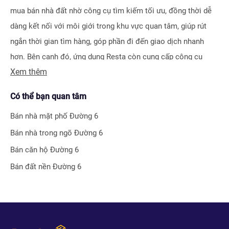
mua bán nhà đất nhờ công cụ tìm kiếm tối ưu, đồng thời dễ
dàng kết nối với môi giới trong khu vực quan tâm, giúp rút
ngắn thời gian tìm hàng, góp phần đi đến giao dịch nhanh
hơn. Bên cạnh đó, ứng dụng Resta còn cung cấp công cụ
Xem thêm
Đăng tin vô cùng tiện ích, giúp người bán hay môi giới nhận
biết được ngay hiệu quả bài đăng nhờ hệ thống tính điểm
Có thể bạn quan tâm
thông minh.
Bán nhà mặt phố
Đường 6
Bên cạnh tính năng tìm kiếm và đăng tin nhà đất, Resta còn
Bán nhà trong ngõ
Đường 6
phát triển nhiều công cụ hỗ trợ tối ưu cho các nhà đầu tư bất
Bán căn hộ
Đường 6
động sản chuyên nghiệp như
Tra cứu quy hoạch toàn quốc
Bán đất nền
Đường 6
miễn phí, Bộ lọc địa phương 360
hay
Tra cứu giá nhà đất
.
Với nhiều công cụ tiện ích mà nền tảng mang lại, chúng tôi
tin rằng
Resta
sẽ trở thành trợ thủ đắc lực cho nhà đầu tư
trong quá trình tìm kiếm và đầu tư bất động sản.