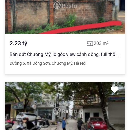
2.23
tỷ
203
m²
Bán đất Chương Mỹ, lô góc view cánh đồng, full thổ cư diện tích 203m
Đường 6
,
Xã Đông Sơn
,
Chương Mỹ
,
Hà Nội