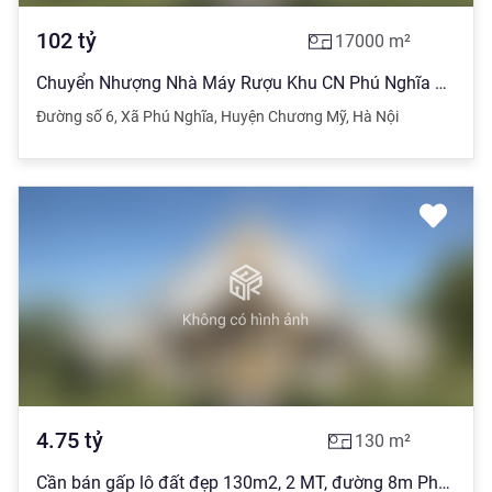
102
tỷ
17000
m²
Chuyển Nhượng Nhà Máy Rượu Khu CN Phú Nghĩa QL6 1.7ha Giá 6 tr/m2
Đường số 6
,
Xã Phú Nghĩa
,
Huyện Chương Mỹ
,
Hà Nội
4.75
tỷ
130
m²
Cần bán gấp lô đất đẹp 130m2, 2 MT, đường 8m Phụng Châu, Chương Mỹ chỉ 36.5tr/m2, chấp nhận TG