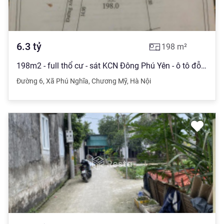
6.3
tỷ
198
m²
198m2 - full thổ cư - sát KCN Đông Phú Yên - ô tô đỗ đất - cách Quốc Lộ 6 - 400m. 6,3 tỷ 0968 507 ***
Đường 6
,
Xã Phú Nghĩa
,
Chương Mỹ
,
Hà Nội