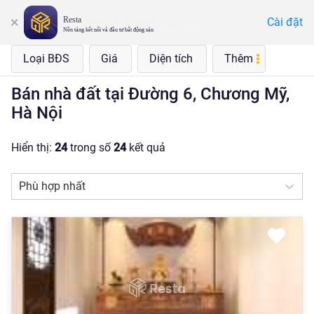
Resta
Cài đặt
Đường 6, Chương Mỹ, Hà Nội
Nền tảng kết nối và đầu tư bất động sản
Loại BĐS
Giá
Diện tích
Thêm
Bán nhà đất tại Đường 6, Chương Mỹ,
Hà Nội
Hiển thị:
24
trong số
24
kết quả
Phù hợp nhất