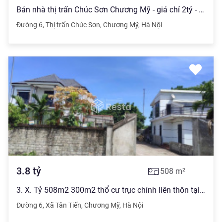
Bán nhà thị trấn Chúc Sơn Chương Mỹ - giá chỉ 2tỷ - 3 tầng xây mới - thiết kế đẹp nhất thị trường
Đường 6
,
Thị trấn Chúc Sơn
,
Chương Mỹ
,
Hà Nội
3.8
tỷ
508
m²
3. X. Tỷ 508m2 300m2 thổ cư trục chính liên thôn tại Tân Tiến Chương Mỹ Hà Nội
Đường 6
,
Xã Tân Tiến
,
Chương Mỹ
,
Hà Nội