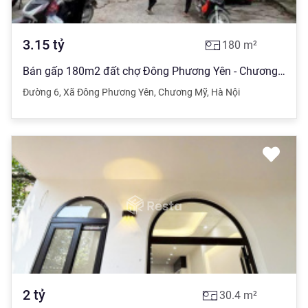
3.15
tỷ
180
m²
Bán gấp 180m2 đất chợ Đông Phương Yên - Chương Mỹ - Hà Nội giá 17.5 triệu/m2
Đường 6
,
Xã Đông Phương Yên
,
Chương Mỹ
,
Hà Nội
2
tỷ
30.4
m²