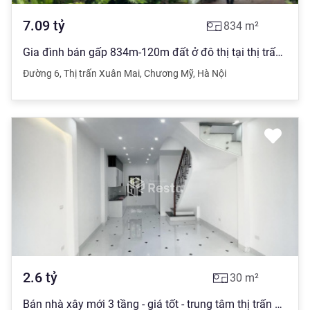
7.09
tỷ
834
m²
Gia đình bán gấp 834m-120m đất ở đô thị tại thị trấn xuân mai, chương mỹ, hà nội LH: 0866 695 ***
Đường 6
,
Thị trấn Xuân Mai
,
Chương Mỹ
,
Hà Nội
2.6
tỷ
30
m²
Bán nhà xây mới 3 tầng - giá tốt - trung tâm thị trấn Chúc Sơn, Chương Mỹ - cam kết chất lượng