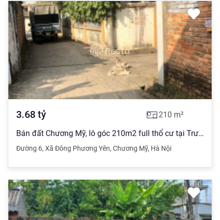
3.68
tỷ
210
m²
Bán đất Chương Mỹ, lô góc 210m2 full thổ cư tại Trường Yên phồn hoa tráng lệ
Đường 6
,
Xã Đông Phương Yên
,
Chương Mỹ
,
Hà Nội