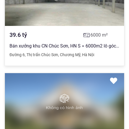
39.6
tỷ
6000
m²
Bán xưởng khu CN Chúc Sơn, HN S = 6000m2 lô góc giá 6.6tr/m2
Đường 6
,
Thị trấn Chúc Sơn
,
Chương Mỹ
,
Hà Nội