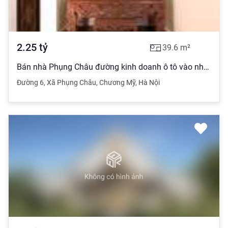
2.25
tỷ
39.6
m²
Bán nhà Phụng Châu đường kinh doanh ô tô vào nhà 3,5 tầng 39.1- 39,6 m2 view đẹp. Hỗ trợ trả góp
Đường 6
,
Xã Phụng Châu
,
Chương Mỹ
,
Hà Nội