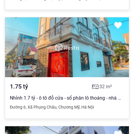
1.75
tỷ
32
m²
Nhỉnh 1.7 tỷ - ô tô đỗ cửa - sổ phân lô thoáng - nhà mới thiết kế hiện đại
Đường 6
,
Xã Phụng Châu
,
Chương Mỹ
,
Hà Nội