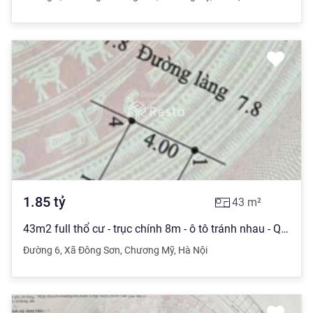
1.85
tỷ
43
m²
43m2 full thổ cư - trục chính 8m - ô tô tránh nhau - Quốc Lộ 6 - 1km, giá 1.85 tỷ. LH: 0968 507 ***
Đường 6
,
Xã Đông Sơn
,
Chương Mỹ
,
Hà Nội