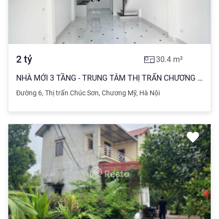
2
tỷ
30.4
m²
NHÀ MỚI 3 TẦNG - TRUNG TÂM THỊ TRẤN CHƯƠNG MỸ - GIÁ 2 TỶ - NHẬN NHÀ Ở NGAY
Đường 6
,
Thị trấn Chúc Sơn
,
Chương Mỹ
,
Hà Nội