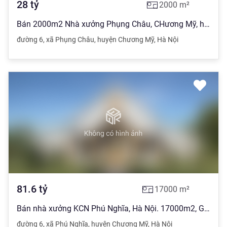
28
tỷ
2000
m²
Bán 2000m2 Nhà xưởng Phụng Châu, CHương Mỹ, hà Nội
đường 6
,
xã Phụng Châu
,
huyện Chương Mỹ
,
Hà Nội
81.6
tỷ
17000
m²
Bán nhà xưởng KCN Phú Nghĩa, Hà Nội. 17000m2, Giá thỏa thuận
đường 6
,
xã Phú Nghĩa
,
huyện Chương Mỹ
,
Hà Nội