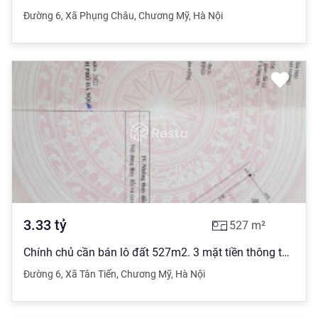
Đường 6
,
Xã Phụng Châu
,
Chương Mỹ
,
Hà Nội
3.33
tỷ
527
m²
Chính chủ cần bán lô đất 527m2. 3 mặt tiền thông thoáng tại Tân Tiến, Chương Mỹ, Hà Nội. Giá tốt
Đường 6
,
Xã Tân Tiến
,
Chương Mỹ
,
Hà Nội