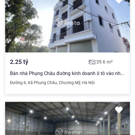
2.25
tỷ
39.6
m²
Bán nhà Phụng Châu đường kinh doanh ô tô vào nhà 3,5 tầng 39.1- 39,6 m2 view đẹp. Hỗ trợ trả góp
Đường 6
,
Xã Phụng Châu
,
Chương Mỹ
,
Hà Nội