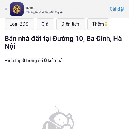
Resta
Cài đặt
Đường 10, Ba Đình, Hà Nội
Nền tảng kết nối và đầu tư bất động sản
Loại BĐS
Giá
Diện tích
Thêm
Bán nhà đất tại Đường 10, Ba Đình, Hà
Nội
Hiển thị:
0
trong số
0
kết quả