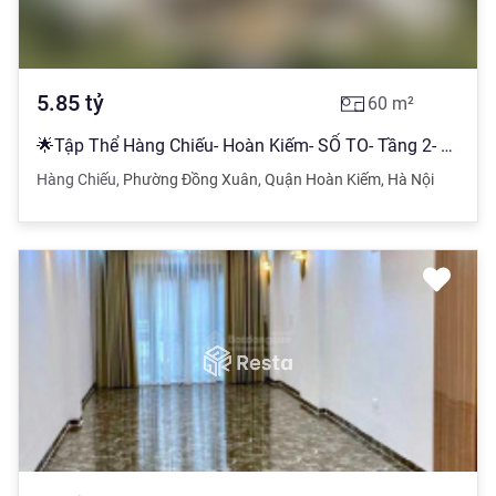
5.85
tỷ
60
m²
🌟Tập Thể Hàng Chiếu- Hoàn Kiếm- SỔ TO- Tầng 2- 60m2- 2pn chỉ 5,85 tỷ
Hàng Chiếu
,
Phường Đồng Xuân
,
Quận Hoàn Kiếm
,
Hà Nội