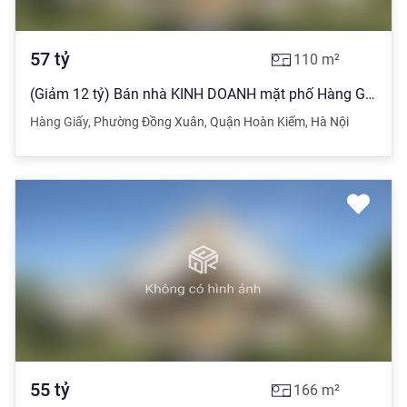
57
tỷ
110
m²
(Giảm 12 tỷ) Bán nhà KINH DOANH mặt phố Hàng Giấy, 110m2, 57 tỷ
Hàng Giấy
,
Phường Đồng Xuân
,
Quận Hoàn Kiếm
,
Hà Nội
55
tỷ
166
m²