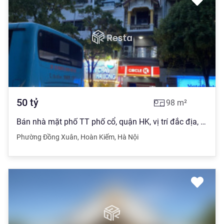
50
tỷ
98
m²
Bán nhà mặt phố TT phố cổ, quận HK, vị trí đắc địa, 6 tầng đẹp, DT 98m2, sổ đỏ, 50 tỷ, 0903 280 ***
Phường Đồng Xuân
,
Hoàn Kiếm
,
Hà Nội