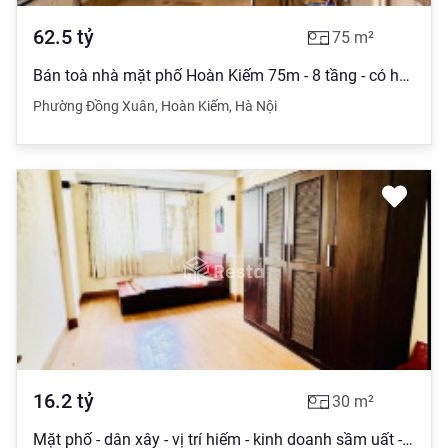
62.5
tỷ
75
m²
Bán toà nhà mặt phố Hoàn Kiếm 75m - 8 tầng - có hầm - mặt tiền 5.8m - chỉ 62.5 tỷ - LH: 0904 161 ***
Phường Đồng Xuân
,
Hoàn Kiếm
,
Hà Nội
16.2
tỷ
30
m²
Mặt phố - dân xây - vị trí hiếm - kinh doanh sầm uất - dòng tiền ổn định - trung tâm hoàn kiếm hàng