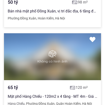
50
tỷ
98
m²
Bán nhà mặt phố Đồng Xuân, vị trí đắc địa, 6 tầng đẹp, DT 98m2, sổ đỏ, giá 50 tỷ, LH: 0903 280 ***
Phường Đồng Xuân
,
Hoàn Kiếm
,
Hà Nội
65
tỷ
120
m²
Mặt phố Hàng Chiếu - 120m2 x 4 tầng - MT 4m - Giá 65 tỷ
Hàng Chiếu
,
Phường Đồng Xuân
,
Quận Hoàn Kiếm
,
Hà Nội