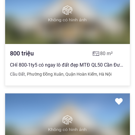
800
triệu
80
m²
CHỉ 800-1ty5 có ngay lô đất đẹp MTĐ QL50 Cần Đước, Long An có sổ sẵ
Cầu Đất
,
Phường Đồng Xuân
,
Quận Hoàn Kiếm
,
Hà Nội