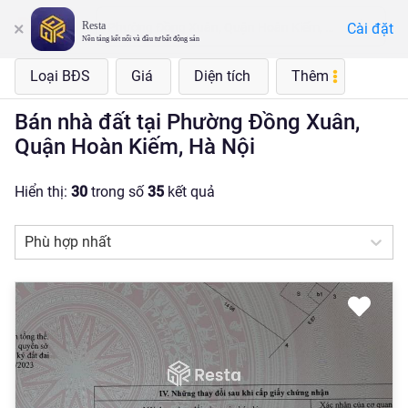
Resta
Cài đặt
Phường Đồng Xuân, Quận Hoàn Kiếm, Hà Nội
Nền tảng kết nối và đầu tư bất động sản
Loại BĐS
Giá
Diện tích
Thêm
Bán nhà đất tại Phường Đồng Xuân,
Quận Hoàn Kiếm, Hà Nội
Hiển thị:
30
trong số
35
kết quả
Phù hợp nhất