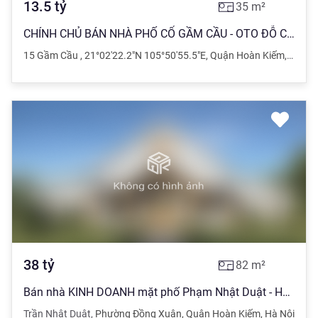
13.5
tỷ
35
m²
CHÍNH CHỦ BÁN NHÀ PHỐ CỔ GẦM CẦU - OTO ĐỖ CỬA - KINH DOANH SẦM UẤT - MẶT TIỀN KHỦNG 7M
15 Gầm Cầu
,
21°02'22.2"N 105°50'55.5"E
,
Quận Hoàn Kiếm
,
Hà Nộ
38
tỷ
82
m²
Bán nhà KINH DOANH mặt phố Phạm Nhật Duật - Hoàn Kiếm, 82m2, 38 tỷ
Trần Nhật Duật
,
Phường Đồng Xuân
,
Quận Hoàn Kiếm
,
Hà Nội