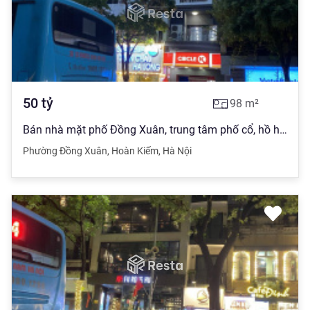
50
tỷ
98
m²
Bán nhà mặt phố Đồng Xuân, trung tâm phố cổ, hồ hoàn kiếm, 6 tầng đẹp, DT 98m2, 50 tỷ, 0903 280 ***
Phường Đồng Xuân
,
Hoàn Kiếm
,
Hà Nội