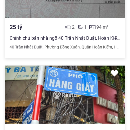
25
tỷ
2
1
94
m²
Chính chủ bán nhà ngõ 40 Trần Nhật Duật, Hoàn Kiếm - DT 94m2, MT 6.3m giá 25 tỷ
40 Trần Nhật Duật
,
Phường Đồng Xuân
,
Quận Hoàn Kiếm
,
Hà Nội