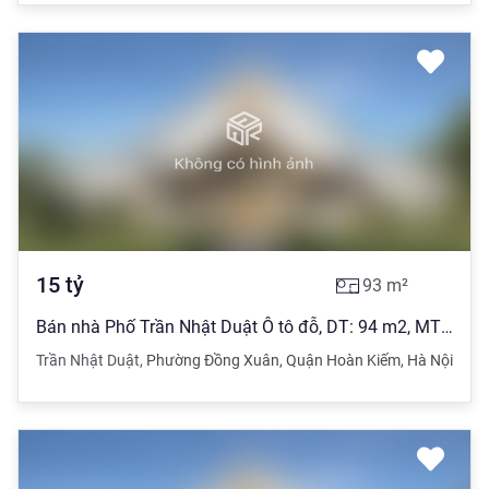
15
tỷ
93
m²
Bán nhà Phố Trần Nhật Duật Ô tô đỗ, DT: 94 m2, MT: 6,3m2. Giá:15 tỷ
Trần Nhật Duật
,
Phường Đồng Xuân
,
Quận Hoàn Kiếm
,
Hà Nội