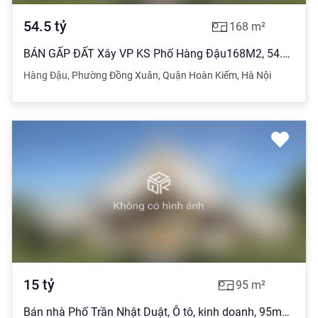
54.5
tỷ
168
m²
BÁN GẤP ĐẤT Xây VP KS Phố Hàng Đậu168M2, 54.5 TỶ
Hàng Đậu
,
Phường Đồng Xuân
,
Quận Hoàn Kiếm
,
Hà Nội
15
tỷ
95
m²
Bán nhà Phố Trần Nhật Duật, Ô tô, kinh doanh, 95m2, MT:6,1m, Giá:15tỷ