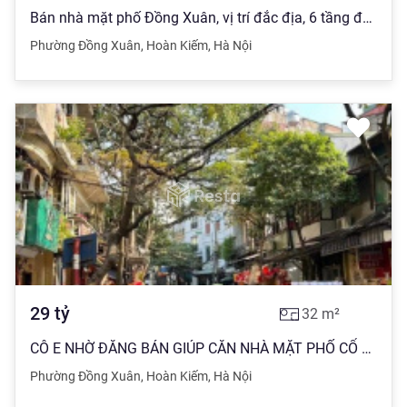
Bán nhà mặt phố Đồng Xuân, vị trí đắc địa, 6 tầng đẹp, DT 98m2, sổ đỏ, giá 50 tỷ, LH: 0903 280 ***
Phường Đồng Xuân
,
Hoàn Kiếm
,
Hà Nội
29
tỷ
32
m²
CÔ E NHỜ ĐĂNG BÁN GIÚP CĂN NHÀ MẶT PHỐ CỔ HOÀN KIẾM-NGÕ GẠCH 32/35m2 SỔ ĐỎ CHÍNH CHỦ GIÁ THOẢ THUẬN
Phường Đồng Xuân
,
Hoàn Kiếm
,
Hà Nội