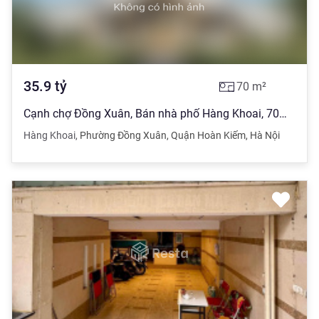
35.9
tỷ
70
m²
Cạnh chợ Đồng Xuân, Bán nhà phố Hàng Khoai, 70m, MT 5,2m, 35,9 tỷ
Hàng Khoai
,
Phường Đồng Xuân
,
Quận Hoàn Kiếm
,
Hà Nội