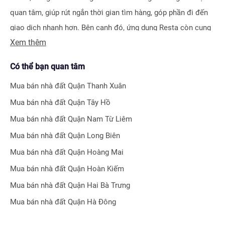
quan tâm, giúp rút ngắn thời gian tìm hàng, góp phần đi đến
giao dịch nhanh hơn. Bên cạnh đó, ứng dụng Resta còn cung
Xem thêm
cấp công cụ Đăng tin vô cùng tiện ích, giúp người bán hay
môi giới nhận biết được ngay hiệu quả bài đăng nhờ hệ thống
Có thể bạn quan tâm
tính điểm thông minh.
Mua bán nhà đất
Quận Thanh Xuân
Bên cạnh tính năng tìm kiếm và đăng tin nhà đất, Resta còn
Mua bán nhà đất
Quận Tây Hồ
phát triển nhiều công cụ hỗ trợ tối ưu cho các nhà đầu tư bất
Mua bán nhà đất
Quận Nam Từ Liêm
động sản chuyên nghiệp như
Tra cứu quy hoạch toàn quốc
Mua bán nhà đất
Quận Long Biên
miễn phí, Bộ lọc địa phương 360
hay
Tra cứu giá nhà đất
.
Mua bán nhà đất
Quận Hoàng Mai
Với nhiều công cụ tiện ích mà nền tảng mang lại, chúng tôi
Mua bán nhà đất
Quận Hoàn Kiếm
tin rằng
Resta
sẽ trở thành trợ thủ đắc lực cho nhà đầu tư
Mua bán nhà đất
Quận Hai Bà Trưng
trong quá trình tìm kiếm và đầu tư bất động sản.
Mua bán nhà đất
Quận Hà Đông