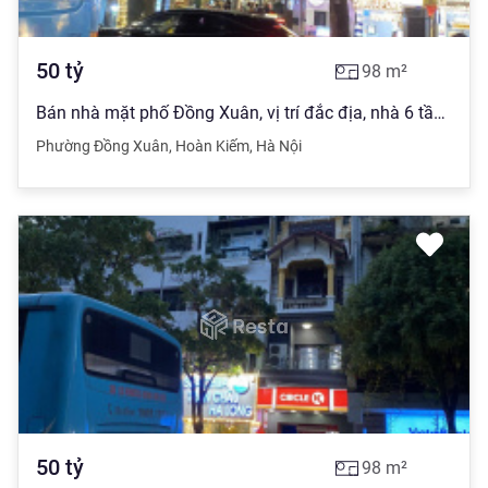
50
tỷ
98
m²
Bán nhà mặt phố Đồng Xuân, vị trí đắc địa, nhà 6 tầng đẹp, DT 98m2, sổ đỏ, giá 50 tỷ, 0903 280 ***
Phường Đồng Xuân
,
Hoàn Kiếm
,
Hà Nội
50
tỷ
98
m²