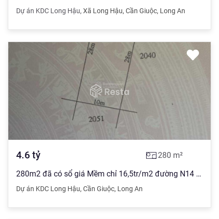
Dự án KDC Long Hậu
,
Xã Long Hậu
,
Cần Giuộc
,
Long An
4.6
tỷ
280
m²
280m2 đã có sổ giá Mềm chỉ 16,5tr/m2 đường N14 kdc Nam Sài Gòn, hướng Bắc View công viên, Kênh Rạch
Dự án KDC Long Hậu
,
Cần Giuộc
,
Long An