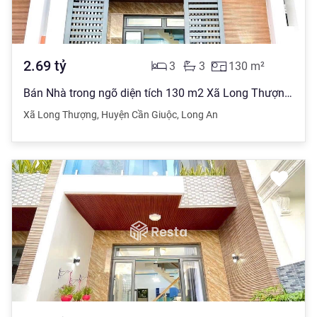
2.69
tỷ
3
3
130
m²
Bán Nhà trong ngõ diện tích 130 m2 Xã Long Thượng, Cần Giuộc giá 2.69 tỷ đồng
Xã Long Thượng
,
Huyện Cần Giuộc
,
Long An