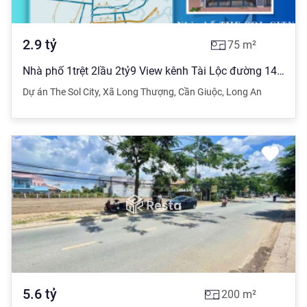
2.9
tỷ
75
m²
Nhà phố 1trệt 2lầu 2tỷ9 View kênh Tài Lộc đường 14m DT 135m2. TT 290tr góp 36 tháng không lãi suất
Dự án The Sol City
,
Xã Long Thượng
,
Cần Giuộc
,
Long An
5.6
tỷ
200
m²