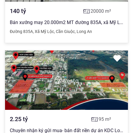
140
tỷ
20000
m²
Bán xưởng may 20.000m2 MT đường 835A, xã Mỹ Lộc, Cần Giuộc, Long An, 140tỷ
Đường 835A
,
Xã Mỹ Lộc
,
Cần Giuộc
,
Long An
2.25
tỷ
95
m²
Chuyên nhận ký gửi mua- bán đất nền dự án KDC Long Hậu. Lh: 0933 194 ***