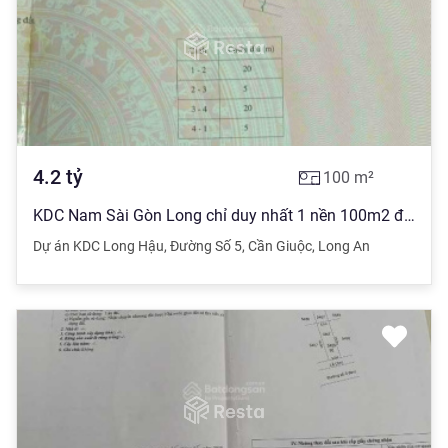
4.2
tỷ
100
m²
KDC Nam Sài Gòn Long chỉ duy nhất 1 nền 100m2 đối diện khu công nghiệp Long Hậu trên đường số 5
Dự án KDC Long Hậu
,
Đường Số 5
,
Cần Giuộc
,
Long An