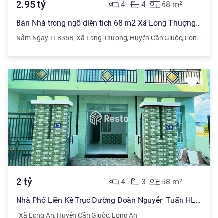
2.95
tỷ
4
4
68
m²
Bán Nhà trong ngõ diện tích 68 m2 Xã Long Thượng, Cần Giuộc giá 2.95 tỷ đồng
Nằm Ngay TL835B
,
Xã Long Thượng
,
Huyện Cần Giuộc
,
Long An
2
tỷ
4
3
58
m²
Nhà Phố Liền Kề Trục Đường Đoàn Nguyễn Tuấn HL 11 , Quốc Lộ 50
,
Xã Long An
,
Huyện Cần Giuộc
,
Long An