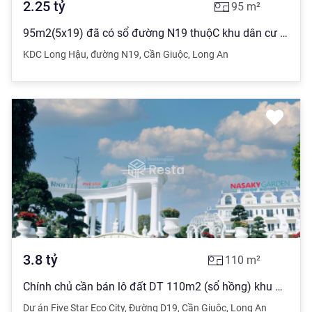
2.25
tỷ
95
m²
95m2(5x19) đã có sổ đường N19 thuộC khu dân cư Nam Sài Gòn giá mềm 2,25 tỷ thương lượng chính chủ
KDC Long Hậu
,
đường N19
,
Cần Giuộc
,
Long An
3.8
tỷ
110
m²
Chính chủ cần bán lô đất DT 110m2 (sổ hồng) khu đô thị Five Star Eco City (đường D19), giá 3,8 tỷ
Dự án Five Star Eco City
,
Đường D19
,
Cần Giuộc
,
Long An