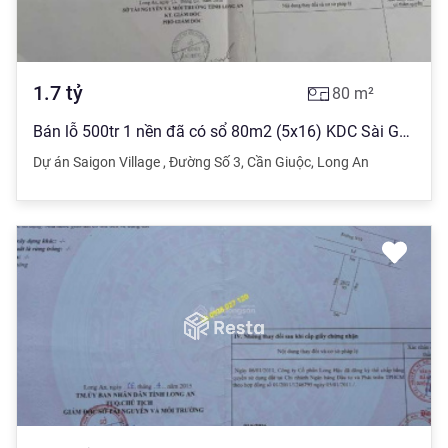
1.7
tỷ
80
m²
Bán lỗ 500tr 1 nền đã có sổ 80m2 (5x16) KDC Sài Gòn Village, giá chỉ 1tỷ7 hướng Nam trên đường số 3
Dự án Saigon Village
,
Đường Số 3
,
Cần Giuộc
,
Long An