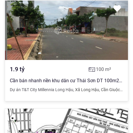
1.9
tỷ
100
m²
Cần bán nhanh nền khu dân cư Thái Sơn DT 100m2 đã có sổ giá chỉ còn 19tr/m2
Dự án T&T City Millennia Long Hậu
,
Xã Long Hậu
,
Cần Giuộc
,
Long 