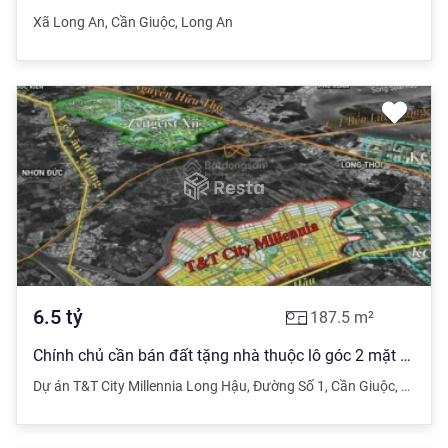
Xã Long An
,
Cần Giuộc
,
Long An
6.5
tỷ
187.5
m²
Chính chủ cần bán đất tặng nhà thuộc lô góc 2 mặt tiền đường số 1 trục chính dự án T&T Long Hậu
Dự án T&T City Millennia Long Hậu
,
Đường Số 1
,
Cần Giuộc
,
Long A