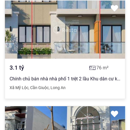
3.1
tỷ
76
m²
Chính chủ bán nhà nhà phố 1 trệt 2 lầu Khu dân cư khép kín đầu tiên tại Cần Giuộc
Xã Mỹ Lộc
,
Cần Giuộc
,
Long An