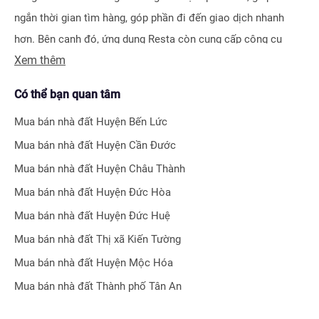
ngắn thời gian tìm hàng, góp phần đi đến giao dịch nhanh
hơn. Bên cạnh đó, ứng dụng Resta còn cung cấp công cụ
Xem thêm
Đăng tin vô cùng tiện ích, giúp người bán hay môi giới nhận
biết được ngay hiệu quả bài đăng nhờ hệ thống tính điểm
Có thể bạn quan tâm
thông minh.
Mua bán nhà đất
Huyện Bến Lức
Bên cạnh tính năng tìm kiếm và đăng tin nhà đất, Resta còn
Mua bán nhà đất
Huyện Cần Đước
phát triển nhiều công cụ hỗ trợ tối ưu cho các nhà đầu tư bất
Mua bán nhà đất
Huyện Châu Thành
động sản chuyên nghiệp như
Tra cứu quy hoạch toàn quốc
Mua bán nhà đất
Huyện Đức Hòa
miễn phí, Bộ lọc địa phương 360
hay
Tra cứu giá nhà đất
.
Mua bán nhà đất
Huyện Đức Huệ
Với nhiều công cụ tiện ích mà nền tảng mang lại, chúng tôi
Mua bán nhà đất
Thị xã Kiến Tường
tin rằng
Resta
sẽ trở thành trợ thủ đắc lực cho nhà đầu tư
Mua bán nhà đất
Huyện Mộc Hóa
trong quá trình tìm kiếm và đầu tư bất động sản.
Mua bán nhà đất
Thành phố Tân An