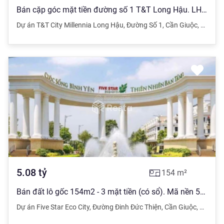
Bán cặp góc mặt tiền đường số 1 T&T Long Hậu. LH 0936 777 ***
Dự án T&T City Millennia Long Hậu
,
Đường Số 1
,
Cần Giuộc
,
Long A
5.08
tỷ
154
m²
Bán đất lô gốc 154m2 - 3 mặt tiền (có sổ). Mã nền 5395
Dự án Five Star Eco City
,
Đường Đinh Đức Thiện
,
Cần Giuộc
,
Long A