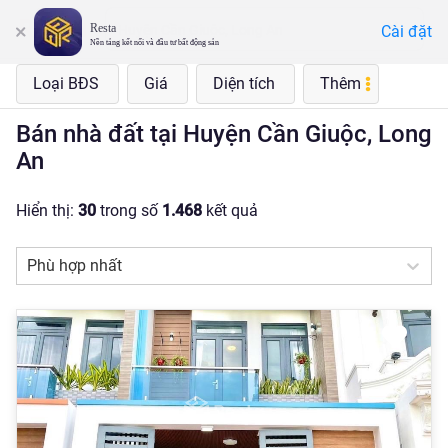
Resta
Cài đặt
Huyện Cần Giuộc, Long An
Nền tảng kết nối và đầu tư bất động sản
Loại BĐS
Giá
Diện tích
Thêm
Bán nhà đất tại Huyện Cần Giuộc, Long
An
Hiển thị:
30
trong số
1.468
kết quả
Phù hợp nhất