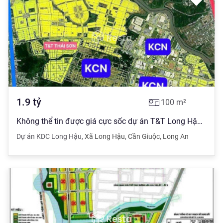
1.9
tỷ
100
m²
Không thể tin được giá cực sốc dự án T&T Long Hậu giá còn 1 tỷ 9, dt 100m2, sổ đỏ
Dự án KDC Long Hậu
,
Xã Long Hậu
,
Cần Giuộc
,
Long An