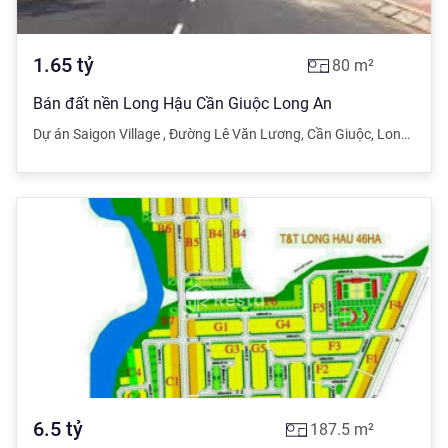
1.65
tỷ
80
m²
Bán đất nền Long Hậu Cần Giuộc Long An
Dự án Saigon Village
,
Đường Lê Văn Lương
,
Cần Giuộc
,
Long An
6.5
tỷ
187.5
m²