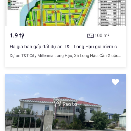
1.9
tỷ
100
m²
Hạ giá bán gấp đất dự án T&T Long Hậu giá mềm chỉ từ 1 tỷ 900, diện tích 5x20m sổ đỏ
Dự án T&T City Millennia Long Hậu
,
Xã Long Hậu
,
Cần Giuộc
,
Long 