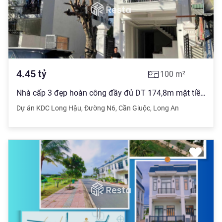
4.45
tỷ
100
m²
Nhà cấp 3 đẹp hoàn công đầy đủ DT 174,8m mặt tiền đường N6 kinh doanh sầm uất thuộc KDC nam Sài Gòn
Dự án KDC Long Hậu
,
Đường N6
,
Cần Giuộc
,
Long An