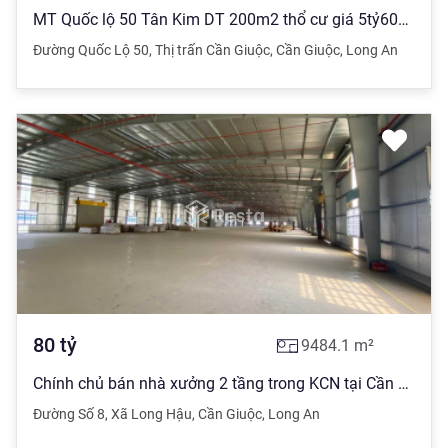
MT Quốc lộ 50 Tân Kim DT 200m2 thổ cư giá 5tỷ600 tr/nền. Quá đẹp. Lh: 0901 331 *** xem đất
Đường Quốc Lộ 50
,
Thị trấn Cần Giuộc
,
Cần Giuộc
,
Long An
80
tỷ
9484.1
m²
Chính chủ bán nhà xưởng 2 tầng trong KCN tại Cần Giuộc, Long An
Đường Số 8
,
Xã Long Hậu
,
Cần Giuộc
,
Long An