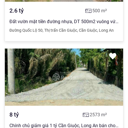
2.6
tỷ
500
m²
Đất vườn mặt tiền đường nhựa, DT 500m2 vuông vức, cao ráo, hàng rào bao quanh, cách Ql50 chỉ 800m
Đường Quốc Lộ 50
,
Thị trấn Cần Giuộc
,
Cần Giuộc
,
Long An
8
tỷ
2573
m²
Chính chủ giảm giá 1 tỷ Cần Giuộc, Long An bán cho ACE đầu tư