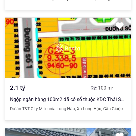
2.1
tỷ
100
m²
Ngộp ngân hàng 100m2 đã có sổ thuộc KDC Thái Sơn trên đường số 12 giá mềm 21tr/m2 hỗ trợ vay bank
Dự án T&T City Millennia Long Hậu
,
Xã Long Hậu
,
Cần Giuộc
,
Long 