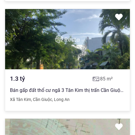
1.3
tỷ
85
m²
Bán gấp đất thổ cư ngã 3 Tân Kim thị trấn Cần Giuộc giá rẻ 1.3 tỉ có thương lượng. LH 0931 821 ***
Xã Tân Kim
,
Cần Giuộc
,
Long An