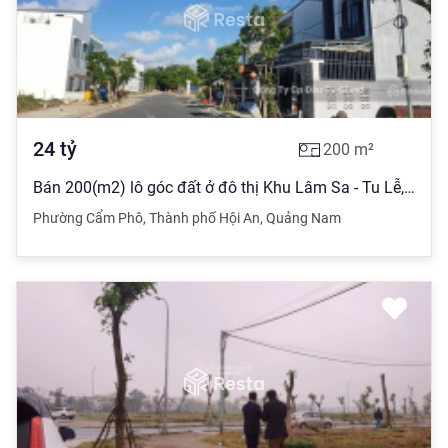
24
tỷ
200
m²
Bán 200(m2) lô góc đất ở đô thị Khu Lâm Sa - Tu Lễ, Cẩm Phô, Hội An
Phường Cẩm Phô
,
Thành phố Hội An
,
Quảng Nam