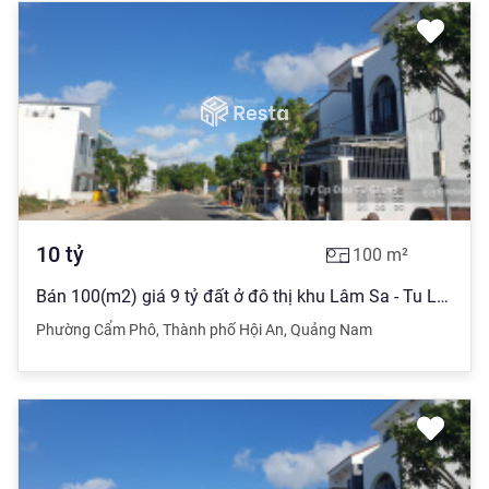
10
tỷ
100
m²
Bán 100(m2) giá 9 tỷ đất ở đô thị khu Lâm Sa - Tu Lễ, Cẩm Phô, Hội An
Phường Cẩm Phô
,
Thành phố Hội An
,
Quảng Nam