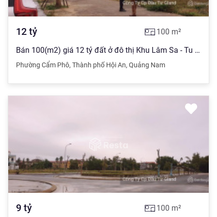
12
tỷ
100
m²
Bán 100(m2) giá 12 tỷ đất ở đô thị Khu Lâm Sa - Tu Lễ, Cẩm Phô, Hội An
Phường Cẩm Phô
,
Thành phố Hội An
,
Quảng Nam
9
tỷ
100
m²