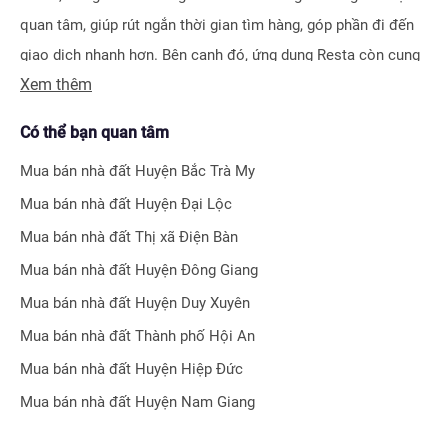
quan tâm, giúp rút ngắn thời gian tìm hàng, góp phần đi đến
giao dịch nhanh hơn. Bên cạnh đó, ứng dụng Resta còn cung
Xem thêm
cấp công cụ Đăng tin vô cùng tiện ích, giúp người bán hay
môi giới nhận biết được ngay hiệu quả bài đăng nhờ hệ thống
Có thể bạn quan tâm
tính điểm thông minh.
Mua bán nhà đất
Huyện Bắc Trà My
Bên cạnh tính năng tìm kiếm và đăng tin nhà đất, Resta còn
Mua bán nhà đất
Huyện Đại Lộc
phát triển nhiều công cụ hỗ trợ tối ưu cho các nhà đầu tư bất
Mua bán nhà đất
Thị xã Điện Bàn
động sản chuyên nghiệp như
Tra cứu quy hoạch toàn quốc
Mua bán nhà đất
Huyện Đông Giang
miễn phí, Bộ lọc địa phương 360
hay
Tra cứu giá nhà đất
.
Mua bán nhà đất
Huyện Duy Xuyên
Với nhiều công cụ tiện ích mà nền tảng mang lại, chúng tôi
Mua bán nhà đất
Thành phố Hội An
tin rằng
Resta
sẽ trở thành trợ thủ đắc lực cho nhà đầu tư
Mua bán nhà đất
Huyện Hiệp Đức
trong quá trình tìm kiếm và đầu tư bất động sản.
Mua bán nhà đất
Huyện Nam Giang