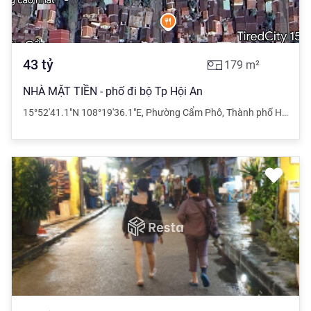
43
tỷ
179
m²
NHÀ MẶT TIỀN - phố đi bộ Tp Hội An
15°52'41.1"N 108°19'36.1"E
,
Phường Cẩm Phô
,
Thành phố Hội An
,