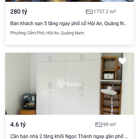
280
tỷ
1737.2
m²
Bán khách sạn 5 tầng ngay phố cổ Hội An, Quảng Nam 0932 560 ***
Phường Cẩm Phô
,
Hội An
,
Quảng Nam
4.6
tỷ
99
m²
Cần bán nhà 2 tầng khối Ngọc Thành ngay gần phố cổ đường rộng 4m dt 99m giá 4.6 tỷ giá đầu tư