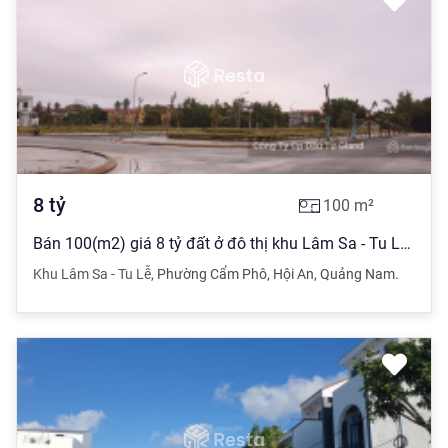
8
tỷ
100
m²
Bán 100(m2) giá 8 tỷ đất ở đô thị khu Lâm Sa - Tu Lễ, Cẩm Phô, Hội An
Khu Lâm Sa - Tu Lễ
,
Phường Cẩm Phô
,
Hội An
,
Quảng Nam.