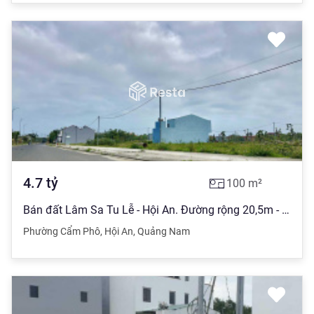
4.7
tỷ
100
m²
Bán đất Lâm Sa Tu Lễ - Hội An. Đường rộng 20,5m - vị trí đắc địa (MS182)
Phường Cẩm Phô
,
Hội An
,
Quảng Nam