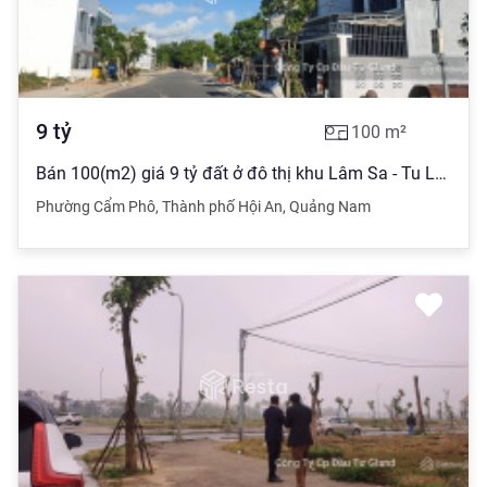
9
tỷ
100
m²
Bán 100(m2) giá 9 tỷ đất ở đô thị khu Lâm Sa - Tu Lễ, Cẩm Phô, Hội An
Phường Cẩm Phô
,
Thành phố Hội An
,
Quảng Nam