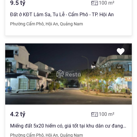
9.5
tỷ
100
m²
Đất ở KĐT Lâm Sa, Tu Lễ - Cẩm Phô - TP. Hội An
Phường Cẩm Phô
,
Hội An
,
Quảng Nam
4.2
tỷ
100
m²
Miếng đất 5x20 hiếm có, giá tốt tại khu dân cư đang hot của Hội An - Lâm Sa, Tu Lễ
Phường Cẩm Phô
,
Hội An
,
Quảng Nam