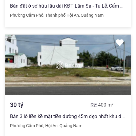
Bán đất ở sở hữu lâu dài KĐT Lâm Sa - Tu Lễ, Cẩm Phô, Hội An. 9 tỷ
Phường Cẩm Phô
,
Thành phố Hội An
,
Quảng Nam
30
tỷ
400
m²
Bán 3 lô liền kề mặt tiền đường 45m đẹp nhất khu đô thị Lâm Sa - Tu Lễ, Cẩm Phô, Hội An
Phường Cẩm Phô
,
Hội An
,
Quảng Nam