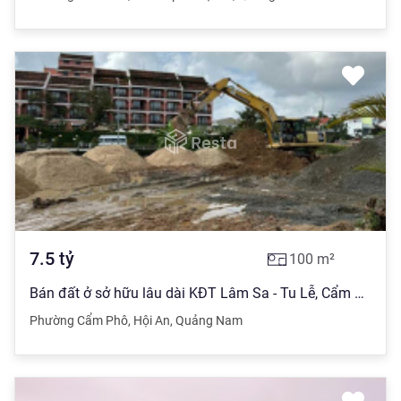
7.5
tỷ
100
m²
Bán đất ở sở hữu lâu dài KĐT Lâm Sa - Tu Lễ, Cẩm Phô, Hội An. 7,5 tỷ
Phường Cẩm Phô
,
Hội An
,
Quảng Nam