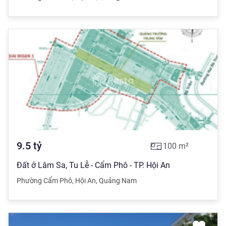
9.5
tỷ
100
m²
Đất ở Lâm Sa, Tu Lễ - Cẩm Phô - TP. Hội An
Phường Cẩm Phô
,
Hội An
,
Quảng Nam