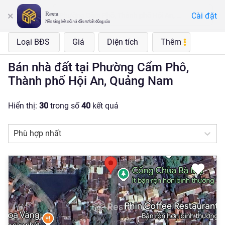
Resta
Cài đặt
Phường Cẩm Phô, Thành phố Hội An, Quảng Nam
Nền tảng kết nối và đầu tư bất động sản
Loại BĐS
Giá
Diện tích
Thêm
Bán nhà đất tại Phường Cẩm Phô,
Thành phố Hội An, Quảng Nam
Hiển thị:
30
trong số
40
kết quả
Phù hợp nhất