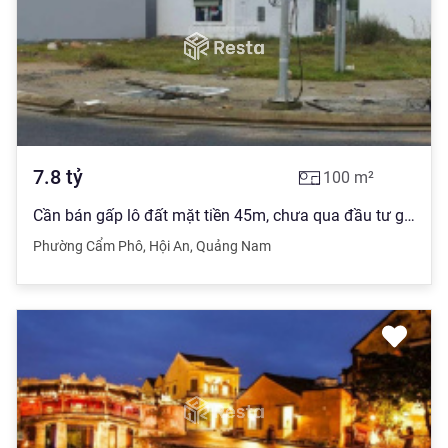
7.8
tỷ
100
m²
Cần bán gấp lô đất mặt tiền 45m, chưa qua đầu tư gần phố cổ Hội An
Phường Cẩm Phô
,
Hội An
,
Quảng Nam