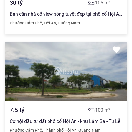
30
tỷ
105
m²
Bán căn nhà cổ view sông tuyệt đẹp tại phố cổ Hội An. Căn nhà 2 tầng thiết kế theo phong cách cổ
Phường Cẩm Phô
,
Hội An
,
Quảng Nam.
7.5
tỷ
100
m²
Cơ hội đầu tư đất phố cổ Hội An - khu Lâm Sa - Tu Lễ
Phường Cẩm Phô
,
Thành phố Hội An
,
Quảng Nam