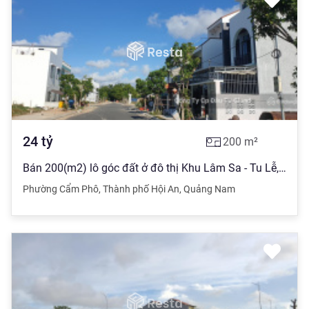
24
tỷ
200
m²
Bán 200(m2) lô góc đất ở đô thị Khu Lâm Sa - Tu Lễ, Cẩm Phô, Hội An
Phường Cẩm Phô
,
Thành phố Hội An
,
Quảng Nam