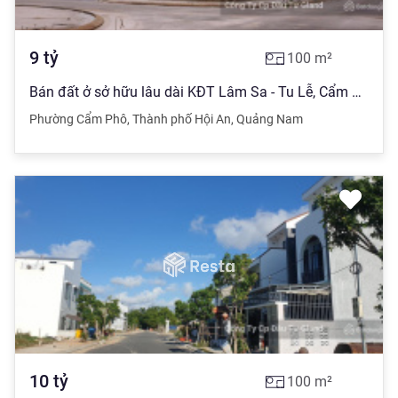
9
tỷ
100
m²
Bán đất ở sở hữu lâu dài KĐT Lâm Sa - Tu Lễ, Cẩm Phô, Hội An. 9 tỷ
Phường Cẩm Phô
,
Thành phố Hội An
,
Quảng Nam
10
tỷ
100
m²