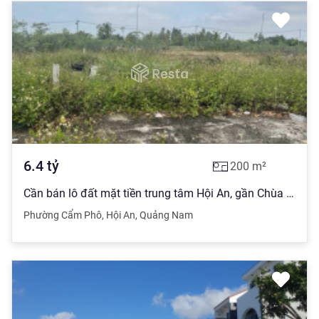
6.4
tỷ
200
m²
Cần bán lô đất mặt tiền trung tâm Hội An, gần Chùa Cầu Hội An
Phường Cẩm Phô
,
Hội An
,
Quảng Nam