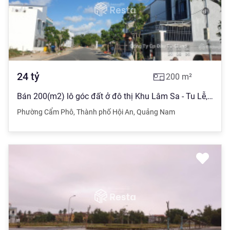
24
tỷ
200
m²
Bán 200(m2) lô góc đất ở đô thị Khu Lâm Sa - Tu Lễ, Cẩm Phô, Hội An
Phường Cẩm Phô
,
Thành phố Hội An
,
Quảng Nam