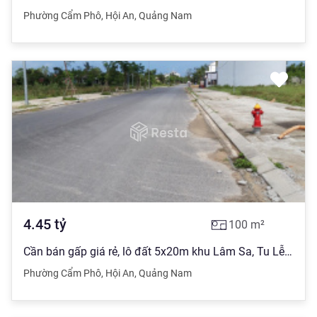
Phường Cẩm Phô
,
Hội An
,
Quảng Nam
4.45
tỷ
100
m²
Cần bán gấp giá rẻ, lô đất 5x20m khu Lâm Sa, Tu Lễ ngay trung tâm phố, giá 4.450tỷ, thương lượng
Phường Cẩm Phô
,
Hội An
,
Quảng Nam