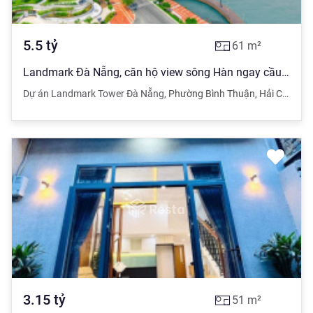
5.5
tỷ
61
m²
Landmark Đà Nẵng, căn hộ view sông Hàn ngay cầu Rồng và công viên APEC, khẳng định vị trí độc tôn
Dự án Landmark Tower Đà Nẵng
,
Phường Bình Thuận
,
Hải Châu
,
Đ
3.15
tỷ
51
m²