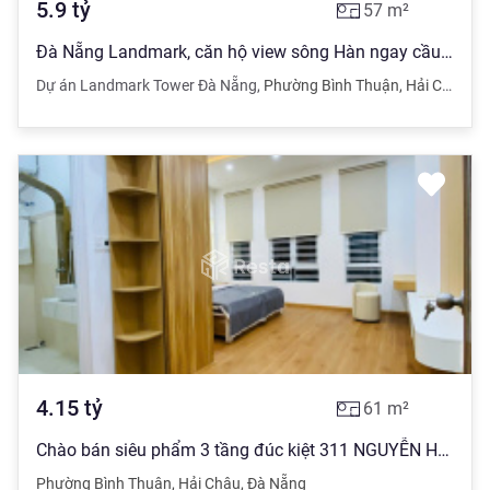
5.9
tỷ
57
m²
Đà Nẵng Landmark, căn hộ view sông Hàn ngay cầu Rồng và công viên APEC, nhận đặt chỗ ngay hôm nay
Dự án Landmark Tower Đà Nẵng
,
Phường Bình Thuận
,
Hải Châu
,
Đ
4.15
tỷ
61
m²
Chào bán siêu phẩm 3 tầng đúc kiệt 311 NGUYỄN HOÀNG - P Bình Hiên - Q Hải Châu - TP Đà Nẵng
Phường Bình Thuận
,
Hải Châu
,
Đà Nẵng