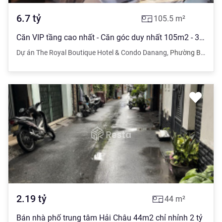
6.7
tỷ
105.5
m²
Căn VIP tầng cao nhất - Căn góc duy nhất 105m2 - 3PN, 2 WC nhất tòa TSR - View đỉnh trực diện biển
Dự án The Royal Boutique Hotel & Condo Danang
,
Phường Bình Thuận
2.19
tỷ
44
m²
Bán nhà phố trung tâm Hải Châu 44m2 chỉ nhỉnh 2 tỷ