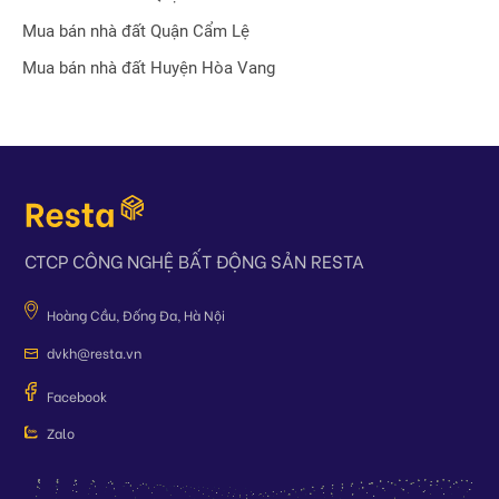
Với nhiều công cụ tiện ích mà nền tảng mang lại, chúng tôi
Mua bán nhà đất
Quận Cẩm Lệ
tin rằng
Resta
sẽ trở thành trợ thủ đắc lực cho nhà đầu tư
Mua bán nhà đất
Huyện Hòa Vang
trong quá trình tìm kiếm và đầu tư bất động sản.
CTCP CÔNG NGHỆ BẤT ĐỘNG SẢN RESTA
Hoàng Cầu, Đống Đa, Hà Nội
dvkh@resta.vn
Facebook
Zalo