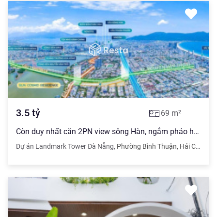
3.5
tỷ
69
m²
Còn duy nhất căn 2PN view sông Hàn, ngắm pháo hoa sổ đỏ lâu dài giá chỉ 3,5 tỷ
Dự án Landmark Tower Đà Nẵng
,
Phường Bình Thuận
,
Hải Châu
,
Đ