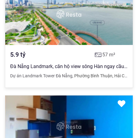
5.9
tỷ
57
m²
Đà Nẵng Landmark, căn hộ view sông Hàn ngay cầu Rồng cạnh công viên APEC, bảng hàng tháng 10/2023
Dự án Landmark Tower Đà Nẵng
,
Phường Bình Thuận
,
Hải Châu
,
Đ