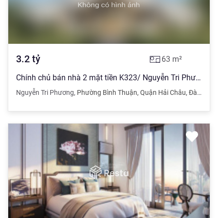
3.2
tỷ
63
m²
Chính chủ bán nhà 2 mặt tiền K323/ Nguyễn Tri Phương 63m2 giá 3,x tỷ
Nguyễn Tri Phương
,
Phường Bình Thuận
,
Quận Hải Châu
,
Đà Nẵng