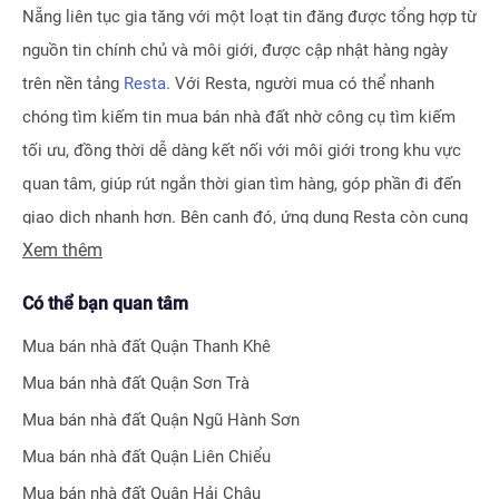
Nẵng
liên tục gia tăng với một loạt tin đăng được tổng hợp từ
nguồn tin chính chủ và môi giới, được cập nhật hàng ngày
trên nền tảng
Resta
. Với Resta, người mua có thể nhanh
chóng tìm kiếm tin mua bán nhà đất nhờ công cụ tìm kiếm
tối ưu, đồng thời dễ dàng kết nối với môi giới trong khu vực
quan tâm, giúp rút ngắn thời gian tìm hàng, góp phần đi đến
giao dịch nhanh hơn. Bên cạnh đó, ứng dụng Resta còn cung
Xem thêm
cấp công cụ Đăng tin vô cùng tiện ích, giúp người bán hay
môi giới nhận biết được ngay hiệu quả bài đăng nhờ hệ thống
Có thể bạn quan tâm
tính điểm thông minh.
Mua bán nhà đất
Quận Thanh Khê
Bên cạnh tính năng tìm kiếm và đăng tin nhà đất, Resta còn
Mua bán nhà đất
Quận Sơn Trà
phát triển nhiều công cụ hỗ trợ tối ưu cho các nhà đầu tư bất
Mua bán nhà đất
Quận Ngũ Hành Sơn
động sản chuyên nghiệp như
Tra cứu quy hoạch toàn quốc
Mua bán nhà đất
Quận Liên Chiểu
miễn phí, Bộ lọc địa phương 360
hay
Tra cứu giá nhà đất
.
Mua bán nhà đất
Quận Hải Châu