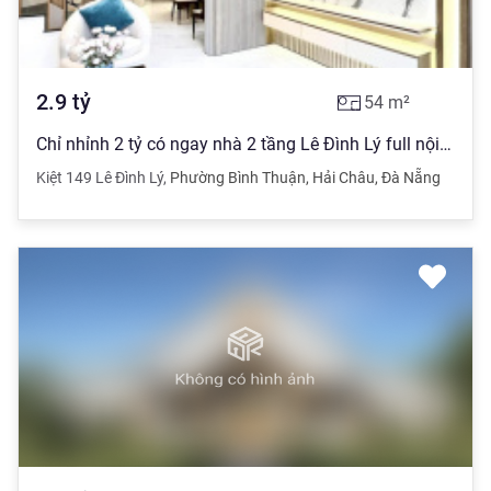
2.9
tỷ
54
m²
Chỉ nhỉnh 2 tỷ có ngay nhà 2 tầng Lê Đình Lý full nội thất, kiệt rộng thông thoáng
Kiệt 149 Lê Đình Lý
,
Phường Bình Thuận
,
Hải Châu
,
Đà Nẵng