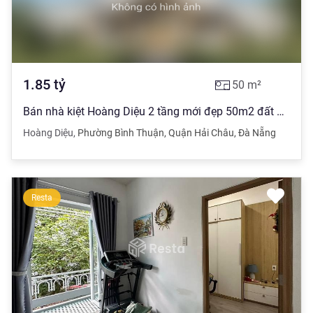
1.85
tỷ
50
m²
Bán nhà kiệt Hoàng Diệu 2 tầng mới đẹp 50m2 đất giá chỉ 1,85 tỷ
Hoàng Diệu
,
Phường Bình Thuận
,
Quận Hải Châu
,
Đà Nẵng
Resta