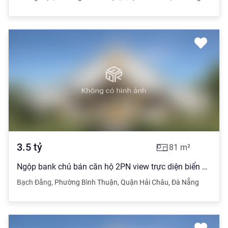
3.5
tỷ
81
m²
Ngộp bank chủ bán căn hộ 2PN view trực diện biển 85m2 tầng 26 lỗ 800tr
Bạch Đằng
,
Phường Bình Thuận
,
Quận Hải Châu
,
Đà Nẵng