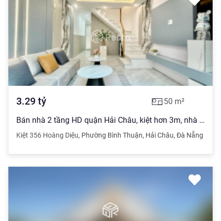
3.29
tỷ
50
m²
Bán nhà 2 tầng HD quận Hải Châu, kiệt hơn 3m, nhà đầy đủ nội thất vào ở liền
Kiệt 356 Hoàng Diệu
,
Phường Bình Thuận
,
Hải Châu
,
Đà Nẵng