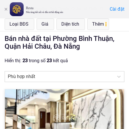
Resta
Cài đặt
Phường Bình Thuận, Quận Hải Châu, Đà Nẵng
Nền tảng kết nối và đầu tư bất động sản
Loại BĐS
Giá
Diện tích
Thêm
Bán nhà đất tại Phường Bình Thuận,
Quận Hải Châu, Đà Nẵng
Hiển thị:
23
trong số
23
kết quả
Phù hợp nhất