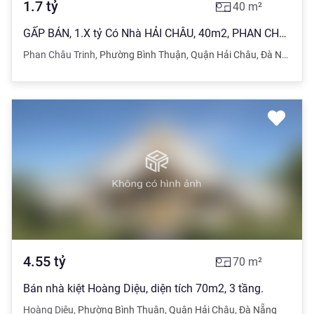
1.7
tỷ
40
m²
GẤP BÁN, 1.X tỷ Có Nhà HẢI CHÂU, 40m2, PHAN CHÂU TRINH.
Phan Châu Trinh
,
Phường Bình Thuận
,
Quận Hải Châu
,
Đà Nẵng
4.55
tỷ
70
m²
Bán nhà kiệt Hoàng Diệu, diện tích 70m2, 3 tầng.
Hoàng Diệu
,
Phường Bình Thuận
,
Quận Hải Châu
,
Đà Nẵng