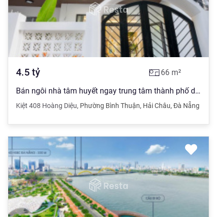
4.5
tỷ
66
m²
Bán ngôi nhà tâm huyết ngay trung tâm thành phố do vợ chồng kiến trúc sư xây dựng
Kiệt 408 Hoàng Diệu
,
Phường Bình Thuận
,
Hải Châu
,
Đà Nẵng