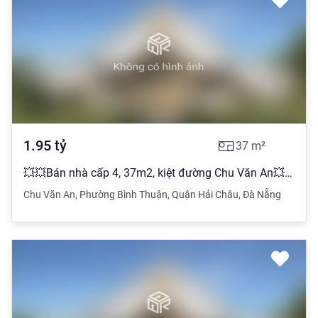
1.95
tỷ
37
m²
💥💥Bán nhà cấp 4, 37m2, kiệt đường Chu Văn An💥💥 *Phường Bình Thuận
Chu Văn An
,
Phường Bình Thuận
,
Quận Hải Châu
,
Đà Nẵng