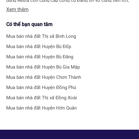
dụng Resta còn cung cấp công cụ Đăng tin vô cùng tiện ích,
Xem thêm
giúp người bán hay môi giới nhận biết được ngay hiệu quả bài
đăng nhờ hệ thống tính điểm thông minh.
Có thể bạn quan tâm
Bên cạnh tính năng tìm kiếm và đăng tin nhà đất, Resta còn
Mua bán nhà đất
Thị xã Bình Long
phát triển nhiều công cụ hỗ trợ tối ưu cho các nhà đầu tư bất
Mua bán nhà đất
Huyện Bù Đốp
động sản chuyên nghiệp như
Tra cứu quy hoạch toàn quốc
Mua bán nhà đất
Huyện Bù Đăng
miễn phí, Bộ lọc địa phương 360
hay
Tra cứu giá nhà đất
.
Mua bán nhà đất
Huyện Bù Gia Mập
Với nhiều công cụ tiện ích mà nền tảng mang lại, chúng tôi
Mua bán nhà đất
Huyện Chơn Thành
tin rằng
Resta
sẽ trở thành trợ thủ đắc lực cho nhà đầu tư
Mua bán nhà đất
Huyện Đồng Phú
trong quá trình tìm kiếm và đầu tư bất động sản.
Mua bán nhà đất
Thị xã Đồng Xoài
Mua bán nhà đất
Huyện Hớn Quản