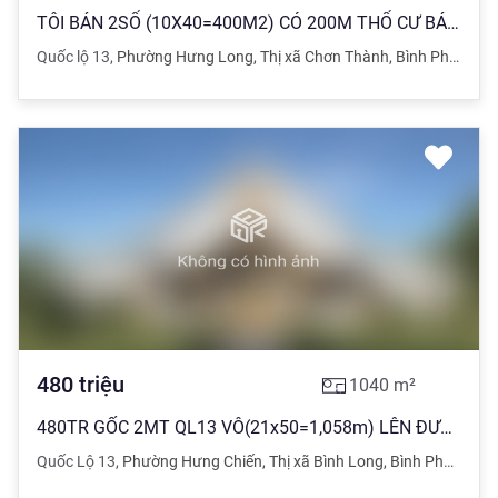
TÔI BÁN 2SỔ (10X40=400M2) CÓ 200M THỔ CƯ BÁN 330 TRIỆU SỔ,GẦN SÁT BECAMEX 5200 HA, VỊ TRÍ
Quốc lộ 13
,
Phường Hưng Long
,
Thị xã Chơn Thành
,
Bình Phước
480
triệu
1040
m²
480TR GỐC 2MT QL13 VÔ(21x50=1,058m) LÊN ĐƯỢC 700 THỔ CƯ, SÁT BÊN KCN, 600M TỚI TRƯỜNG CHỢ
Quốc Lộ 13
,
Phường Hưng Chiến
,
Thị xã Bình Long
,
Bình Phước