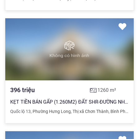
396
triệu
1260
m²
KẸT TIỀN BÁN GẤP (1.260M2) ĐẤT SHR-ĐƯỜNG NHỰA 18M -ĐIỆN 3 FA-GẦN SÁT CHỢ GIÁ CHỈ 396 TRIỆU
Quốc lộ 13
,
Phường Hưng Long
,
Thị xã Chơn Thành
,
Bình Phước