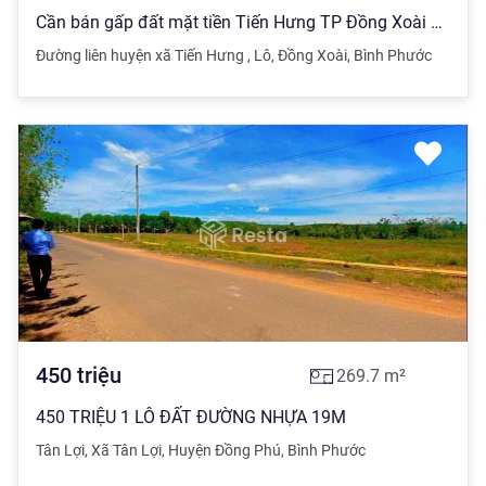
Cần bán gấp đất mặt tiền Tiến Hưng TP Đồng Xoài 5x45;10x45;15x45 đất thổ cư sổ sẵn
Đường liên huyện xã Tiến Hưng
,
Lô
,
Đồng Xoài
,
Bình Phước
450
triệu
269.7
m²
450 TRIỆU 1 LÔ ĐẤT ĐƯỜNG NHỰA 19M
Tân Lợi
,
Xã Tân Lợi
,
Huyện Đồng Phú
,
Bình Phước