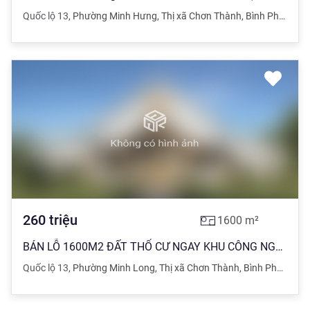
Quốc lộ 13
,
Phường Minh Hưng
,
Thị xã Chơn Thành
,
Bình Phước
260
triệu
1600
m²
BÁN LỖ 1600M2 ĐẤT THỔ CƯ NGAY KHU CÔNG NGHIỆP SÁT CHỢ TIỆN BUÔN BÁN. GIÁ 260TR
Quốc lộ 13
,
Phường Minh Long
,
Thị xã Chơn Thành
,
Bình Phước