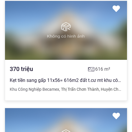
370
triệu
616
m²
Kẹt tiền sang gấp 11x56= 616m2 đất t.cư mt khu công nghiệp sát chợ xây trọ. 370t
Khu Công Nghiệp Becamex
,
Thị Trấn Chơn Thành
,
Huyện Chơn Thành