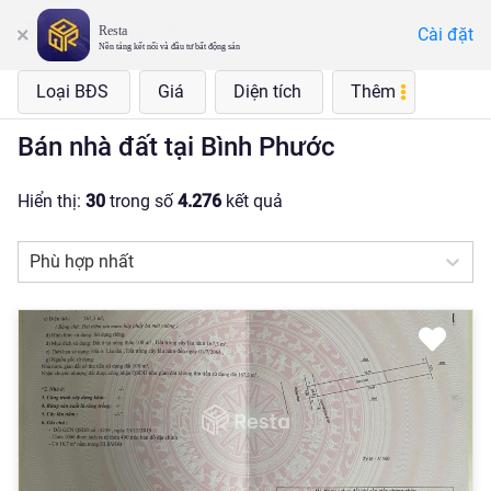
Resta
Cài đặt
Bình Phước
Nền tảng kết nối và đầu tư bất động sản
Loại BĐS
Giá
Diện tích
Thêm
Bán nhà đất tại Bình Phước
Hiển thị:
30
trong số
4.276
kết quả
Phù hợp nhất