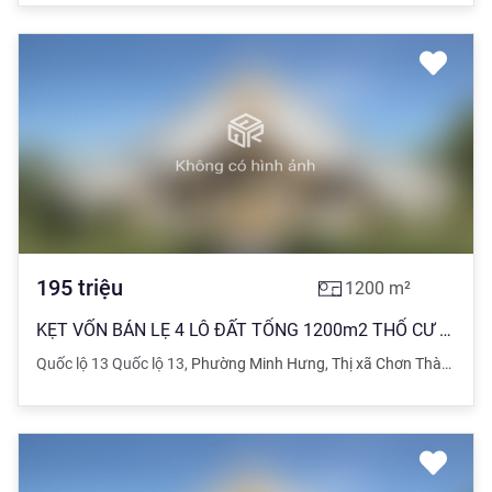
195
triệu
1200
m²
KẸT VỐN BÁN LẸ 4 LÔ ĐẤT TỔNG 1200m2 THỔ CƯ CHỈ VỚI 195 TRIỆU/SHR CÁCH KCN 700M, DÂN ĐÔNG
Quốc lộ 13 Quốc lộ 13
,
Phường Minh Hưng
,
Thị xã Chơn Thành
,
Bìn