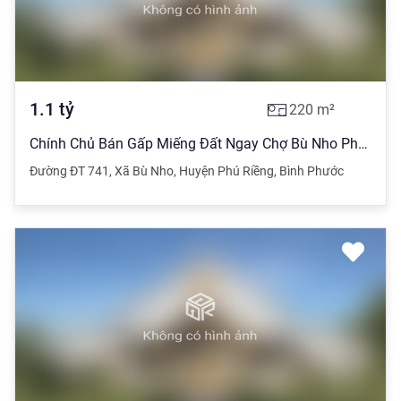
1.1
tỷ
220
m²
Chính Chủ Bán Gấp Miếng Đất Ngay Chợ Bù Nho Phú Riềng Giảm 300 Triệu SHR
Đường ĐT 741
,
Xã Bù Nho
,
Huyện Phú Riềng
,
Bình Phước