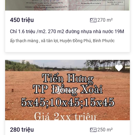
450
triệu
270
m²
Chỉ 1.6 triệu /m2. 270 m2 đường nhựa nhà nước 19M
ấp thạch màng
,
xã tân lợi
,
Huyện Đồng Phú
,
Bình Phước
280
triệu
250
m²