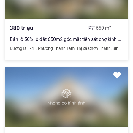
380
triệu
650
m²
Bán lỗ 50% lô đất 650m2 góc mặt tiền sát chợ kinh doanh ngay
Đường ĐT 741
,
Phường Thành Tâm
,
Thị xã Chơn Thành
,
Bình Phước