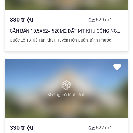
380
triệu
520
m²
CẦN BÁN 10,5X52= 520M2 ĐẤT MT KHU CÔNG NGHIỆP NGAY TR.HỌC MỞ QUÁN CAFÉ ĐƯỢC. GIÁ 380 TR
Quốc Lộ 13
,
Xã Tân Khai
,
Huyện Hớn Quản
,
Bình Phước
330
triệu
622
m²