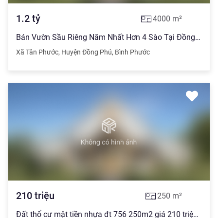
1.2
tỷ
4000
m²
Bán Vườn Sầu Riêng Năm Nhất Hơn 4 Sào Tại Đồng Phú, Bình Phước
Xã Tân Phước
,
Huyện Đồng Phú
,
Bình Phước
210
triệu
250
m²
Đất thổ cư mặt tiền nhựa đt 756 250m2 giá 210 triệu, đối diện kcn tân quan