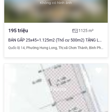
195
triệu
1125
m²
BÁN GẤP 25x45=1.125m2 (Thổ cư 500m2) TẶNG LUÔN NHÀ CẤP 4 TRÊN ĐẤT, SỔ RIÊNG, CÁCH CHỢ 300M
Quốc lộ 14
,
Phường Hưng Long
,
Thị xã Chơn Thành
,
Bình Phước