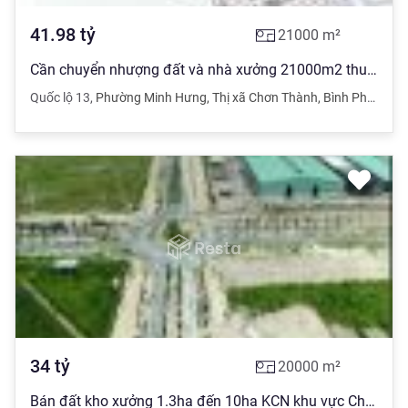
41.98
tỷ
21000
m²
Cần chuyển nhượng đất và nhà xưởng 21000m2 thuộc KCN Minh Hưng SIKICO, Chơn Thành, Bình Ph
Quốc lộ 13
,
Phường Minh Hưng
,
Thị xã Chơn Thành
,
Bình Phước
34
tỷ
20000
m²
Bán đất kho xưởng 1.3ha đến 10ha KCN khu vực Chơn Thành Bình Phước