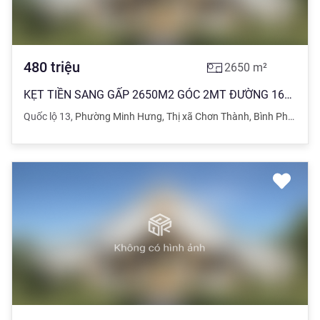
480
triệu
2650
m²
KẸT TIỀN SANG GẤP 2650M2 GÓC 2MT ĐƯỜNG 16M SÁT KCN, CHỢ TIỆN XÂY TRỌ GIÁ 480TR
Quốc lộ 13
,
Phường Minh Hưng
,
Thị xã Chơn Thành
,
Bình Phước