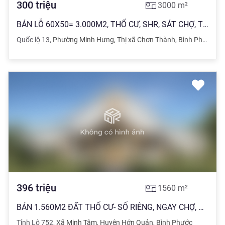
300
triệu
3000
m²
BÁN LỖ 60X50= 3.000M2, THỔ CƯ, SHR, SÁT CHỢ, TRỤC ĐƯỜNG THÔNG VÀO KHU CÔNG NGHIỆP 300TR
Quốc lộ 13
,
Phường Minh Hưng
,
Thị xã Chơn Thành
,
Bình Phước
396
triệu
1560
m²
BÁN 1.560M2 ĐẤT THỔ CƯ- SỔ RIÊNG, NGAY CHỢ, ỦY BAN, SÁT KCN DÂN ĐÔNG, GIÁ BÁN LỖ 396 TRIỆU
Tỉnh Lộ 752
,
Xã Minh Tâm
,
Huyện Hớn Quản
,
Bình Phước