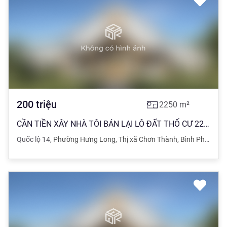
200
triệu
2250
m²
CẦN TIỀN XÂY NHÀ TÔI BÁN LẠI LÔ ĐẤT THỔ CƯ 2250M2, ĐẤT NGAY TRUNG TÂM THỊ XÃ, GIÁ 200TR
Quốc lộ 14
,
Phường Hưng Long
,
Thị xã Chơn Thành
,
Bình Phước