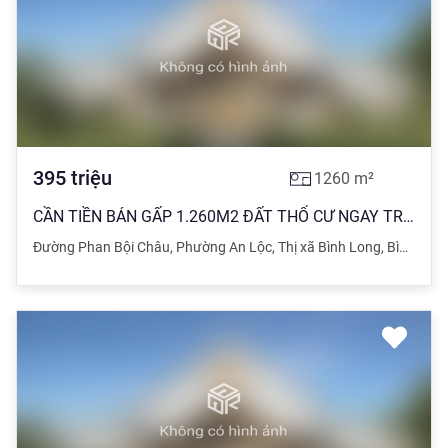
395
triệu
1260
m²
CẦN TIỀN BÁN GẤP 1.260M2 ĐẤT THỔ CƯ NGAY TRUNG TÂM THỊ XÃ BÌNH LONG BÌNH PHƯỚC GIÁ 395 TR
Đường Phan Bội Châu
,
Phường An Lộc
,
Thị xã Bình Long
,
Bình Phước