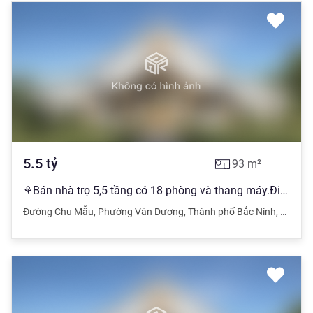
5.5
tỷ
93
m²
⚘️Bán nhà trọ 5,5 tầng có 18 phòng và thang máy.Điều hòa.nóng lạnh.full Cho thuê 1.5tr/ph
Đường Chu Mẫu
,
Phường Vân Dương
,
Thành phố Bắc Ninh
,
Bắc Ni