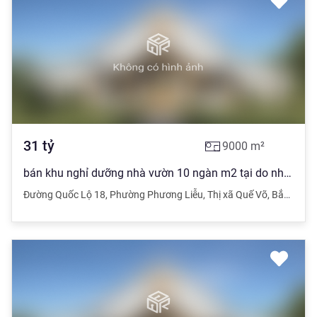
31
tỷ
9000
m²
bán khu nghỉ dưỡng nhà vườn 10 ngàn m2 tại do nha phương liễu quế võ bắc ninh
Đường Quốc Lộ 18
,
Phường Phương Liễu
,
Thị xã Quế Võ
,
Bắc Ninh