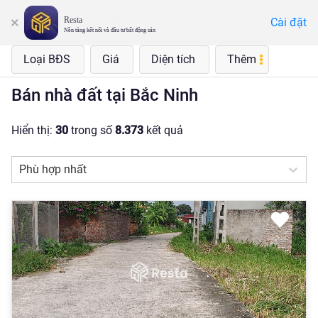
Resta
Cài đặt
Bắc Ninh
Nền tảng kết nối và đầu tư bất động sản
Loại BĐS
Giá
Diện tích
Thêm
Bán nhà đất tại Bắc Ninh
Hiển thị:
30
trong số
8.373
kết quả
Phù hợp nhất