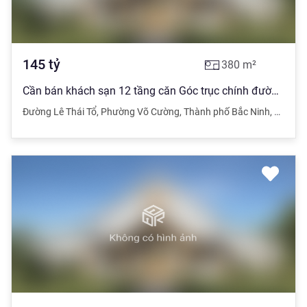
145
tỷ
380
m²
Cần bán khách sạn 12 tầng căn Góc trục chính đường Lê Thái Tổ rộng 60m, gần Cột Đồng Hồ,
Đường Lê Thái Tổ
,
Phường Võ Cường
,
Thành phố Bắc Ninh
,
Bắc Ni