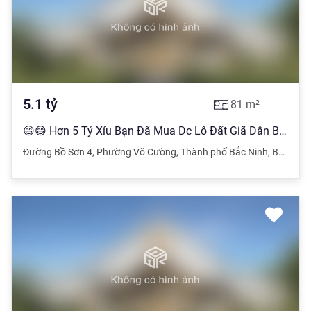
5.1
tỷ
81
m²
😄😄 Hơn 5 Tỷ Xíu Bạn Đã Mua Dc Lô Đất Giã Dân Bò Sơn 4 Cách 20m ra đến đường Lý Anh Tông
Đường Bồ Sơn 4
,
Phường Võ Cường
,
Thành phố Bắc Ninh
,
Bắc Ninh