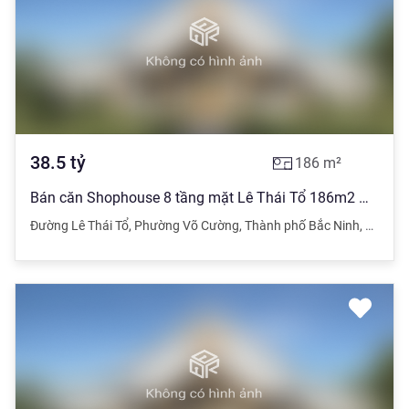
38.5
tỷ
186
m²
Bán căn Shophouse 8 tầng mặt Lê Thái Tổ 186m2 mt12m Tây Nam
Đường Lê Thái Tổ
,
Phường Võ Cường
,
Thành phố Bắc Ninh
,
Bắc Ni