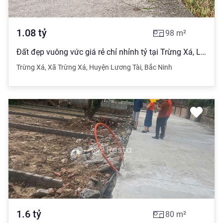
1.08
tỷ
98
m²
Đất đẹp vuông vức giá rẻ chỉ nhỉnh tỷ tại Trừng Xá, Lương Tài, Bắc Ninh, kết nối hạ tầng sân bay
Trừng Xá
,
Xã Trừng Xá
,
Huyện Lương Tài
,
Bắc Ninh
1.6
tỷ
80
m²