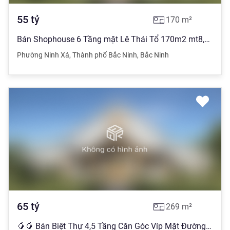
55
tỷ
170
m²
Bán Shophouse 6 Tầng mặt Lê Thái Tổ 170m2 mt8,5m
Phường Ninh Xá
,
Thành phố Bắc Ninh
,
Bắc Ninh
65
tỷ
269
m²
🥭🥭 Bán Biệt Thự 4,5 Tầng Căn Góc Víp Mặt Đường Nguyễn Cao & Ngô Tất Tố