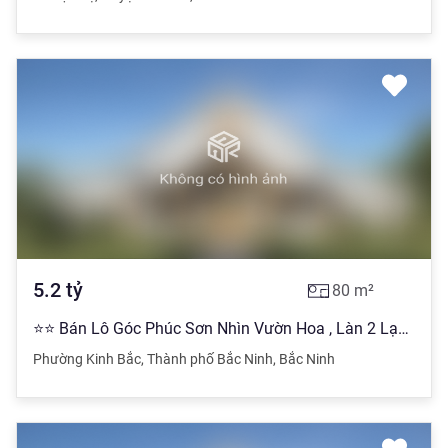
5.2
tỷ
80
m²
⭐⭐ Bán Lô Góc Phúc Sơn Nhìn Vườn Hoa , Làn 2 Lạc Long Quân ⭐không lỗi hố ga tủ điện ⭐Diệ
Phường Kinh Bắc
,
Thành phố Bắc Ninh
,
Bắc Ninh