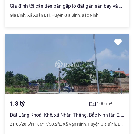
Gia đình tôi cần tiền bán gấp lô đất gần sân bay và khu công nghiệp xã Gia Bình, Bắc Ninh hơn 1 tỷ
Gia Bình
,
Xã Xuân Lai
,
Huyện Gia Bình
,
Bắc Ninh
1.3
tỷ
100
m²
Đất Làng Khoái Khê, xã Nhân Thắng, Bắc Ninh làn 2 QL17 chỉ nhỉnh 1.3 tỷ, sẵn sổ hồng thổ cư
21°05'28.5"N 106°15'30.2"E
,
Xã Vạn Ninh
,
Huyện Gia Bình
,
Bắc Ninh