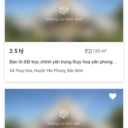
2.5
tỷ
120
m²
Bán lô đất trục chính yên trung thụy hoa yên phong bắc ninh 120m2 mặt 6m giá 2ty5
Xã Thụy Hòa
,
Huyện Yên Phong
,
Bắc Ninh