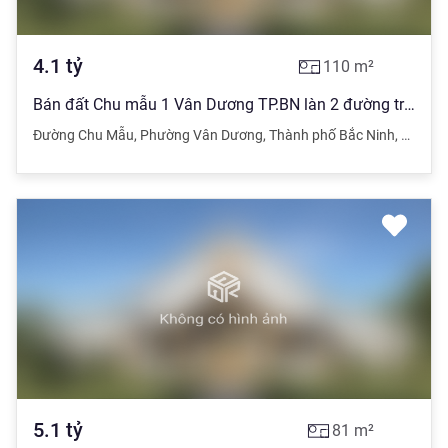
4.1
tỷ
110
m²
Bán đất Chu mẫu 1 Vân Dương TP.BN làn 2 đường trục chính 22m . ☘️Diện tích 110 ☘️Mặt tiền
Đường Chu Mẫu
,
Phường Vân Dương
,
Thành phố Bắc Ninh
,
Bắc Ni
5.1
tỷ
81
m²