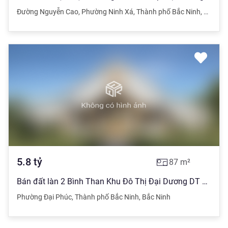
Đường Nguyễn Cao
,
Phường Ninh Xá
,
Thành phố Bắc Ninh
,
Bắc Ni
5.8
tỷ
87
m²
Bán đất làn 2 Bình Than Khu Đô Thị Đại Dương DT 87m, MT6m, Hướng ĐN, Giá 5,8 tỷ
Phường Đại Phúc
,
Thành phố Bắc Ninh
,
Bắc Ninh