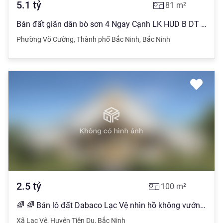
5.1
tỷ
81
m²
Bán đất giãn dân bò sơn 4 Ngay Cạnh LK HUD B DT 81m, MT4,5m, Hướng TN, Giá 5,1 tỷ
Phường Võ Cường
,
Thành phố Bắc Ninh
,
Bắc Ninh
2.5
tỷ
100
m²
🌈 🌈 Bán lô đất Dabaco Lạc Vệ nhìn hồ không vướng gì 📕 Dt 100m2 📕 Mt 5m.
Xã Lạc Vệ
,
Huyện Tiên Du
,
Bắc Ninh