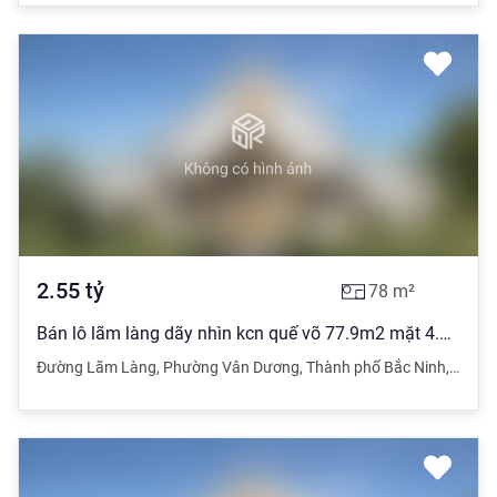
2.55
tỷ
78
m²
Bán lô lãm làng dãy nhìn kcn quế võ 77.9m2 mặt 4.5m ĐB giá 2ty55
Đường Lãm Làng
,
Phường Vân Dương
,
Thành phố Bắc Ninh
,
Bắc N