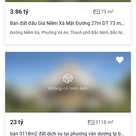
3.86
tỷ
73
m²
Bán đất đấu Giá Niềm Xá Mặt Đường 27m DT 73 m, MT 5 m, Hướng TB,Giá 3,86 tỷ
Đường Niềm Xá
,
Phường Vệ An
,
Thành phố Bắc Ninh
,
Bắc Ninh
23
tỷ
3118
m²
bán 3118m2 đất dịch vụ tại phường vân dương tp bắc ninh,đẹp long lanh giá 23 tỷ