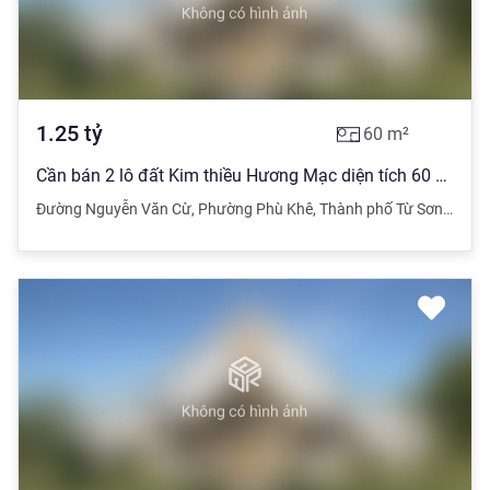
1.25
tỷ
60
m²
Cần bán 2 lô đất Kim thiều Hương Mạc diện tích 60 m 2 1 lô đường ô tô tránh nhau
Đường Nguyễn Văn Cừ
,
Phường Phù Khê
,
Thành phố Từ Sơn
,
Bắc N