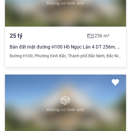
25
tỷ
256
m²
Bán đất mặt đường H100 Hồ Ngọc Lân 4 DT 256m, MT9m, Hướng TB, Giá 25 Tỷ
Đường H100
,
Phường Kinh Bắc
,
Thành phố Bắc Ninh
,
Bắc Ninh