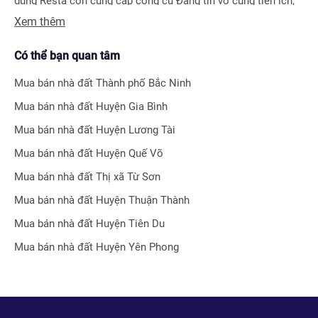
dụng Resta còn cung cấp công cụ Đăng tin vô cùng tiện ích,
Xem thêm
giúp người bán hay môi giới nhận biết được ngay hiệu quả bài
đăng nhờ hệ thống tính điểm thông minh.
Có thể bạn quan tâm
Bên cạnh tính năng tìm kiếm và đăng tin nhà đất, Resta còn
Mua bán nhà đất
Thành phố Bắc Ninh
phát triển nhiều công cụ hỗ trợ tối ưu cho các nhà đầu tư bất
Mua bán nhà đất
Huyện Gia Bình
động sản chuyên nghiệp như
Tra cứu quy hoạch toàn quốc
Mua bán nhà đất
Huyện Lương Tài
miễn phí, Bộ lọc địa phương 360
hay
Tra cứu giá nhà đất
.
Mua bán nhà đất
Huyện Quế Võ
Với nhiều công cụ tiện ích mà nền tảng mang lại, chúng tôi
Mua bán nhà đất
Thị xã Từ Sơn
tin rằng
Resta
sẽ trở thành trợ thủ đắc lực cho nhà đầu tư
Mua bán nhà đất
Huyện Thuận Thành
trong quá trình tìm kiếm và đầu tư bất động sản.
Mua bán nhà đất
Huyện Tiên Du
Mua bán nhà đất
Huyện Yên Phong