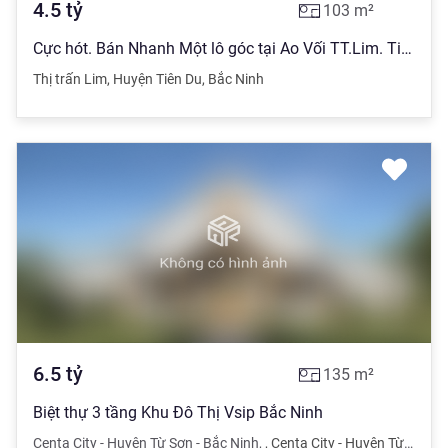
4.5
tỷ
103
m²
Cực hót. Bán Nhanh Một lô góc tại Ao Vối TT.Lim. Tiên Du. Bắc Ninh. Diện Tích: 103.3m2 Mặt
Thị trấn Lim
,
Huyện Tiên Du
,
Bắc Ninh
6.5
tỷ
135
m²
Biệt thự 3 tầng Khu Đô Thị Vsip Bắc Ninh
Centa City - Huyện Từ Sơn - Bắc Ninh
,
,
Centa City - Huyện Từ Sơn - Bắc Ninh