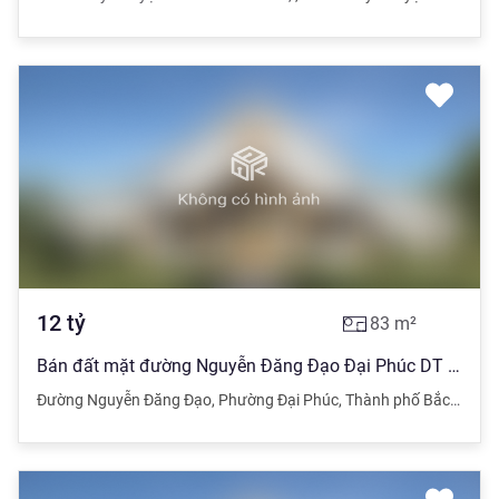
12
tỷ
83
m²
Bán đất mặt đường Nguyễn Đăng Đạo Đại Phúc DT 83m, MT6,4m, Hướng TN,Giá 12 tỷ
Đường Nguyễn Đăng Đạo
,
Phường Đại Phúc
,
Thành phố Bắc Ninh
,