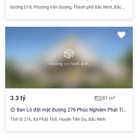
Đường D18
,
Phường Vân Dương
,
Thành phố Bắc Ninh
,
Bắc Ninh
3.3
tỷ
81
m²
😊 Bán Lô đất mặt đường 276 Phúc Nghiêm Phật Tích Tiên. Vị trí siêu kinh doanh ⛰ DT 81m2
Tỉnh lộ 276
,
Xã Phật Tích
,
Huyện Tiên Du
,
Bắc Ninh