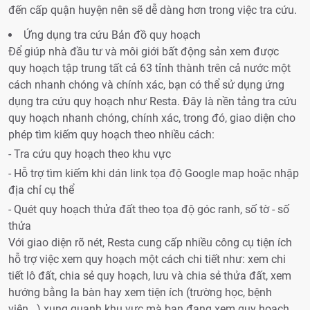
đến cấp quận huyện nên sẽ dễ dàng hơn trong việc tra cứu.
Ứng dụng tra cứu Bản đồ quy hoạch
Để giúp nhà đầu tư và môi giới bất động sản xem được
quy hoạch tập trung tất cả 63 tỉnh thành trên cả nước một
cách nhanh chóng và chính xác, bạn có thể sử dụng ứng
dụng tra cứu quy hoạch như Resta. Đây là nền tảng tra cứu
quy hoạch nhanh chóng, chính xác, trong đó, giao diện cho
phép tìm kiếm quy hoạch theo nhiều cách:
- Tra cứu quy hoạch theo khu vực
- Hỗ trợ tìm kiếm khi dán link tọa độ Google map hoặc nhập
địa chỉ cụ thể
- Quét quy hoạch thửa đất theo tọa độ góc ranh, số tờ - số
thửa
Với giao diện rõ nét, Resta cung cấp nhiều công cụ tiện ích
hỗ trợ việc xem quy hoạch một cách chi tiết như: xem chi
tiết lô đất, chia sẻ quy hoạch, lưu và chia sẻ thửa đất, xem
hướng bằng la bàn hay xem tiện ích (trường học, bệnh
viện...) xung quanh khu vực mà bạn đang xem quy hoạch.