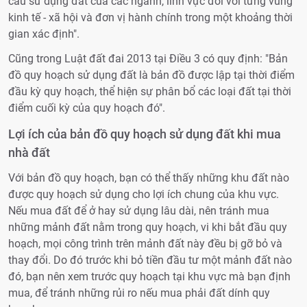
cầu sử dụng đất của các ngành, lĩnh vực đối với từng vùng
kinh tế - xã hội và đơn vị hành chính trong một khoảng thời
gian xác định
"
.
Cũng trong Luật đất đai 2013 tại Điều 3 có quy định:
"
Bản
đồ quy hoạch sử dụng đất là bản đồ được lập tại thời điểm
đầu kỳ quy hoạch, thể hiện sự phân bổ các loại đất tại thời
điểm cuối kỳ của quy hoạch đó
"
.
Lợi ích của bản đồ quy hoạch sử dụng đất khi mua
nhà đất
Với bản đồ quy hoạch, bạn có thể thấy những khu đất nào
được quy hoạch sử dụng cho lợi ích chung của khu vực.
Nếu mua đất để ở hay sử dụng lâu dài, nên tránh mua
những mảnh đất nằm trong quy hoạch, vi khi bắt đầu quy
hoạch, mọi công trình trên mảnh đất này đều bị gỡ bỏ và
thay đổi. Do đó trước khi bỏ tiền đầu tư một mảnh đất nào
đó, bạn nên xem trước quy hoạch tại khu vực mà bạn định
mua, để tránh những rủi ro nếu mua phải đất dính quy